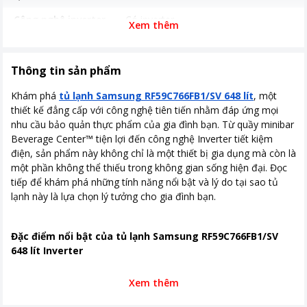
Công nghệ inverter
Có inverter
Xem thêm
Năm ra mắt
2023
Nơi sản xuất
Hàn Quốc
Thông tin sản phẩm
Thời gian bảo hành
24 tháng
Khám phá
tủ lạnh Samsung RF59C766FB1/SV 648 lít
, một
thiết kế đẳng cấp với công nghệ tiên tiến nhằm đáp ứng mọi
Công suất tiêu thụ
~ 1.75 kW/ngày
nhu cầu bảo quản thực phẩm của gia đình bạn. Từ quầy minibar
Beverage Center™ tiện lợi đến công nghệ Inverter tiết kiệm
Công nghệ tiết kiệm
Công nghệ Inverter Công nghệ
điện, sản phẩm này không chỉ là một thiết bị gia dụng mà còn là
điện
SmartThings AI Energy
một phần không thể thiếu trong không gian sống hiện đại. Đọc
Công nghệ làm lạnh
Công nghệ làm đá nhanh Power
tiếp để khám phá những tính năng nổi bật và lý do tại sao tủ
Freeze Công nghệ làm lạnh Power
lạnh này là lựa chọn lý tưởng cho gia đình bạn.
Cool Công nghệ làm lạnh vòm All-
around Cooling
Đặc điểm nổi bật của tủ lạnh Samsung RF59C766FB1/SV
Công nghệ kháng
Bộ lọc than hoạt tính Deodorizer
648 lít Inverter
khuẩn, khử mùi
Xem thêm
Thiết kế thời thượng
Kích thước, khối lượng
Cao 177.9 cm - Rộng 91.2 cm - Sâu
72.3 cm - 131kg