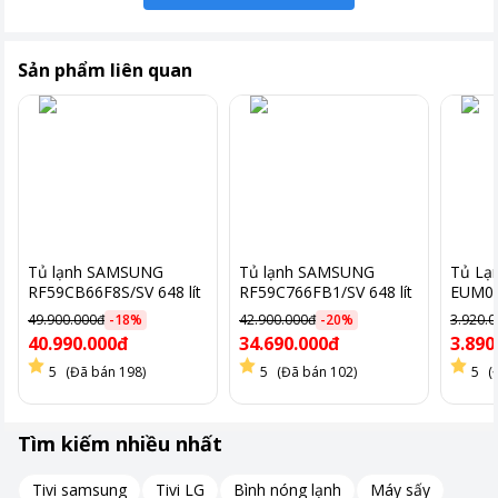
Sản phẩm liên quan
Tủ lạnh SAMSUNG
Tủ lạnh SAMSUNG
Tủ Lạn
RF59CB66F8S/SV 648 lít
RF59C766FB1/SV 648 lít
EUM09
Inverter màu be
Inverter màu đen
Màu B
49.900.000đ
-
18
%
42.900.000đ
-
20
%
3.920.
40.990.000đ
34.690.000đ
3.890
- Chất liệu thép không gỉ có độ bền cao: Đảm bảo tủ lạnh chống
5
(Đã bán 198)
5
(Đã bán 102)
5
(
lại sự ăn mòn và dễ dàng vệ sinh, giữ cho bề mặt luôn sáng
bóng và mới mẻ.
Tìm kiếm nhiều nhất
- Dung tích sử dụng 648 lít: Cung cấp không gian lưu trữ lớn,
đáp ứng nhu cầu bảo quản thực phẩm của gia đình đông thành
Tivi samsung
Tivi LG
Bình nóng lạnh
Máy sấy
viên.