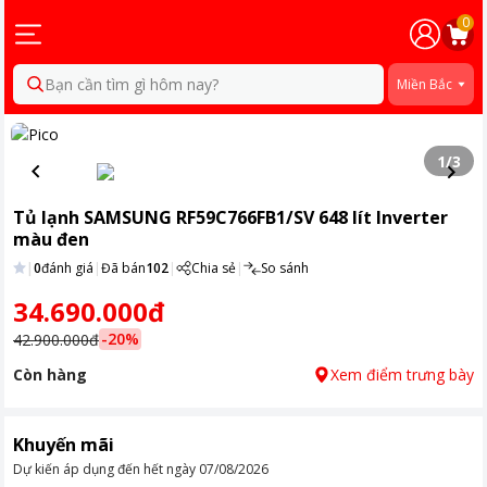
0
Bạn cần tìm gì hôm nay?
Miền Bắc
1
/
3
Tủ lạnh SAMSUNG RF59C766FB1/SV 648 lít Inverter
màu đen
|
0
đánh giá
|
Đã bán
102
|
Chia sẻ
|
So sánh
34.690.000đ
-
20
%
42.900.000đ
Còn hàng
Xem điểm trưng bày
Khuyến mãi
Dự kiến áp dụng đến hết ngày
07/08/2026