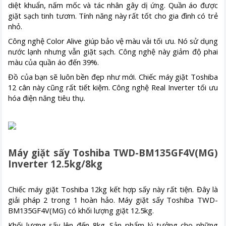
diệt khuẩn, nấm mốc và tác nhân gây dị ứng. Quần áo được
giặt sạch tinh tươm. Tính năng này rất tốt cho gia đình có trẻ
nhỏ.
Công nghệ Color Alive giúp bảo vệ màu vải tối ưu. Nó sử dụng
nước lạnh nhưng vẫn giặt sạch. Công nghệ này giảm độ phai
màu của quần áo đến 39%.
Đồ của bạn sẽ luôn bền đẹp như mới. Chiếc máy giặt Toshiba
12 cân này cũng rất tiết kiệm. Công nghệ Real Inverter tối ưu
hóa điện năng tiêu thụ.
Máy giặt sấy Toshiba TWD-BM135GF4V(MG)
Inverter 12.5kg/8kg
Chiếc máy giặt Toshiba 12kg kết hợp sấy này rất tiện. Đây là
giải pháp 2 trong 1 hoàn hảo. Máy giặt sấy Toshiba TWD-
BM135GF4V(MG) có khối lượng giặt 12.5kg.
Khối lượng sấy lên đến 8kg. Sản phẩm lý tưởng cho những