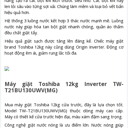
năng tạo ra các bọt khí kích thước siêu nhỏ. Các bọt khí này
len lỏi sâu vào từng sợi vải. Chúng làm mềm và loại bỏ vết bẩn
hiệu quả hơn.
Hệ thống 3 luồng nước kết hợp 3 thác nước mạnh mẽ. Luồng
nước này giúp hòa tan bột giặt nhanh chóng, quần áo thấm
đều chất giặt tẩy.
Hiệu quả giặt sạch được tăng lên đáng kể. Chiếc máy giặt
brand Toshiba 12kg này cũng dùng Origin Inverter. Động cơ
hoạt động êm ái, giảm rung lắc tối đa.
Máy giặt Toshiba 12kg Inverter TW-
T21BU130UWV(MG)
Mua máy giặt Toshiba 12kg cửa trước, đây là lựa chọn tốt.
Model TW-T21BU130UWV(MG) thuộc dòng máy cao cấp.
Máy có thiết kế cửa trước hiện đại, màu xám đậm sang trọng.
Công nghệ giặt nước nóng là ưu điểm lớn. Nước nóng giúp