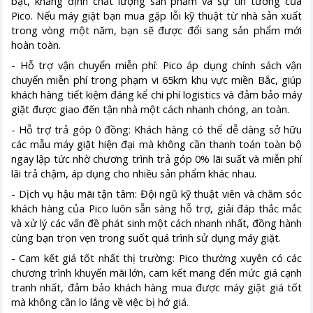
bật, khẳng định chất lượng sản phẩm và sự tin tưởng của
Pico. Nếu máy giặt bạn mua gặp lỗi kỹ thuật từ nhà sản xuất
trong vòng một năm, bạn sẽ được đổi sang sản phẩm mới
hoàn toàn.
- Hỗ trợ vận chuyển miễn phí: Pico áp dụng chính sách vận
chuyển miễn phí trong phạm vi 65km khu vực miền Bắc, giúp
khách hàng tiết kiệm đáng kể chi phí logistics và đảm bảo máy
giặt được giao đến tận nhà một cách nhanh chóng, an toàn.
- Hỗ trợ trả góp 0 đồng: Khách hàng có thể dễ dàng sở hữu
các mẫu máy giặt hiện đại mà không cần thanh toán toàn bộ
ngay lập tức nhờ chương trình trả góp 0% lãi suất và miễn phí
lãi trả chậm, áp dụng cho nhiều sản phẩm khác nhau.
- Dịch vụ hậu mãi tận tâm: Đội ngũ kỹ thuật viên và chăm sóc
khách hàng của Pico luôn sẵn sàng hỗ trợ, giải đáp thắc mắc
và xử lý các vấn đề phát sinh một cách nhanh nhất, đồng hành
cùng bạn trọn vẹn trong suốt quá trình sử dụng máy giặt.
- Cam kết giá tốt nhất thị trường: Pico thường xuyên có các
chương trình khuyến mãi lớn, cam kết mang đến mức giá cạnh
tranh nhất, đảm bảo khách hàng mua được máy giặt giá tốt
mà không cần lo lắng về việc bị hớ giá.