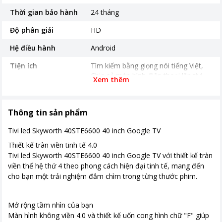
Thời gian bảo hành
24 tháng
Độ phân giải
HD
Hệ điều hành
Android
Tiện ích
Tìm kiếm bằng giọng nói tiếng Việt
Chia sẻ màn hình điện thoại lên tivi
Xem thêm
Trợ lý ảo Google Assistant
Ứng dụng phổ biến
Kho ứng dụng, YouTube, Netflix
Thông tin sản phẩm
Cổng kết nối
Tivi led Skyworth 40STE6600 40 inch Google TV
Kích thước có chân
Update
Thiết kế tràn viền tinh tế 4.0
Tivi led Skyworth 40STE6600 40 inch Google TV với thiết kế tràn
Khối lượng có chân
5.2kg
viền thế hệ thứ 4 theo phong cách hiện đại tinh tế, mang đến
Kích thước không chân
Update
cho bạn một trải nghiệm đắm chìm trong từng thước phim.
Khối lượng không chân
5.1kg
Mở rộng tầm nhìn của bạn
Công nghệ hình ảnh
Trochilus Extreme 2.0
Màn hình không viền 4.0 và thiết kế uốn cong hình chữ "F" giúp