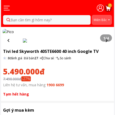
0
Bạn cần tìm gì hôm nay?
Miền Bắc
1
/
4
Tivi led Skyworth 40STE6600 40 inch Google TV
|
0
đánh giá
|
Đã bán
27
|
Chia sẻ
|
So sánh
5.490.000đ
-
27
%
7.490.000đ
Liên hệ tư vấn, mua hàng
1900 6699
Tạm hết hàng
Gợi ý mua kèm