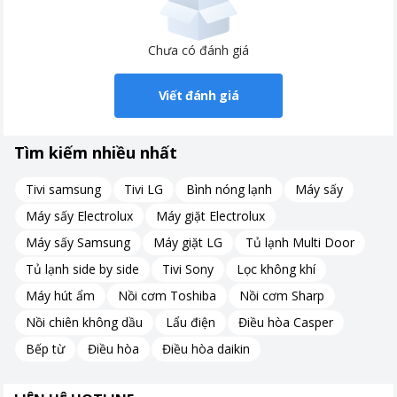
Khôi phục màu sắc trung thực
Được trang bị công nghệ cải tiến chất lượng hình ảnh
HDR10, SKYWORTH STE6600 mang đến cho bạn tầm nhìn rực
Chưa có đánh giá
rỡ hơn.
Viết đánh giá
Tìm kiếm nhiều nhất
Tivi samsung
Tivi LG
Bình nóng lạnh
Máy sấy
Máy sấy Electrolux
Máy giặt Electrolux
Máy sấy Samsung
Máy giặt LG
Tủ lạnh Multi Door
Tủ lạnh side by side
Tivi Sony
Lọc không khí
Máy hút ẩm
Nồi cơm Toshiba
Nồi cơm Sharp
Nồi chiên không dầu
Lẩu điện
Điều hòa Casper
Bếp từ
Điều hòa
Điều hòa daikin