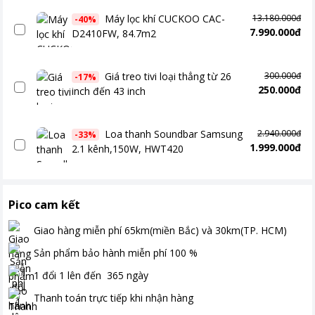
Máy lọc khí CUCKOO CAC-
13.180.000đ
-
40
%
7.990.000đ
D2410FW, 84.7m2
Giá treo tivi loại thẳng từ 26
300.000đ
-
17
%
250.000đ
inch đến 43 inch
Loa thanh Soundbar Samsung
2.940.000đ
-
33
%
1.999.000đ
2.1 kênh,150W, HWT420
Pico cam kết
Giao hàng miễn phí
65km(miền Bắc) và 30km(TP. HCM)
Sản phẩm bảo hành miễn phí
100
%
1 đổi 1 lên đến
365
ngày
Thanh toán
trực tiếp khi nhận hàng