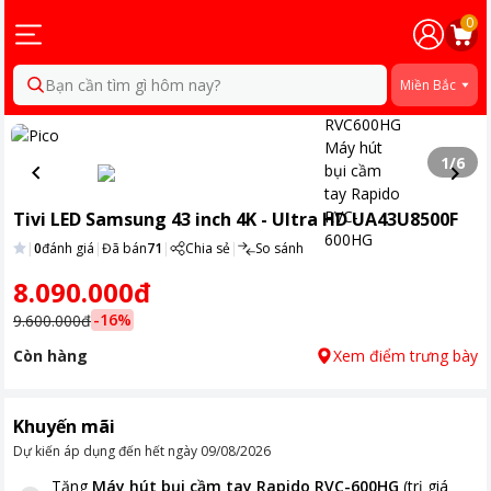
0
Bạn cần tìm gì hôm nay?
Miền Bắc
1
/
6
Tivi LED Samsung 43 inch 4K - Ultra HD UA43U8500F
|
0
đánh giá
|
Đã bán
71
|
Chia sẻ
|
So sánh
8.090.000đ
-
16
%
9.600.000đ
Còn hàng
Xem điểm trưng bày
Khuyến mãi
Dự kiến áp dụng đến hết ngày
09/08/2026
Tặng
Máy hút bụi cầm tay Rapido RVC-600HG
(trị giá