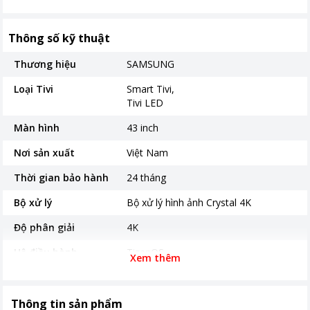
Thông số kỹ thuật
Thương hiệu
SAMSUNG
Loại Tivi
Smart Tivi
Tivi LED
Màn hình
43 inch
Nơi sản xuất
Việt Nam
Thời gian bảo hành
24 tháng
Bộ xử lý
Bộ xử lý hình ảnh Crystal 4K
Độ phân giải
4K
Hệ điều hành
TizenOS
Xem thêm
Năm ra mắt
2025
Tiện ích
Tìm kiếm bằng giọng nói tiếng Việt
Thông tin sản phẩm