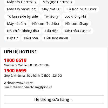
Máy sấy Electrolux
Máy giặt Electrolux
Máy sấy Samsung
Máy giặt LG
Tủ lạnh Multi Door
Tủ lạnh side by side
Tivi Sony
Lọc không khí
Máy hút ẩm
Nồi cơm Toshiba
Nồi cơm Sharp
Nồi chiên không dầu
Lẩu điện
Điều hòa Casper
Hình ảnh chân thực, sắc nét
Bếp từ
Điều hòa
Điều hòa daikin
Màn hình tivi 43 inch
được trang bị độ phân giải 4K giúp hình
LIÊN HỆ HOTLINE:
ảnh sắc nét, chi tiết đến từng điểm nhỏ.
Kết hợp với bộ xử lý hình ảnh Crystal 4K có khả năng tối ưu hóa
1900 6619
từng gam màu, mang đến trải nghiệm thị giác sống động và
Mua hàng Online (08h00 - 22h00)
trung thực.
1900 6699
Góp ý, khiếu nại, bảo hành (08h00 - 22h00)
Hình ảnh có màu sắc rực rỡ
Website:
www.pico.vn
Email:
chamsockhachhang@pico.vn
Tivi Samsung UA43U8500F
tích hợp nhiều công nghệ tăng
Hệ thống cửa hàng →
cường hình ảnh như:
Mega Contrast: Giảm phản chiếu ánh sáng, hiển thị độ tương