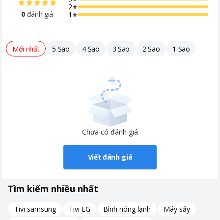
2
chi tiết và sắc thái hoàn mỹ được hỗ
0
đánh giá
1
trợ công nghệ HDR10+ - Công nghệ
UHD Dimming: Công nghệ kiểm soát
chi tiết độ tương phản - Công nghệ
Contrast Enhancer: Tự động nâng
Mới nhất
5 Sao
4 Sao
3 Sao
2 Sao
1 Sao
cấp độ sâu hình ảnh - Công nghệ
Color Booster: Tăng cường màu sắc
làm cho hình ảnh sống động
Công nghệ âm thanh
- Công nghệ âm thanh: Hệ thống loa
2CH, cộng suất 20W - Object
Tracking Sound (OTS Lite): Công
nghệ âm thanh chuyển động theo
Chưa có đánh giá
hình ảnh - Adaptive Sound: Tối ưu
hóa theo nội dung âm thanh - Q-
symphony: Sử dụng thuật toán AI và
Viết đánh giá
tối ưu hóa hiệu ứng vòm 3D, tạo nên
âm thanh hài hòa hoàn hảo giữa loa
thanh và toàn bộ loa củaTV Samsung
Tìm kiếm nhiều nhất
Khoảng giá
Từ 10 - 20 triệu
Tivi samsung
Tivi LG
Bình nóng lạnh
Máy sấy