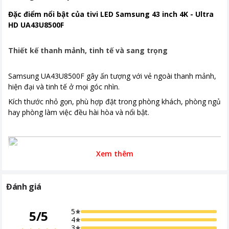
Cổng giao tiếp và kết
-Kết nối: 3 x HDMI, 1 x USB -A -Wifi5,
Đặc điểm nổi bật của tivi LED Samsung 43 inch 4K - Ultra
nối
Bluetooth5.
HD UA43U8500F
Kích thước có chân
957.8 x 609 x 157 mm
Thiết kế thanh mảnh, tinh tế và sang trọng
Khối lượng có chân
6.6 kg
Samsung UA43U8500F gây ấn tượng với vẻ ngoài thanh mảnh,
Kích thước không chân
957.8 x 558.8 x 76.3 mm
hiện đại và tinh tế ở mọi góc nhìn.
Khối lượng không chân
6.4 kg
Kích thước nhỏ gọn, phù hợp đặt trong phòng khách, phòng ngủ
hay phòng làm việc đều hài hòa và nổi bật.
Công nghệ hình ảnh
- Độ phân giải:4K (3,840 ×2,160)với 8
triệu điểm ảnh - Tần số quét 50Hz -
Bộ xử lý hình ảnh Crystal 4K: Tối ưu
hóa nâng cấp độ chi tiết của từng
Xem thêm
gam màu - Công nghệ Mega
Contrast: Giảm thiểu sự phản chiếu
ánh sáng trên màn hình, giúp hình
Đánh giá
ảnh thể hiện sự tương phản sâu, sắc
nét từng chi tiết - Công nghệ Motion
Xcelerator: Tự động thêm khung hình
5
5
/
5
vào nội dung gốc để hình ảnh mượt
4
mà hơn - Công nghệ HDR: Cảm nhận
3