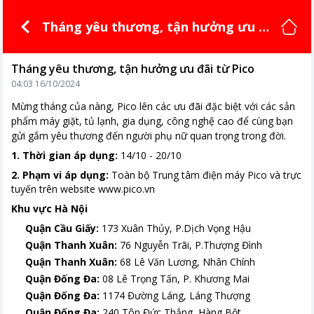
Tháng yêu thương, tận hưởng ưu đ
ãi từ Pico
Tháng yêu thương, tận hưởng ưu đãi từ Pico
04:03 16/10/2024
Mừng tháng của nàng, Pico lên các ưu đãi đặc biệt với các sản
phẩm máy giặt, tủ lạnh, gia dụng, công nghệ cao để cùng bạn
gửi gắm yêu thương đến người phụ nữ quan trọng trong đời.
1. Thời gian áp dụng:
14/10 - 20/10
2. Phạm vi áp dụng:
Toàn bộ Trung tâm điện máy Pico và trực
tuyến trên website www.pico.vn
Khu vực Hà Nội
Quận Cầu Giấy:
173 Xuân Thủy, P.Dịch Vọng Hậu
Quận Thanh Xuân:
76 Nguyễn Trãi, P.Thượng Đình
Quận Thanh Xuân:
68 Lê Văn Lương, Nhân Chính
Quận Đống Đa:
08 Lê Trọng Tấn, P. Khương Mai
Quận Đống Đa:
1174 Đường Láng, Láng Thượng
Quận Đống Đa:
240 Tôn Đức Thắng, Hàng Bột