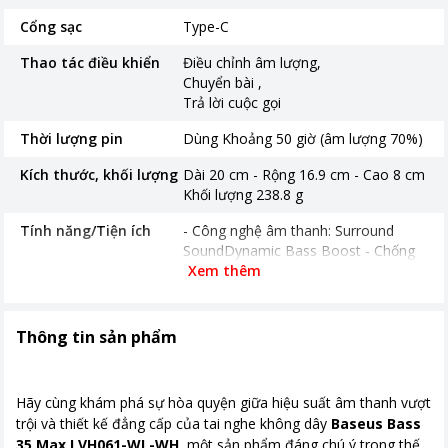
Cổng sạc
Type-C
Thao tác điều khiển
Điều chỉnh âm lượng
Chuyển bài
Trả lời cuộc gọi
Thời lượng pin
Dùng Khoảng 50 giờ (âm lượng 70%)
Kích thước, khối lượng
Dài 20 cm - Rộng 16.9 cm - Cao 8 cm
Khối lượng 238.8 g
Tính năng/Tiện ích
- Công nghệ âm thanh: Surround
SoundDynamic Bass Boost - Chống
ồn : Công nghệ ENC / Active Noise
Xem thêm
Cancellation
Thời gian bảo hành
12 tháng
Thông tin sản phẩm
Nơi sản xuất
Trung Quốc
Hãy cùng khám phá sự hòa quyện giữa hiệu suất âm thanh vượt
trội và thiết kế đẳng cấp của tai nghe không dây
Baseus Bass
35 Max LVH061-WL-WH
, một sản phẩm đáng chú ý trong thế