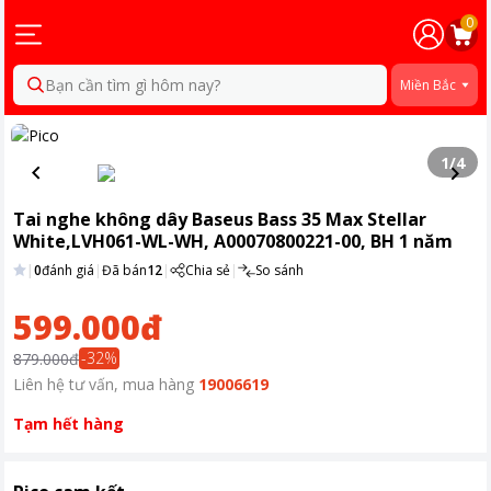
0
Bạn cần tìm gì hôm nay?
Miền Bắc
1
/
4
Tai nghe không dây Baseus Bass 35 Max Stellar
White,LVH061-WL-WH, A00070800221-00, BH 1 năm
|
0
đánh giá
|
Đã bán
12
|
Chia sẻ
|
So sánh
599.000đ
-
32
%
879.000đ
Liên hệ tư vấn, mua hàng
19006619
Tạm hết hàng