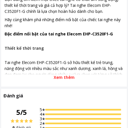
thiết kế thời trang và giá cả hợp lý? Tai nghe Elecom EHP-
C3520F1-G chính là lựa chọn hoàn hảo dành cho bạn.
Hãy cùng khám phá những điểm nổi bật của chiếc tai nghe này
nhé!
Đặc điểm nổi bật của tai nghe Elecom EHP-C3520F1-G
Thiết kế thời trang
Tai nghe Elecom EHP-C3520F1-G sở hữu thiết kế trẻ trung,
năng động với nhiều màu sắc như xanh dương, xanh lá, hồng và
đen đem lại cho người dùng nhiều sự lựa chọn với từng sở thích.
Xem thêm
Dây tai nghe dạng dây dẹt giúp chống rối hiệu quả. Dây tai nghe
dài 1.2m, đủ dài để bạn sử dụng với điện thoại hoặc máy tính.
Đánh giá
Jack cắm 3.5mm mạ vàng bền bỉ, tương thích với hầu hết các
thiết bị từ điện thoại đến máy tính, máy nghe nhạc cho bạn
những phút giây làm việc, giải trí thăng hoa.
5
5
/
5
4
3
2
0
đánh giá
1