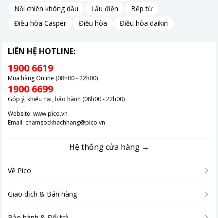
Nồi chiên không dầu
Lẩu điện
Bếp từ
Điều hòa Casper
Điều hòa
Điều hòa daikin
LIÊN HỆ HOTLINE:
1900 6619
Chất lượng âm thanh ấn tượng
Mua hàng Online (08h00 - 22h00)
1900 6699
Với loa 9mm mang đến cho người nghe chất lượng âm thanh rõ
Góp ý, khiếu nại, bảo hành (08h00 - 22h00)
ràng, chi tiết và đầy các dải tần.
Website:
www.pico.vn
Dải tần số rộng: 20Hz - 20kHz tái tạo âm thanh từ trầm bổng
Email:
chamsockhachhang@pico.vn
đến cao vút.
Độ nhạy cao: 98dB/mW giúp âm thanh to rõ mà không cần phải
Hệ thống cửa hàng →
vặn volume quá cao.
Về Pico
Thoải mái khi sử dụng
Giao dịch & Bán hàng
Tai nghe Elecom EHP-C3520F1-G được trang bị nút tai silicon
mềm mại giúp cho bạn không bị đau tai dù nghe trong thời gian
Bảo hành & Đổi trả