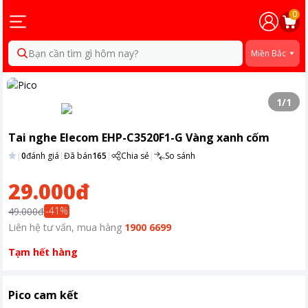
0
Bạn cần tìm gì hôm nay?
Miền Bắc
1
/
1
Tai nghe Elecom EHP-C3520F1-G Vàng xanh cốm
|
0
đánh giá
|
Đã bán
165
|
Chia sẻ
|
So sánh
29.000đ
-
41
%
49.000đ
Liên hệ tư vấn, mua hàng
1900 6699
Tạm hết hàng
Pico cam kết