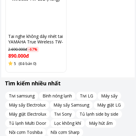
Tai nghe không dây nhét tai
YAMAHA True Wireless TW-
E3B (Hồng)
2.690.000đ
-
67
%
890.000đ
5
(Đã bán 0)
Tìm kiếm nhiều nhất
Tivi samsung
Bình nóng lạnh
Tivi LG
Máy sấy
Máy sấy Electrolux
Máy sấy Samsung
Máy giặt LG
Máy giặt Electrolux
Tivi Sony
Tủ lạnh side by side
Tủ lạnh Multi Door
Lọc không khí
Máy hút ẩm
Nồi cơm Toshiba
Nồi cơm Sharp