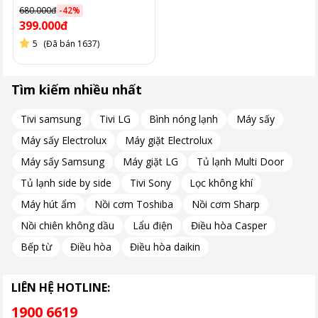
680.000đ
-
42
%
399.000đ
5
(Đã bán 1637)
Tìm kiếm nhiều nhất
Tivi samsung
Tivi LG
Bình nóng lạnh
Máy sấy
Máy sấy Electrolux
Máy giặt Electrolux
Máy sấy Samsung
Máy giặt LG
Tủ lạnh Multi Door
Tủ lạnh side by side
Tivi Sony
Lọc không khí
Máy hút ẩm
Nồi cơm Toshiba
Nồi cơm Sharp
Nồi chiên không dầu
Lẩu điện
Điều hòa Casper
Bếp từ
Điều hòa
Điều hòa daikin
LIÊN HỆ HOTLINE:
1900 6619