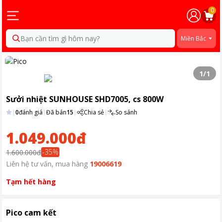
0
Bạn cần tìm gì hôm nay?
Miền Bắc
1
/
1
Sưởi nhiệt SUNHOUSE SHD7005, cs 800W
|
0
đánh giá
|
Đã bán
15
|
Chia sẻ
|
So sánh
1.049.000đ
-
35
%
1.600.000đ
Liên hệ tư vấn, mua hàng
19006619
Tạm hết hàng
Pico cam kết