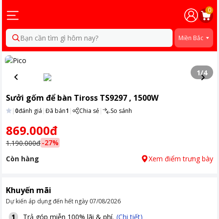
0
Bạn cần tìm gì hôm nay?
Miền Bắc
1
/
4
Sưởi gốm để bàn Tiross TS9297 , 1500W
|
0
đánh giá
|
Đã bán
1
|
Chia sẻ
|
So sánh
869.000đ
-
27
%
1.190.000đ
Còn hàng
Xem điểm trưng bày
Khuyến mãi
Dự kiến áp dụng đến hết ngày
07/08/2026
Trả góp miễn 100% lãi & phí.
(Chi tiết)
1