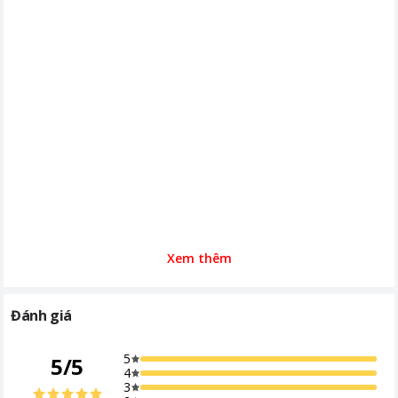
báo nguồn Tay cầm mang theo tiện
lợi Núm điều chỉnh nhiều mức nhiệt
khác nhau Công tắc bảo vệ chống lật
sẽ tự ngắt máy sưởi nếu máy bị đổ
Chiều dài dây điện 1.8m Công nghệ
làm nóng PTC Quạt thổi gió nóng DC
Nút công tắc: OFF/MAX
Xem thêm
Đánh giá
5
5
/
5
4
3