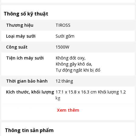
Thông số kỹ thuật
Thương hiệu
TIROSS
Loại máy sưởi
Sưởi gốm
Công suất
1500W
Tiện ích máy sưởi
Không đốt oxy
Không gây khô da
Tự động ngắt khi bị đổ
Thời gian bảo hành
12 tháng
Kích thước, khối lượng
17.1 x 15.8 x 16.3 cm Khối lượng 1.2
kg
Nơi sản xuất
Trung Quốc
Xem thêm
Khoảng giá
Từ 500.000 - 1 triệu
Thông tin sản phẩm
Tính năng khác
Chế độ bảo vệ khi quá nóng Có đèn