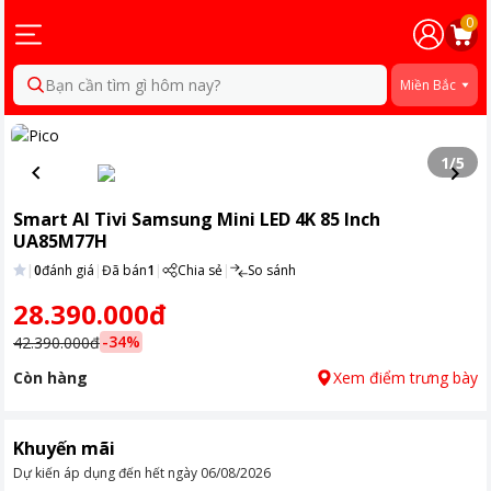
0
Bạn cần tìm gì hôm nay?
Miền Bắc
1
/
5
Smart AI Tivi Samsung Mini LED 4K 85 Inch
UA85M77H
|
0
đánh giá
|
Đã bán
1
|
Chia sẻ
|
So sánh
28.390.000đ
-
34
%
42.390.000đ
Còn hàng
Xem điểm trưng bày
Khuyến mãi
Dự kiến áp dụng đến hết ngày
06/08/2026