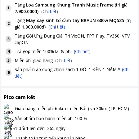
Tặng
Loa Samsung Khung Tranh Music Frame
(trị giá
1
7.900.000đ
)
(Chi tiết)
Tặng
Máy xay sinh tố cầm tay BRAUN 600w MQ535
(trị
2
giá
1.900.000đ
)
(Chi tiết)
Tặng Gói Ứng Dụng Giải Trí VieON, FPT Play, TV360, VTV
3
capON
Trả góp miễn 100% lãi & phí.
(Chi tiết)
4
Miễn phí giao hàng.
(Chi tiết)
5
Sản phẩm áp dụng chính sách 1 ĐỔI 1 ĐẾN 1 NĂM *
(Chi
6
tiết)
Pico cam kết
Giao hàng miễn phí
65km (miền Bắc) và 30km (TP. HCM)
Sản phẩm bảo hành miễn phí
100
%
1 đổi 1 lên đến
365
ngày
Thanh toán
trực tiếp khi nhận hàng