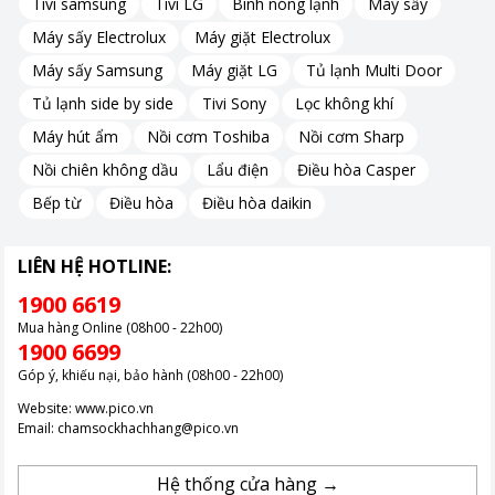
Tivi samsung
Tivi LG
Bình nóng lạnh
Máy sấy
Tracking Sound (OTS Lite): Công
nghệ âm thanh chuyển động theo
Máy sấy Electrolux
Máy giặt Electrolux
hình ảnh - Adaptive Sound: Tối ưu
Máy sấy Samsung
Máy giặt LG
Tủ lạnh Multi Door
hóa theo nội dung âm thanh - Q-
symphony: Sử dụng thuật toán AI và
Tủ lạnh side by side
Tivi Sony
Lọc không khí
tối ưu hóa hiệu ứng vòm 3D, tạo nên
Máy hút ẩm
Nồi cơm Toshiba
Nồi cơm Sharp
âm thanh hài hòa hoàn hảo giữa loa
thanh và toàn bộ loa của TV
Nồi chiên không dầu
Lẩu điện
Điều hòa Casper
Samsung
Bếp từ
Điều hòa
Điều hòa daikin
Khoảng giá
Trên 20 triệu
LIÊN HỆ HOTLINE:
1900 6619
Mua hàng Online (08h00 - 22h00)
1900 6699
Góp ý, khiếu nại, bảo hành (08h00 - 22h00)
Website:
www.pico.vn
Email:
chamsockhachhang@pico.vn
Hệ thống cửa hàng →