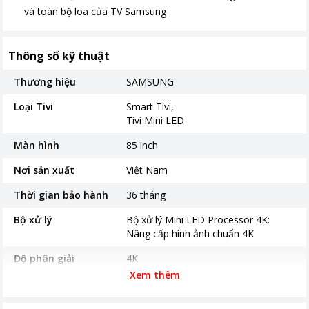
và toàn bộ loa của TV Samsung
Thông số kỹ thuật
Thương hiệu
SAMSUNG
Loại Tivi
Smart Tivi
Tivi Mini LED
Màn hình
85 inch
Nơi sản xuất
Việt Nam
Thời gian bảo hành
36 tháng
Bộ xử lý
Bộ xử lý Mini LED Processor 4K:
Nâng cấp hình ảnh chuẩn 4K
Độ phân giải
4K
Xem thêm
Hệ điều hành
TizenOS
Năm ra mắt
2026