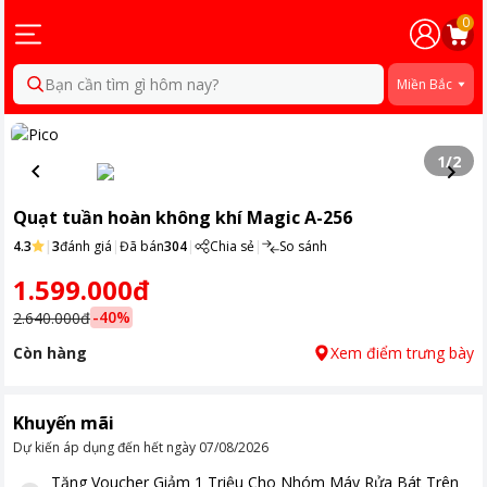
0
Bạn cần tìm gì hôm nay?
Miền Bắc
1
/
2
Quạt tuần hoàn không khí Magic A-256
4.3
|
3
đánh giá
|
Đã bán
304
|
Chia sẻ
|
So sánh
1.599.000đ
-
40
%
2.640.000đ
Còn hàng
Xem điểm trưng bày
Khuyến mãi
Dự kiến áp dụng đến hết ngày
07/08/2026
Tặng
Voucher Giảm 1 Triệu Cho Nhóm Máy Rửa Bát Trên