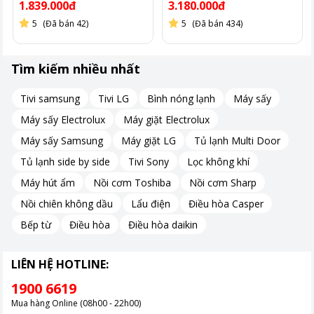
1.839.000đ
3.180.000đ
5
(Đã bán 42)
5
(Đã bán 434)
Hình ảnh chỉ mang tính chất minh hoạ.
Tìm kiếm nhiều nhất
Diện tích mặt quạt lớn – phù hợp nhiều không gian
Tivi samsung
Tivi LG
Bình nóng lạnh
Máy sấy
Với diện tích mặt quạt lớn hơn khoảng 1.5 lần so với quạt thông
Máy sấy Electrolux
Máy giặt Electrolux
thường, Magic A‑256 tạo ra làn gió rộng và mạnh mẽ, phù hợp
cho những không gian vừa và lớn như phòng khách, phòng sinh
Máy sấy Samsung
Máy giặt LG
Tủ lạnh Multi Door
hoạt chung hoặc không gian làm việc. Thiết kế này giúp tăng
Tủ lạnh side by side
Tivi Sony
Lọc không khí
hiệu quả lưu thông không khí nhanh chóng
Máy hút ẩm
Nồi cơm Toshiba
Nồi cơm Sharp
.
Nồi chiên không dầu
Lẩu điện
Điều hòa Casper
3 chế độ gió tự động – đáp ứng mọi tình huống sử dụng
Bếp từ
Điều hòa
Điều hòa daikin
Quạt hỗ trợ 3 chế độ gió tự động để phù hợp với từng nhu cầu
cụ thể của bạn:
LIÊN HỆ HOTLINE:
Normal (Mát ổn định): Làn gió đều, phù hợp cho hoạt động
hàng ngày như đọc sách, xem TV hoặc làm việc.
1900 6619
Mua hàng Online (08h00 - 22h00)