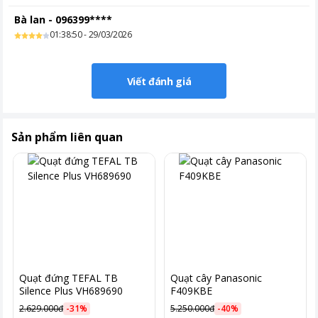
Bà lan
-
096399****
01:38:50 - 29/03/2026
Viết đánh giá
Sản phẩm liên quan
Quạt đứng TEFAL TB
Quạt cây Panasonic
Silence Plus VH689690
F409KBE
2.629.000đ
-
31
%
5.250.000đ
-
40
%