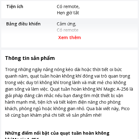
Tiện ích
Có remote
Hẹn giờ tắt
Bảng điều khiển
Cảm ứng
Có remote
Xem thêm
Tốc độ
3 chế độ gió được cài sẵn để tự động
điều chỉnh theo nhu cầu phổ biến 8
cấp độ gió điều chỉnh thủ công, cho
Thông tin sản phẩm
phép bạn chọn chính xác sức mạnh
gió mong muốn
Trong những ngày nắng nóng kéo dài hoặc thời tiết oi bức
quanh năm, quạt tuần hoàn không khí đóng vai trò quan trọng
Thời gian bảo hành
12 tháng
trong việc duy trì không khí trong lành và mát mẻ cho không
Nơi sản xuất
Trung Quốc
gian sống và làm việc. Quạt tuần hoàn không khí Magic A‑256 là
giải pháp đáng cân nhắc nếu bạn đang tìm một thiết bị vận
Kích thước, khối lượng
336 x 330 x 1080mm Khối lượng
hành mạnh mẽ, tiện ích và tiết kiệm điện năng cho phòng
4.7kg
khách, phòng ngủ hoặc không gian nhỏ. Qua bài viết này, Pico
sẽ cùng bạn khám phá chi tiết về sản phẩm nhé!
Khoảng giá
Từ 1 - 2 triệu
Những điểm nổi bật của quạt tuần hoàn không