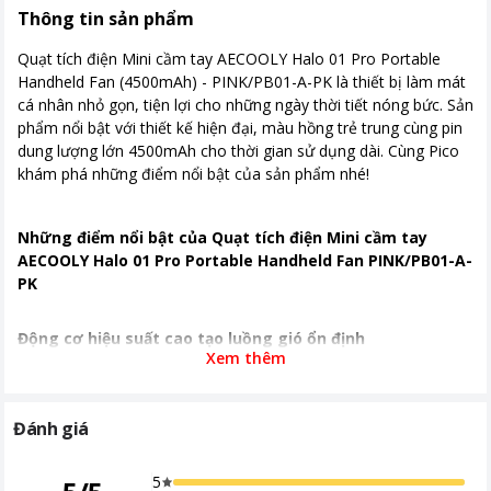
Thông tin sản phẩm
Quạt tích điện Mini cầm tay AECOOLY Halo 01 Pro Portable
Handheld Fan (4500mAh) - PINK/PB01-A-PK là thiết bị làm mát
cá nhân nhỏ gọn, tiện lợi cho những ngày thời tiết nóng bức. Sản
phẩm nổi bật với thiết kế hiện đại, màu hồng trẻ trung cùng pin
dung lượng lớn 4500mAh cho thời gian sử dụng dài. Cùng Pico
khám phá những điểm nổi bật của sản phẩm nhé!
Những điểm nổi bật của Quạt tích điện Mini cầm tay
AECOOLY Halo 01 Pro Portable Handheld Fan PINK/PB01-A-
PK
Động cơ hiệu suất cao tạo luồng gió ổn định
Xem thêm
Quạt này
được trang bị động cơ bền bỉ với tốc độ quay tối đa
khoảng 6000 vòng/phút, giúp tạo ra luồng gió mát mạnh và ổn
Đánh giá
định. Nhờ khả năng làm mát hiệu quả, người dùng có thể nhanh
chóng cảm nhận sự dễ chịu khi sử dụng trong môi trường nóng.
5