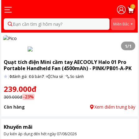
0
Bạn cần tìm gì hôm nay?
Miền Bắc
1
/
1
Quạt tích điện Mini cầm tay AECOOLY Halo 01 Pro
Portable Handheld Fan (4500mAh) - PINK/PB01-A-PK
|
0
đánh giá
|
Đã bán
7
|
Chia sẻ
|
So sánh
239.000đ
-
23
%
309.000đ
Còn hàng
Xem điểm trưng bày
Khuyến mãi
Dự kiến áp dụng đến hết ngày
07/08/2026