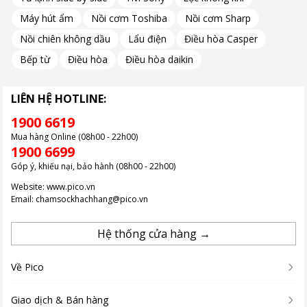
làm mát nhanh, quạt đều đáp ứng tốt.
Máy hút ẩm
Nồi cơm Toshiba
Nồi cơm Sharp
Nồi chiên không dầu
Lẩu điện
Điều hòa Casper
Pin dung lượng lớn 4.500mAh sử dụng bền bỉ
Bếp từ
Điều hòa
Điều hòa daikin
Sản phẩm được tích hợp pin 4.500mAh cho thời gian hoạt động
kéo dài tối đa khoảng 24 giờ ở mức gió thấp. Nhờ đó người
LIÊN HỆ HOTLINE:
dùng có thể sử dụng quạt trong nhiều giờ liền mà không cần
1900 6619
sạc lại thường xuyên.
Mua hàng Online (08h00 - 22h00)
1900 6699
Sạc nhanh tiện lợi với cổng Type-C
Góp ý, khiếu nại, bảo hành (08h00 - 22h00)
Website:
www.pico.vn
AECOOLY Halo 01 Pro sử dụng cổng sạc USB Type-C (5V/2A)
Email:
chamsockhachhang@pico.vn
phổ biến, giúp việc sạc pin nhanh chóng và thuận tiện hơn. Thời
gian sạc đầy khoảng 3.5 giờ, giúp quạt nhanh chóng sẵn sàng
Hệ thống cửa hàng →
cho lần sử dụng tiếp theo.
Về Pico
Thiết kế nhỏ gọn, dễ mang theo
Giao dịch & Bán hàng