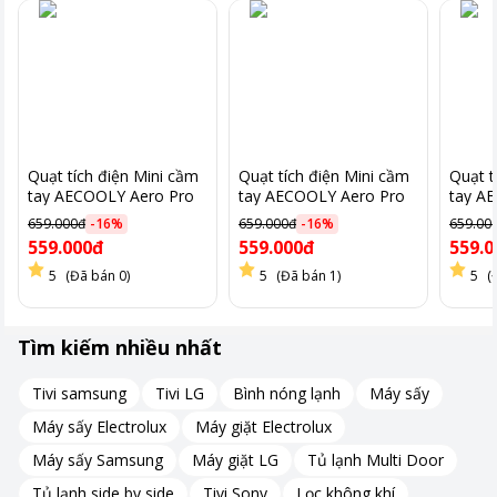
Quạt tích điện Mini cầm
Quạt tích điện Mini cầm
Quạt t
tay AECOOLY Aero Pro
tay AECOOLY Aero Pro
tay A
(3500mAh) -
(3500mAh) - PINK/PH01-
(3500
659.000đ
-
16
%
659.000đ
-
16
%
659.00
GOLD/PH01-GL
PK
BLACK
559.000đ
559.000đ
559.0
5
(Đã bán 0)
5
(Đã bán 1)
5
(
Hình ảnh chỉ mang tính chất minh hoạ.
Tìm kiếm nhiều nhất
5 cấp độ gió điều chỉnh linh hoạt
Tivi samsung
Tivi LG
Bình nóng lạnh
Máy sấy
Máy sấy Electrolux
Máy giặt Electrolux
Quạt AECOOLY
Halo 01 Pro hỗ trợ 5 mức gió khác nhau, cho
Máy sấy Samsung
Máy giặt LG
Tủ lạnh Multi Door
phép người dùng tùy chỉnh theo nhu cầu sử dụng. Từ chế độ gió
nhẹ nhàng khi làm việc trong phòng đến mức gió mạnh khi cần
Tủ lạnh side by side
Tivi Sony
Lọc không khí