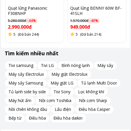
Quạt lửng Panasonic
Quạt lửng BENNY 60W BF-
F308NHP
41SLH
5.280.000đ
-
44
%
1.570.000đ
-
40
%
2.990.000đ
949.000đ
5
(Đã bán 244)
5
(Đã bán 214)
Tìm kiếm nhiều nhất
Tivi samsung
Tivi LG
Bình nóng lạnh
Máy sấy
Máy sấy Electrolux
Máy giặt Electrolux
Máy sấy Samsung
Máy giặt LG
Tủ lạnh Multi Door
Tủ lạnh side by side
Tivi Sony
Lọc không khí
Máy hút ẩm
Nồi cơm Toshiba
Nồi cơm Sharp
Nồi chiên không dầu
Lẩu điện
Điều hòa Casper
Bếp từ
Điều hòa
Điều hòa daikin