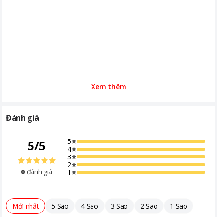
Xem thêm
Đánh giá
5
5
/
5
4
3
2
0
đánh giá
1
Mới nhất
5 Sao
4 Sao
3 Sao
2 Sao
1 Sao