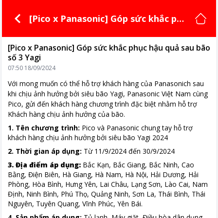
[Pico x Panasonic] Góp sức khắc phụ
c hậu quả sau bão số 3 Yagi
[Pico x Panasonic] Góp sức khắc phục hậu quả sau bão
số 3 Yagi
07:50 18/09/2024
Với mong muốn có thể hỗ trợ khách hàng của Panasonich sau
khi chịu ảnh hưởng bởi siêu bão Yagi, Panasonic Việt Nam cùng
Pico, gửi đến khách hàng chương trình đặc biệt nhằm hỗ trợ
Khách hàng chịu ảnh hưởng của bão.
1. Tên chương trình:
Pico và Panasonic chung tay hỗ trợ
khách hàng chịu ảnh hưởng bởi siêu bão Yagi 2024
2. Thời gian áp dụng:
Từ 11/9/2024 đến 30/9/2024
3. Địa điểm áp dụng:
Bắc Kạn, Bắc Giang, Bắc Ninh, Cao
Bằng, Điện Biên, Hà Giang, Hà Nam, Hà Nội, Hải Dương, Hải
Phòng, Hòa Bình, Hưng Yên, Lai Châu, Lạng Sơn, Lào Cai, Nam
Định, Ninh Bình, Phú Thọ, Quảng Ninh, Sơn La, Thái Bình, Thái
Nguyên, Tuyên Quang, Vĩnh Phúc, Yên Bái.
4. Sản phẩm áp dụng:
Tủ lạnh, Máy giặt, Điều hòa dân dụng