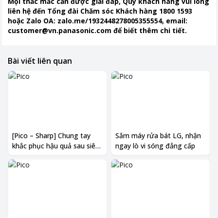
​​​​​​​Mọi thắc mắc cần được giải đáp, Qúy khách hàng vui lòng
liên hệ đến Tổng đài Chăm sóc Khách hàng 1800 1593
hoặc Zalo OA: zalo.me/1932448278005355554, email:
customer@vn.panasonic.com để biết thêm chi tiết.
Bài viết liên quan
[Pico – Sharp] Chung tay
Sắm máy rửa bát LG, nhận
khắc phục hậu quả sau siêu
ngay lò vi sóng đẳng cấp
bão Yagi