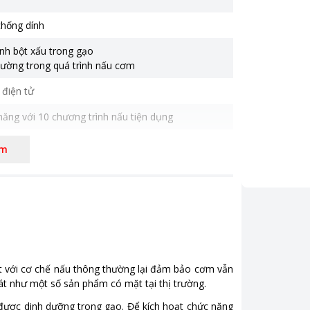
chống dính
inh bột xấu trong gạo
đường trong quá trình nấu cơm
 điện tử
ăng với 10 chương trình nấu tiện dụng
riệu
êm
bột với cơ chế nấu thông thường lại đảm bảo cơm vẫn
t như một số sản phẩm có mặt tại thị trường.
được dinh dưỡng trong gạo. Để kích hoạt chức năng