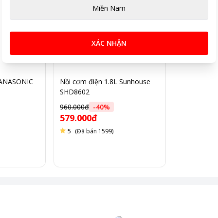
Miền Nam
XÁC NHẬN
PANASONIC
Nồi cơm điện 1.8L Sunhouse
SHD8602
960.000đ
-
40
%
579.000đ
5
(Đã bán 1599)