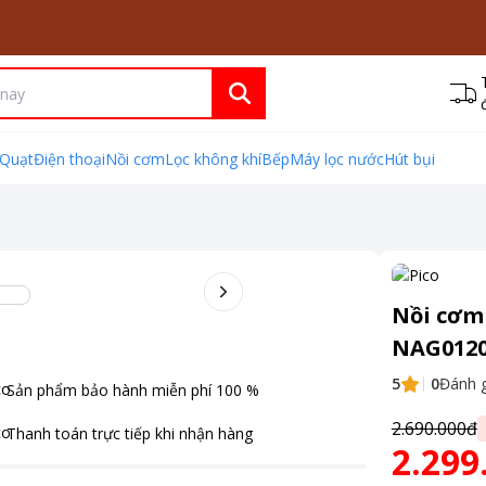
Quạt
Điện thoại
Nồi cơm
Lọc không khí
Bếp
Máy lọc nước
Hút bụi
Nồi cơm
NAG012
5
0
Đánh g
Sản phẩm bảo hành miễn phí
100
%
2.690.000đ
Thanh toán
trực tiếp khi nhận hàng
2.299