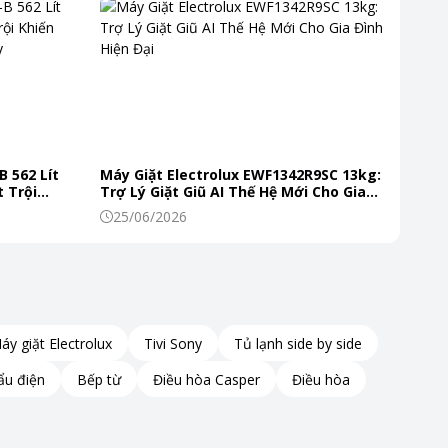
B 562 Lít
Máy Giặt Electrolux EWF1342R9SC 13kg:
 Trội
Trợ Lý Giặt Giũ AI Thế Hệ Mới Cho Gia
 Mỗi Ngày
Đình Hiện Đại
25/06/2026
áy giặt Electrolux
Tivi Sony
Tủ lạnh side by side
ẩu điện
Bếp từ
Điều hòa Casper
Điều hòa