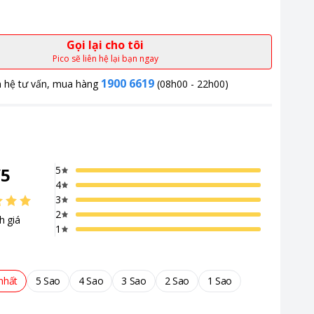
Gọi lại cho tôi
Pico sẽ liên hệ lại bạn ngay
1900 6619
n hệ tư vấn, mua hàng
(08h00 - 22h00)
/
5
5
4
3
2
h giá
1
nhất
5 Sao
4 Sao
3 Sao
2 Sao
1 Sao