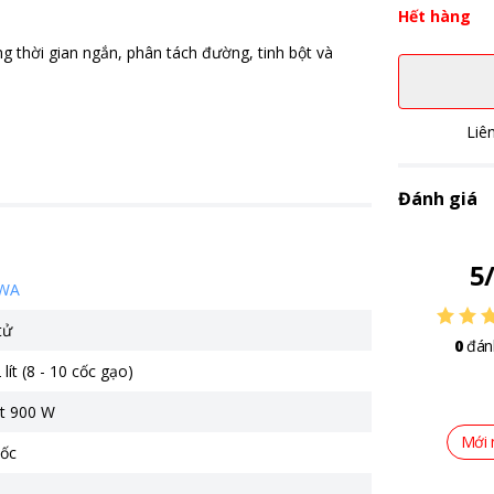
Hết hàng
 thời gian ngắn, phân tách đường, tinh bột và
Liê
Đánh giá
5
WA
tử
0
đán
 lít (8 - 10 cốc gạo)
t 900 W
Mới 
ốc