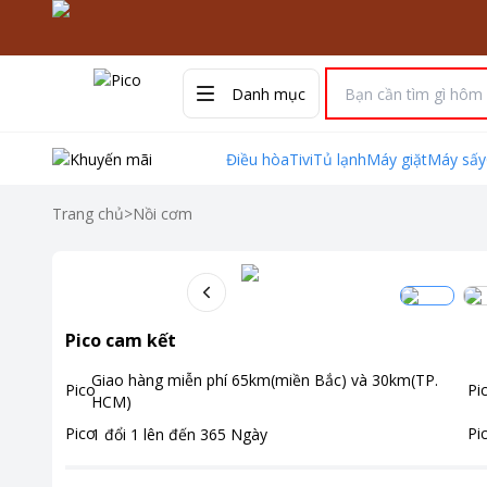
Danh mục
Điều hòa
Tivi
Tủ lạnh
Máy giặt
Máy sấy
Trang chủ
>
Nồi cơm
Pico cam kết
Giao hàng miễn phí
65km(miền Bắc) và 30km(TP.
HCM)
1 đổi 1 lên đến
365
Ngày