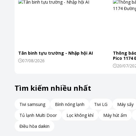
Dễ sử dụng
Nồi cơm điện tử Nagakawa NAG0120 sử dụng bảng điều khiể
trình nấu tiện dụng giúp cho việc nấu nướng trở nên đơn gi
Dung tích lớn
Tân binh tựu trường - Nhập hội AI
Thông báo
Nồi cơm điện tử Nagakawa NAG0120 có dung tích 1,8 lít r
Pico 1174
07/08/2026
đình có từ 4-6 thành viên
20/07/20
Tìm kiếm nhiều nhất
Tivi samsung
Bình nóng lạnh
Tivi LG
Máy sấy
Tủ lạnh Multi Door
Lọc không khí
Máy hút ẩm
Điều hòa daikin