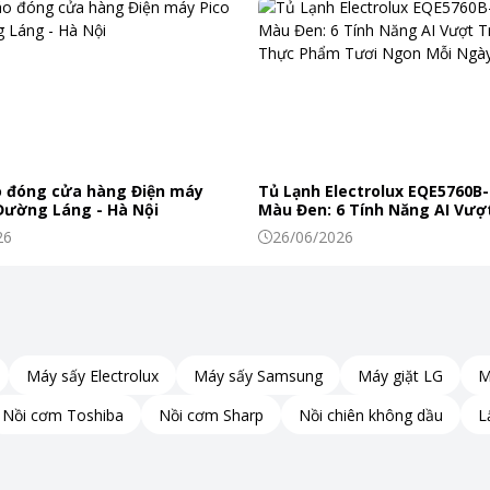
n điện tử với ngôn ngữ tiếng việt cùng 10 chương
ản hơn.
 đóng cửa hàng Điện máy
Tủ Lạnh Electrolux EQE5760B-
ất tiện dụng thích hợp sử dụng để nấu cơm cho gia
 Đường Láng - Hà Nội
Màu Đen: 6 Tính Năng AI Vượt
Khiến Thực Phẩm Tươi Ngon
26
26/06/2026
Máy sấy Electrolux
Máy sấy Samsung
Máy giặt LG
M
Nồi cơm Toshiba
Nồi cơm Sharp
Nồi chiên không dầu
L