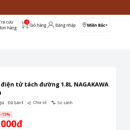
Tra cứu
0
Giỏ hàng
Đăng nhập
Miền Bắc
đơn hàng
 điện tử tách đường 1.8L NAGAKAWA
0
Chia sẻ
iá
Đã bán
1
So sánh
-
15
%
.000đ