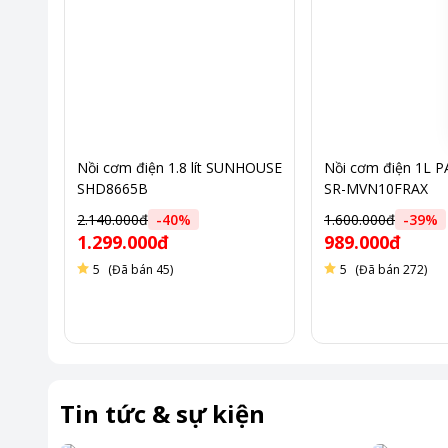
Nồi cơm điện 1.8 lít SUNHOUSE
Nồi cơm điện 1L 
SHD8665B
SR-MVN10FRAX
2.140.000đ
-
40
%
1.600.000đ
-
39
%
1.299.000đ
989.000đ
5
(Đã bán 45)
5
(Đã bán 272)
Tin tức & sự kiện