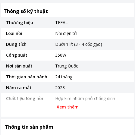
Thông số kỹ thuật
Thương hiệu
TEFAL
Loại nồi
Nồi điện tử
Dung tích
Dưới 1 lít (3 - 4 cốc gạo)
Công suất
350W
Nơi sản xuất
Trung Quốc
Thời gian bảo hành
24 tháng
Năm ra mắt
2023
Chất liệu lòng nồi
Hợp kim nhôm phủ chống dính
Xem thêm
Độ dày lòng nồi
1.76 mm
Bảng điều khiển
Cảm ứng
Thông tin sản phẩm
Chương trình nấu
Hâm nóng Gạo trắng Gạo lứt Giữ ấm