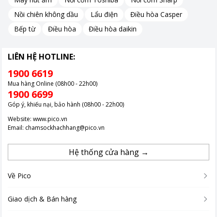
bữa cơm thơm ngon mỗi ngày nhé! Ngoài ra, bạn cũng có thể
tham khảo thêm các nồi cơm điện khác ngay
TẠI ĐÂY
.
Nồi chiên không dầu
Lẩu điện
Điều hòa Casper
Bếp từ
Điều hòa
Điều hòa daikin
LIÊN HỆ HOTLINE:
1900 6619
Mua hàng Online (08h00 - 22h00)
1900 6699
Góp ý, khiếu nại, bảo hành (08h00 - 22h00)
Website:
www.pico.vn
Email:
chamsockhachhang@pico.vn
Hệ thống cửa hàng →
Về Pico
Giao dịch & Bán hàng