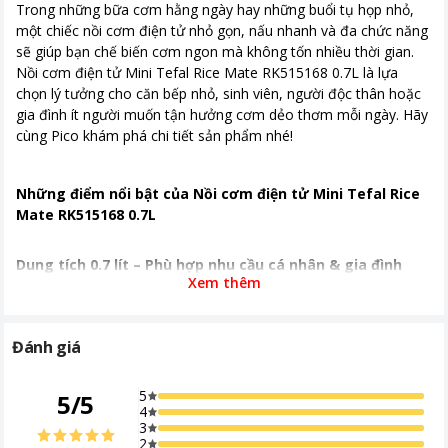
Cơm niêu Cháo Canh/Súp Thức ăn
Trong những bữa cơm hằng ngày hay những buổi tụ họp nhỏ,
em bé Bánh ngọt
một chiếc nồi cơm điện tử nhỏ gọn, nấu nhanh và đa chức năng
sẽ giúp bạn chế biến cơm ngon mà không tốn nhiều thời gian.
Kích thước, khối lượng
Ngang 21 cm - Cao 19 cm - Sâu 24
Nồi cơm điện tử Mini Tefal Rice Mate RK515168 0.7L là lựa
cm - Nặng 2.1 kg
chọn lý tưởng cho căn bếp nhỏ, sinh viên, người độc thân hoặc
gia đình ít người muốn tận hưởng cơm dẻo thơm mỗi ngày. Hãy
Khoảng giá
Từ 1 - 2 triệu
cùng Pico khám phá chi tiết sản phẩm nhé!
Những điểm nổi bật của Nồi cơm điện tử Mini Tefal Rice
Mate RK515168 0.7L
Dung tích 0.7 lít – Phù hợp nhu cầu cá nhân & gia đình
Xem thêm
nhỏ
Nồi cơm Tefal RK515168
có dung tích 0.7 lít, vừa đủ cho
Đánh giá
khoảng 1–3 người ăn, giúp bạn nấu cơm ngon mà không lãng
phí nguyên liệu. Dung tích nhỏ gọn cũng giúp tiết kiệm không
5
5
/
5
gian bếp, rất phù hợp với phòng trọ hoặc gian bếp diện tích hạn
4
chế.
3
2