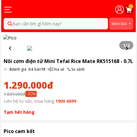
0
Bạn cần tìm gì hôm nay?
Miền Bắc
1
/
2
Nồi cơm điện tử Mini Tefal Rice Mate RK515168 - 0.7L
|
0
đánh giá
|
Đã bán
19
|
Chia sẻ
|
So sánh
1.290.000đ
-
30
%
1.839.000đ
Liên hệ tư vấn, mua hàng
1900 6699
Tạm hết hàng
Pico cam kết