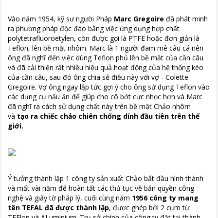
Vào năm 1954, kỹ sư người Pháp
Marc Gregoire
đã phát minh
ra phương pháp độc đáo bằng việc ứng dụng hợp chất
polytetrafluoroetylen, còn được gọi là PTFE hoặc đơn giản là
Teflon, lên bề mặt nhôm. Marc là 1 người đam mê câu cá nên
ông đã nghĩ đến việc dùng Teflon phủ lên bề mặt của cần câu
và đã cải thiện rất nhiều hiệu quả hoạt động của hệ thống kéo
của cần câu, sau đó ông chia sẻ điều này với vợ - Colette
Gregoire. Vợ ông ngay lập tức gợi ý cho ông sử dụng Teflon vào
các dụng cụ nấu ăn để giúp cho cô bớt cực nhọc hơn và Marc
đã nghĩ ra cách sử dụng chất này trên bề mặt Chảo nhôm
và
tạo ra chiếc chảo chiên chống dính đầu tiên trên thế
giới.
Ý tưởng thành lập 1 công ty sản xuất Chảo bắt đầu hình thành
và mất vài năm để hoàn tất các thủ tục về bản quyền công
nghệ và giấy tờ pháp lý, cuối cùng năm
1956 công ty mang
tên TEFAL đã được thành lập
, được ghép bởi 2 cụm từ
TEFlon và ALuminium. Trụ sở chính của công ty đặt tại thành