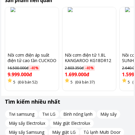
Sản phẩm liên quan
Hình ảnh chỉ mang tính chất minh hoạ.
Lòng nồi phủ chống dính cao cấp – dễ vệ sinh
Lòng nồi được làm từ hợp kim nhôm dày dặn và phủ lớp chống
Nồi cơm điện áp suất
Nồi cơm điện tử 1.8L
Nồi cơ
dính chất lượng, giúp nhiệt độ được phân bố đều khi nấu và hạn
điện tử cao tần CUCKOO
KANGAROO KG18DR12
SUNH
chế tình trạng cơm bị bám dính ở đáy. Nhờ đó, việc lau chùi sau
CRP-
16.500.000đ
-
40
%
2.803.350đ
-
40
%
2.640.
LHTR0609F/BKSIVNCV
khi sử dụng trở nên nhanh chóng hơn, đồng thời giữ an toàn
9.999.000đ
1.699.000đ
1.599
cho sức khỏe.
5
(Đã bán 52)
5
(Đã bán 37)
5
(
Tìm kiếm nhiều nhất
Tivi samsung
Tivi LG
Bình nóng lạnh
Máy sấy
Máy sấy Electrolux
Máy giặt Electrolux
Máy sấy Samsung
Máy giặt LG
Tủ lạnh Multi Door