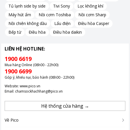
Tủ lạnh side by side
Tivi Sony
Lọc không khí
Máy hút ẩm
Nồi cơm Toshiba
Nồi cơm Sharp
Nồi chiên không dầu
Lẩu điện
Điều hòa Casper
Bếp từ
Điều hòa
Điều hòa daikin
LIÊN HỆ HOTLINE:
1900 6619
Mua hàng Online (08h00 - 22h00)
1900 6699
Góp ý, khiếu nại, bảo hành (08h00 - 22h00)
Website:
www.pico.vn
Email:
chamsockhachhang@pico.vn
Hình ảnh chỉ mang tính chất minh hoạ.
Hệ thống cửa hàng →
Công suất 350 W và công nghệ gia nhiệt ổn định
Về Pico