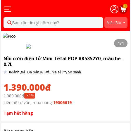
0
Bạn cần tìm gì hôm nay?
Miền Bắc
1
/
1
Nồi cơm điện tử Mini Tefal POP RK5352Y0, màu be -
0.7L
|
0
đánh giá
|
Đã bán
26
|
Chia sẻ
|
So sánh
1.390.000đ
-
31
%
1.989.000đ
Liên hệ tư vấn, mua hàng
19006619
Tạm hết hàng