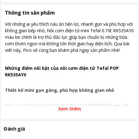
Chức năng nấu
Súp Làm bánh Hâm nóng Gạo lứt Giữ
ấm Cơm niêu Cơm trắng Nấu cháo
Thông tin sản phẩm
Bảng điều khiển
Cảm ứng
Với những ai yêu thích nấu ăn tiện lợi, nhanh gọn và phù hợp với
không gian bếp nhỏ, Nồi cơm điện tử mini Tefal 0.7 lít RK535AY0
Kích thước, khối lượng
Ngang 20.8 cm - Cao 20.2 cm - Sâu
màu be chính là trợ thủ đắc lực giúp bạn chuẩn bị những bữa
24.8 cm - Nặng 2.2 kg
cơm thơm ngon mà không tốn thời gian hay diện tích. Qua bài
viết này, Pico sẽ cùng bạn khám phá ngay sản phẩm nhé!
Khoảng giá
Từ 1 - 2 triệu
Những điểm nổi bật của nồi cơm điện tử Tefal POP
RK535AY0
Thiết kế mini gọn gàng, phù hợp không gian nhỏ
Nồi cơm điện tử Tefal POP RK535AY0
có thiết kế nhỏ gọn với
Xem thêm
dung tích 0.7 L, phù hợp hoàn hảo cho nhu cầu nấu cơm hàng
ngày của 1–2 người hoặc những không gian như căn hộ nhỏ,
phòng trọ, bếp mini. Kích thước tinh tế không chiếm nhiều diện
Đánh giá
tích, lại dễ dàng di chuyển và bố trí ở bất kỳ nơi nào trong bếp.