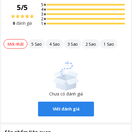
5
5
/
5
4
3
2
0
đánh giá
1
Mới nhất
5 Sao
4 Sao
3 Sao
2 Sao
1 Sao
Chưa có đánh giá
Viết đánh giá