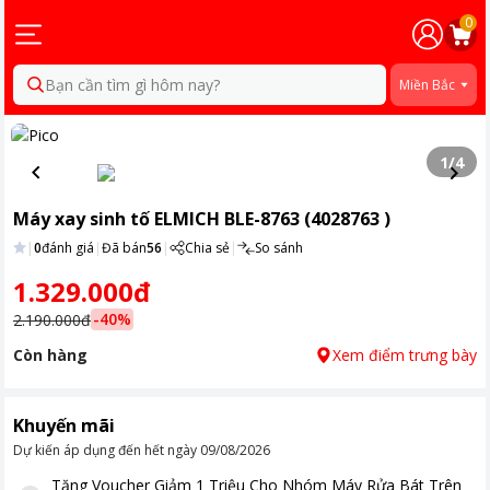
0
Bạn cần tìm gì hôm nay?
Miền Bắc
1
/
4
Máy xay sinh tố ELMICH BLE-8763 (4028763 )
|
0
đánh giá
|
Đã bán
56
|
Chia sẻ
|
So sánh
1.329.000đ
-
40
%
2.190.000đ
Còn hàng
Xem điểm trưng bày
Khuyến mãi
Dự kiến áp dụng đến hết ngày
09/08/2026
Tặng
Voucher Giảm 1 Triệu Cho Nhóm Máy Rửa Bát Trên