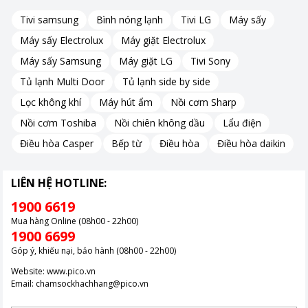
Tivi samsung
Bình nóng lạnh
Tivi LG
Máy sấy
Máy sấy Electrolux
Máy giặt Electrolux
Máy sấy Samsung
Máy giặt LG
Tivi Sony
Tủ lạnh Multi Door
Tủ lạnh side by side
Lọc không khí
Máy hút ẩm
Nồi cơm Sharp
Nồi cơm Toshiba
Nồi chiên không dầu
Lẩu điện
Điều hòa Casper
Bếp từ
Điều hòa
Điều hòa daikin
LIÊN HỆ HOTLINE:
1900 6619
Mua hàng Online (08h00 - 22h00)
1900 6699
Góp ý, khiếu nại, bảo hành (08h00 - 22h00)
Website:
www.pico.vn
Email:
chamsockhachhang@pico.vn