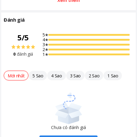
Xem thêm
Đánh giá
5
5
/
5
4
3
2
0
đánh giá
1
Mới nhất
5 Sao
4 Sao
3 Sao
2 Sao
1 Sao
Chưa có đánh giá