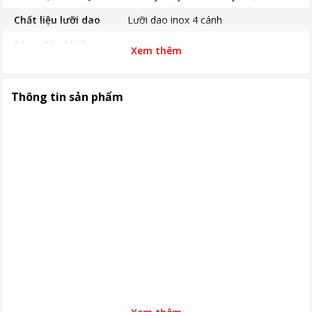
Chất liệu lưỡi dao
Lưỡi dao inox 4 cánh
Bảng điều khiển
Nút xoay
Xem thêm
Thời gian bảo hành
24 tháng
Nơi sản xuất
Trung Quốc
Thông tin sản phẩm
Kích thước, khối lượng
200 x 150 x390 ml
Khoảng giá
Từ 1 - 2 triệu