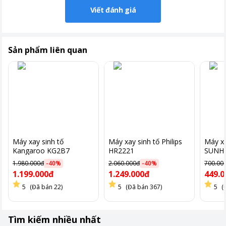
Viết đánh giá
Sản phẩm liên quan
Máy xay sinh tố
Máy xay sinh tố Philips
Máy xa
Kangaroo KG2B7
HR2221
SUNHO
cs 350
1.980.000đ
-
40
%
2.060.000đ
-
40
%
700.00
1.199.000đ
1.249.000đ
449.0
5
(Đã bán 22)
5
(Đã bán 367)
5
(
Tìm kiếm nhiều nhất