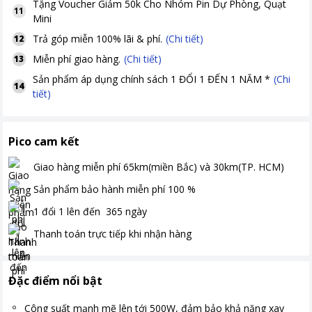
Tặng
Voucher Giảm 50k Cho Nhóm Pin Dự Phòng, Quạt
11
Mini
Trả góp miễn 100% lãi & phí.
(Chi tiết)
12
Miễn phí giao hàng.
(Chi tiết)
13
Sản phẩm áp dụng chính sách 1 ĐỔI 1 ĐẾN 1 NĂM *
(Chi
14
tiết)
Pico cam kết
Giao hàng miễn phí
65km(miền Bắc) và 30km(TP. HCM)
Sản phẩm bảo hành miễn phí
100
%
1 đổi 1 lên đến
365
ngày
Thanh toán
trực tiếp khi nhận hàng
Đặc điểm nổi bật
Công suất mạnh mẽ lên tới 500W, đảm bảo khả năng xay