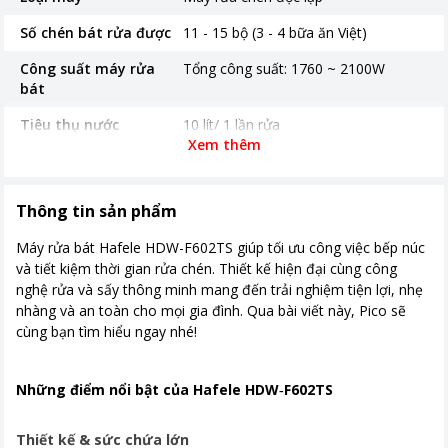
Số chén bát rửa được
11 - 15 bộ (3 - 4 bữa ăn Việt)
Công suất máy rửa
Tổng công suất: 1760 ~ 2100W
bát
Tiêu thụ nước
10 lít/ 1 lần rửa
Xem thêm
Độ ồn
49 dB
Chế độ an toàn
Chức năng báo mức muối và chất tẩy
Thông tin sản phẩm
rửa. Chức năng bảo vệ chống tràn, rò
rỉ nước.
Máy rửa bát Hafele HDW-F602TS giúp tối ưu công việc bếp núc
và tiết kiệm thời gian rửa chén. Thiết kế hiện đại cùng công
Kích thước, khối lượng
598 x 600 x 845 (R x S x C)mm
nghệ rửa và sấy thông minh mang đến trải nghiệm tiện lợi, nhẹ
Thời gian bảo hành
36 tháng
nhàng và an toàn cho mọi gia đình. Qua bài viết này, Pico sẽ
cùng bạn tìm hiểu ngay nhé!
Bảng điều khiển
Cảm ứng
Nơi sản xuất
Trung Quốc
Những điểm nổi bật của Hafele HDW‑F602TS
Khoảng giá
Từ 10 - 20 triệu
Thiết kế & sức chứa lớn