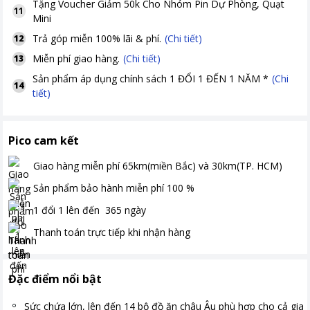
Tặng
Voucher Giảm 50k Cho Nhóm Pin Dự Phòng, Quạt
11
Mini
Trả góp miễn 100% lãi & phí.
(Chi tiết)
12
Miễn phí giao hàng.
(Chi tiết)
13
Sản phẩm áp dụng chính sách 1 ĐỔI 1 ĐẾN 1 NĂM *
(Chi
14
tiết)
Pico cam kết
Giao hàng miễn phí
65km(miền Bắc) và 30km(TP. HCM)
Sản phẩm bảo hành miễn phí
100
%
1 đổi 1 lên đến
365
ngày
Thanh toán
trực tiếp khi nhận hàng
Đặc điểm nổi bật
Sức chứa lớn, lên đến 14 bộ đồ ăn châu Âu phù hợp cho cả gia