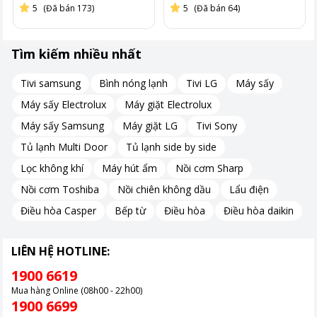
từng loại chén đĩa và mức độ bẩn, từ những bữa ăn nhẹ hàng
5
(Đã bán 173)
5
(Đã bán 64)
ngày cho đến các bữa tiệc nhiều đồ nấu nướng.
Máy còn tích hợp chế độ rửa nửa tải, cho phép bạn rửa ít chén
đĩa mà vẫn đạt hiệu quả cao, giúp tiết kiệm nước và điện năng.
Tìm kiếm nhiều nhất
Bên cạnh đó, chức năng sấy tăng cường sử dụng luồng nhiệt và
Tivi samsung
Bình nóng lạnh
Tivi LG
Máy sấy
quạt gió mạnh mẽ để làm khô chén đĩa nhanh chóng, hạn chế
tình trạng đọng nước hay ẩm còn sót lại, đảm bảo chén đĩa
Máy sấy Electrolux
Máy giặt Electrolux
sạch và sẵn sàng sử dụng ngay sau khi kết thúc chu trình rửa.
Máy sấy Samsung
Máy giặt LG
Tivi Sony
Tủ lạnh Multi Door
Tủ lạnh side by side
Lọc không khí
Máy hút ẩm
Nồi cơm Sharp
Nồi cơm Toshiba
Nồi chiên không dầu
Lẩu điện
Điều hòa Casper
Bếp từ
Điều hòa
Điều hòa daikin
LIÊN HỆ HOTLINE:
1900 6619
Mua hàng Online (08h00 - 22h00)
1900 6699