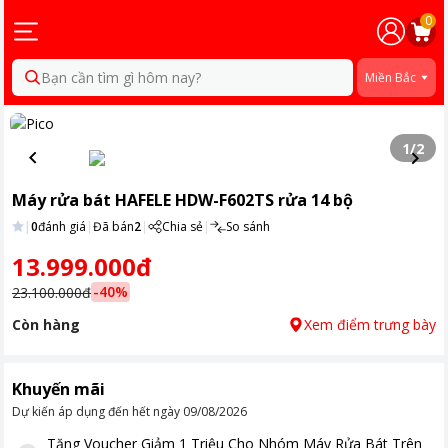
0
Bạn cần tìm gì hôm nay?
Miền Bắc
1
/
2
Máy rửa bát HAFELE HDW-F602TS rửa 14 bộ
|
0
đánh giá
|
Đã bán
2
|
Chia sẻ
|
So sánh
13.999.000đ
-
40
%
23.100.000đ
Còn hàng
Xem điểm trưng bày
Khuyến mãi
Dự kiến áp dụng đến hết ngày
09/08/2026
Tặng
Voucher Giảm 1 Triệu Cho Nhóm Máy Rửa Bát Trên