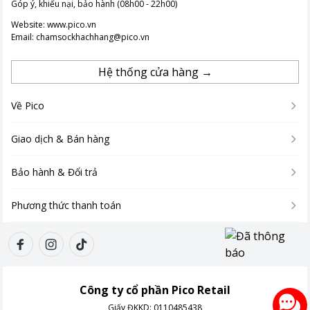
Góp ý, khiếu nại, bảo hành (08h00 - 22h00)
Website:
www.pico.vn
Email:
chamsockhachhang@pico.vn
Hệ thống cửa hàng →
Về Pico
Giao dịch & Bán hàng
Bảo hành & Đổi trả
Phương thức thanh toán
Hình ảnh chỉ mang tính chất minh hoạ.
Hoạt động hiệu quả, tiết kiệm điện nước cho gia đình
Công ty cổ phần Pico Retail
Máy rửa bát Hafele HDW-F602TS được trang bị động cơ BLDC
Giấy ĐKKD:
0110485438
không chổi than, mang lại khả năng vận hành cực kỳ êm ái và ổn