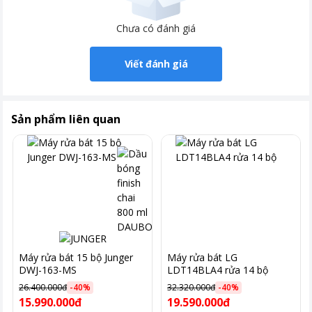
Chưa có đánh giá
Viết đánh giá
Sản phẩm liên quan
Hình ảnh chỉ mang tính chất minh hoạ.
Công nghệ giặt – sấy tiên tiến
Máy rửa bát 15 bộ Junger
Máy rửa bát LG
Máy rửa bát Hafele
HDW-F602TS được trang bị đến 8 chương
DWJ-163-MS
LDT14BLA4 rửa 14 bộ
trình rửa, bao gồm rửa tự động, rửa mạnh, rửa thông thường,
rửa tiết kiệm ECO, rửa ly, rửa 90 phút, rửa nhanh và rửa ngâm.
26.400.000đ
-
40
%
32.320.000đ
-
40
%
15.990.000đ
19.590.000đ
Sự đa dạng này giúp bạn dễ dàng lựa chọn chế độ phù hợp với