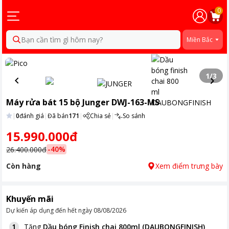
0
Bạn cần tìm gì hôm nay?
Miền Bắc
1
/
3
Máy rửa bát 15 bộ Junger DWJ-163-MS
|
0
đánh giá
|
Đã bán
171
|
Chia sẻ
|
So sánh
15.990.000đ
-
40
%
26.400.000đ
Còn hàng
Xem điểm trưng bày
Khuyến mãi
Dự kiến áp dụng đến hết ngày
08/08/2026
Tặng
Dầu bóng Finish chai 800ml (DAUBONGFINISH)
1