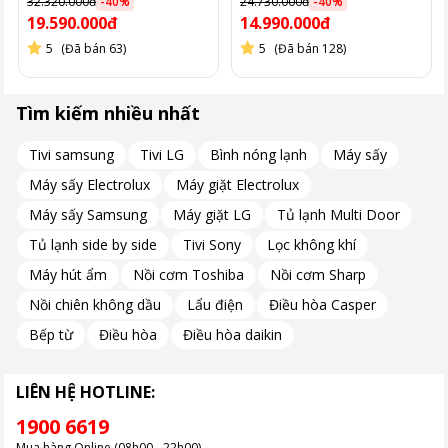
32.320.000đ
-
40
%
24.730.000đ
-
40
%
19.590.000đ
14.990.000đ
5
(Đã bán 63)
5
(Đã bán 128)
Tìm kiếm nhiều nhất
Tivi samsung
Tivi LG
Bình nóng lạnh
Máy sấy
Máy sấy Electrolux
Máy giặt Electrolux
Máy sấy Samsung
Máy giặt LG
Tủ lạnh Multi Door
Tủ lạnh side by side
Tivi Sony
Lọc không khí
Máy hút ẩm
Nồi cơm Toshiba
Nồi cơm Sharp
Nồi chiên không dầu
Lẩu điện
Điều hòa Casper
Bếp từ
Điều hòa
Điều hòa daikin
LIÊN HỆ HOTLINE:
1900 6619
Mua hàng Online (08h00 - 22h00)