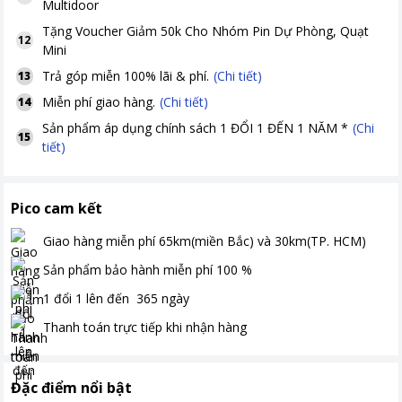
Multidoor
Tặng
Voucher Giảm 50k Cho Nhóm Pin Dự Phòng, Quạt
12
Mini
Trả góp miễn 100% lãi & phí.
(Chi tiết)
13
Miễn phí giao hàng.
(Chi tiết)
14
Sản phẩm áp dụng chính sách 1 ĐỔI 1 ĐẾN 1 NĂM *
(Chi
15
tiết)
Pico cam kết
Giao hàng miễn phí
65km(miền Bắc) và 30km(TP. HCM)
Sản phẩm bảo hành miễn phí
100
%
1 đổi 1 lên đến
365
ngày
Thanh toán
trực tiếp khi nhận hàng
Đặc điểm nổi bật