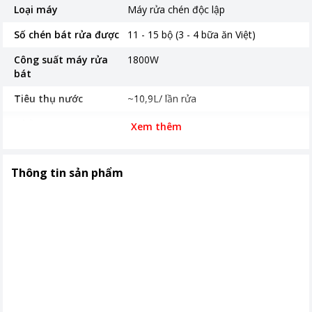
Loại máy
Máy rửa chén độc lập
Số chén bát rửa được
11 - 15 bộ (3 - 4 bữa ăn Việt)
Công suất máy rửa
1800W
bát
Tiêu thụ nước
~10,9L/ lần rửa
Độ ồn
49 dB
Xem thêm
Công nghệ rửa
Tiệt trùng bằng tia UV - Junger UV
Virus Killer Tech Công nghệ rửa khử
Thông tin sản phẩm
khuẩn 75°C Công nghệ khử khuẩn
nước bằng icon Bạc Junger Ag+
Protection Sấy nóng Junger Super
Dry Tech
Chế độ an toàn
Khoá an toàn trẻ em Tự ngắt khi
không có nước đầu vào (AquaStop)
Chức năng chống tràn nước/rò rỉ
nước Chức năng bảo vệ quá tải - quá
áp