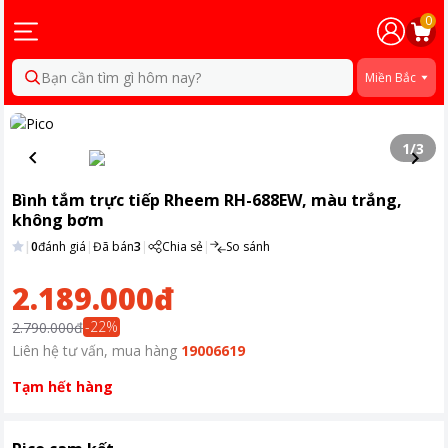
0
Bạn cần tìm gì hôm nay?
Miền Bắc
1
/
3
Bình tắm trực tiếp Rheem RH-688EW, màu trắng,
không bơm
|
0
đánh giá
|
Đã bán
3
|
Chia sẻ
|
So sánh
2.189.000đ
-
22
%
2.790.000đ
Liên hệ tư vấn, mua hàng
19006619
Tạm hết hàng