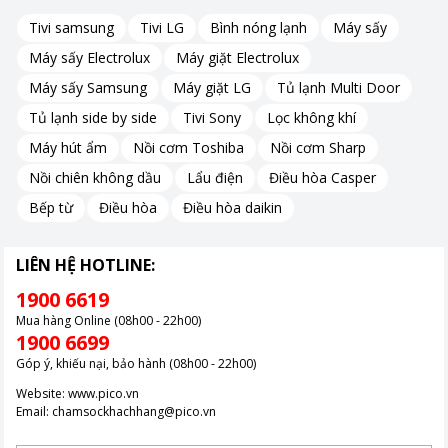
Tivi samsung
Tivi LG
Bình nóng lạnh
Máy sấy
Máy sấy Electrolux
Máy giặt Electrolux
Máy sấy Samsung
Máy giặt LG
Tủ lạnh Multi Door
Tủ lạnh side by side
Tivi Sony
Lọc không khí
Máy hút ẩm
Nồi cơm Toshiba
Nồi cơm Sharp
Nồi chiên không dầu
Lẩu điện
Điều hòa Casper
Bếp từ
Điều hòa
Điều hòa daikin
LIÊN HỆ HOTLINE:
1900 6619
Mua hàng Online (08h00 - 22h00)
1900 6699
Góp ý, khiếu nại, bảo hành (08h00 - 22h00)
Website:
www.pico.vn
Email:
chamsockhachhang@pico.vn