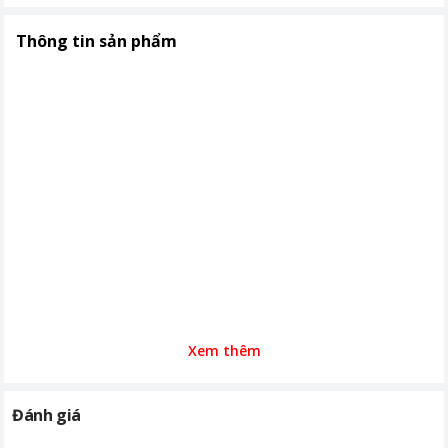
để bảo vệ toàn diện cho bạn và gia
đình khỏi các vật liệu độc hại như
Thông tin sản phẩm
Hexavalent Chromium, Pbb và Pbde
Kích thước, khối lượng
390 x 215 x 76 mm Khối lượng 3.4 kg
Khoảng giá
Từ 2 - 5 triệu
Xem thêm
Đánh giá