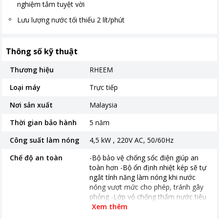
nghiệm tắm tuyệt vời
Lưu lượng nước tối thiểu 2 lít/phút
Thông số kỹ thuật
Thương hiệu
RHEEM
Loại máy
Trực tiếp
Nơi sản xuất
Malaysia
Thời gian bảo hành
5 năm
Công suất làm nóng
4,5 kW , 220V AC, 50/60Hz
Chế độ an toàn
-Bộ bảo vệ chống sốc điện giúp an
toàn hơn -Bộ ổn định nhiệt kép sẽ tự
ngắt tính năng làm nóng khi nước
nóng vượt mức cho phép, tránh gây
phỏng -Lớp vỏ chống thấm nước tiêu
chuẩn IP25 chống điện giật và chống
Xem thêm
cháy lan -Tuân thủ tiêu chuẩn RoHS