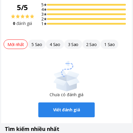
5
5
/
5
4
3
2
0
đánh giá
1
Mới nhất
5 Sao
4 Sao
3 Sao
2 Sao
1 Sao
Chưa có đánh giá
Viết đánh giá
Tìm kiếm nhiều nhất