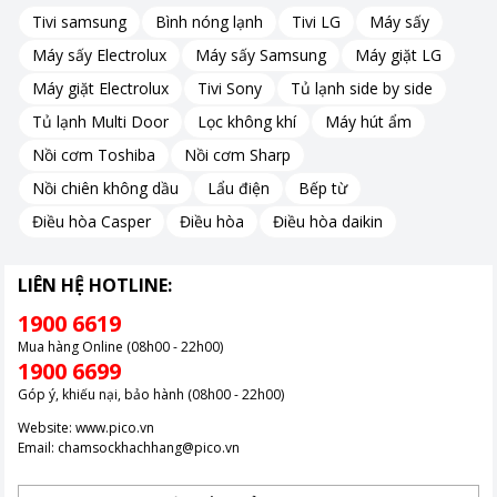
Lõi Nano Silver trong WHD6K1 ngăn vi khuẩn phát triển trong
Tivi samsung
Bình nóng lạnh
Tivi LG
Máy sấy
bình chứa.
Máy sấy Electrolux
Máy sấy Samsung
Máy giặt LG
Công nghệ này giữ nước luôn tươi mới, bảo vệ sức khỏe tối đa.
Máy giặt Electrolux
Tivi Sony
Tủ lạnh side by side
Nước đạt chuẩn, giàu lợi ích
Tủ lạnh Multi Door
Lọc không khí
Máy hút ẩm
Nồi cơm Toshiba
Nồi cơm Sharp
WHD6K1 tạo nước uống đạt chuẩn Bộ Y Tế, bổ sung khoáng
Nồi chiên không dầu
Lẩu điện
Bếp từ
chất tăng khả năng chống oxy hóa, tốt cho cơ thể.
Điều hòa Casper
Điều hòa
Điều hòa daikin
Công suất lọc tối ưu
LIÊN HỆ HOTLINE:
Công suất 10-15L/h của WHD6K1 đáp ứng nhu cầu nước sạch
1900 6619
mỗi ngày.
Mua hàng Online (08h00 - 22h00)
1900 6699
Hệ thống vận hành mượt mà, đảm bảo cung cấp đủ nước cho
gia đình đông người.
Góp ý, khiếu nại, bảo hành (08h00 - 22h00)
Website:
www.pico.vn
Email:
chamsockhachhang@pico.vn
Lõi lọc thô chất lượng cao