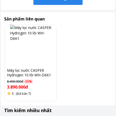
Sản phẩm liên quan
Màng RO Hàn Quốc siêu hiệu quả
Máy lọc nước CASPER
Hydrogen 10 lõi WH-D6K1
Lõi RO 75 GPD Hàn Quốc với lỗ lọc 0.0001 micron lọc sạch vi
8.490.000đ
-
55
%
khuẩn, kim loại nặng.
3.890.000đ
Nước sau lọc tinh khiết, an toàn cho người sử dụng.
5
(Đã bán 7)
Nano Silver bảo vệ nước sạch
Tìm kiếm nhiều nhất