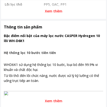
Lõi lọc thô
PP5, GAC, PP1
Xem thêm
Lõi RO/Nano/UF
RO 75 GPD Hàn Quốc
Lõi chức năng
T33, Mineral Stone, Bio Ceramic,
Alkaline, Nano Silver, Hydrogen Plus
Thông tin sản phẩm
Bảng điều khiển
Nút xoay
Đặc điểm nổi bật của máy lọc nước CASPER Hydrogen 10
lõi WH-D6K1
Tiện ích
Giàu Hydrogen chống oxy hóa
Có 2 vòi nóng lạnh
Hệ thống lọc 10 bước tiên tiến
Nơi sản xuất
Việt Nam
WHD6K1 sử dụng hệ thống lọc 10 bước, loại bỏ đến 99.9% vi
Khoảng giá
Từ 5 - 10 triệu
khuẩn và chất độc hại.
Từ lõi thô đến lõi chức năng, nước được xử lý kỹ lưỡng có thể
uống trực tiếp an toàn.
Xem thêm