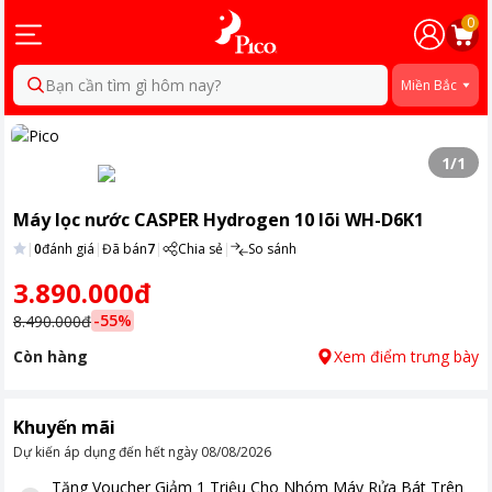
0
Bạn cần tìm gì hôm nay?
Miền Bắc
1
/
1
Máy lọc nước CASPER Hydrogen 10 lõi WH-D6K1
|
0
đánh giá
|
Đã bán
7
|
Chia sẻ
|
So sánh
3.890.000đ
-
55
%
8.490.000đ
Còn hàng
Xem điểm trưng bày
Khuyến mãi
Dự kiến áp dụng đến hết ngày
08/08/2026
Tặng
Voucher Giảm 1 Triệu Cho Nhóm Máy Rửa Bát Trên