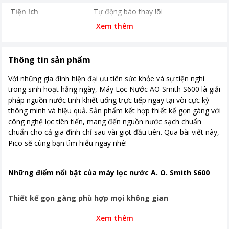
Tiện ích
Tự động báo thay lõi
Xem thêm
Tính năng khác
Công suất tổng 65 W Áp suất nước
cấp phù hợp 0.1MPa ~ 0.35MPa
Thời gian bảo hành
12 tháng
Thông tin sản phẩm
Nơi sản xuất
Trung Quốc
Với những gia đình hiện đại ưu tiên sức khỏe và sự tiện nghi
trong sinh hoạt hằng ngày, Máy Lọc Nước AO Smith S600 là giải
Kích thước, khối lượng
Rộng 31 cm - Sâu 18.5 cm - Cao 43
pháp nguồn nước tinh khiết uống trực tiếp ngay tại vòi cực kỳ
cm
thông minh và hiệu quả. Sản phẩm kết hợp thiết kế gọn gàng với
công nghệ lọc tiên tiến, mang đến nguồn nước sạch chuẩn
Khoảng giá
Từ 10 - 20 triệu
chuẩn cho cả gia đình chỉ sau vài giọt đầu tiên. Qua bài viết này,
Pico sẽ cùng bạn tìm hiểu ngay nhé!
Những điểm nổi bật của máy lọc nước A. O. Smith S600
Thiết kế gọn gàng phù hợp mọi không gian
Xem thêm
Máy lọc nước AO Smith S600
có kích thước nhỏ gọn (khoảng