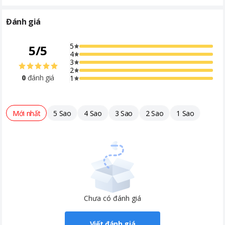
310 × 185 × 430 mm) giúp dễ dàng lắp đặt dưới bồn rửa hoặc
trên bàn bếp mà không chiếm diện tích, phù hợp với mọi không
Đánh giá
gian nhà bếp từ nhỏ đến lớn. Thiết kế đơn giản tinh tế mang lại
cảm giác hiện đại và sạch sẽ cho không gian sinh hoạt.
5
5
/
5
4
3
2
Hình ảnh chỉ mang tính chất minh hoạ.
0
đánh giá
1
Công nghệ lọc RO – Side Stream 2.0 tiên tiến
Mới nhất
5 Sao
4 Sao
3 Sao
2 Sao
1 Sao
Được trang bị công nghệ màng lọc RO Side Stream 2.0 giúp
tăng tỷ lệ thu hồi nước tinh khiết cao nhất trên thị trường, khả
năng lọc vượt trội hơn nhiều so với các công nghệ RO truyền
thống. Nhờ đó, bạn có thể tận hưởng nước tinh khiết an toàn
cho sức khỏe mà vẫn hạn chế lãng phí nước.
Chưa có đánh giá
Hình ảnh chỉ mang tính chất minh hoạ.
Viết đánh giá