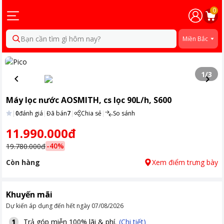
0
Bạn cần tìm gì hôm nay?
Miền Bắc
1
/
3
Máy lọc nước AOSMITH, cs lọc 90L/h, S600
|
0
đánh giá
|
Đã bán
7
|
Chia sẻ
|
So sánh
11.990.000đ
-
40
%
19.780.000đ
Còn hàng
Xem điểm trưng bày
Khuyến mãi
Dự kiến áp dụng đến hết ngày
07/08/2026
Trả góp miễn 100% lãi & phí.
(Chi tiết)
1