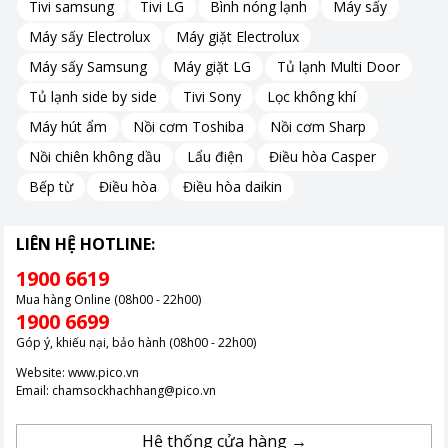
Tivi samsung
Tivi LG
Bình nóng lạnh
Máy sấy
Máy sấy Electrolux
Máy giặt Electrolux
Hình ảnh chỉ mang tính chất minh hoạ.
Máy sấy Samsung
Máy giặt LG
Tủ lạnh Multi Door
Tủ lạnh side by side
Tivi Sony
Lọc không khí
Tự động sục rửa và cảnh báo thay lõi thông minh
Máy hút ẩm
Nồi cơm Toshiba
Nồi cơm Sharp
Nồi chiên không dầu
Lẩu điện
Điều hòa Casper
Máy có chức năng tự động sục rửa lõi lọc sau 30 phút hoạt
động liên tục hoặc sau 72 giờ không sử dụng, giúp giữ màng lọc
Bếp từ
Điều hòa
Điều hòa daikin
sạch và hoạt động hiệu quả. Đồng thời, hệ thống cảnh báo thay
lõi lọc tự động ngay trên thân máy giúp bạn dễ dàng theo dõi
LIÊN HỆ HOTLINE:
thời điểm cần thay lõi, đảm bảo nước luôn tinh khiết.
1900 6619
Mua hàng Online (08h00 - 22h00)
1900 6699
Hình ảnh chỉ mang tính chất minh hoạ.
Góp ý, khiếu nại, bảo hành (08h00 - 22h00)
Website:
www.pico.vn
Máy Lọc Nước AO Smith S600 là lựa chọn hoàn hảo cho những
Email:
chamsockhachhang@pico.vn
gia đình mong muốn nguồn nước sạch đáng tin cậy, an toàn
cho sức khỏe và tiện lợi trong sử dụng hằng ngày. Với công
Hệ thống cửa hàng →