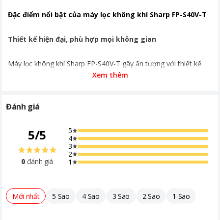
(mm) Trọng lượng : 3.9 kg
Đặc điểm nổi bật của máy lọc không khí Sharp FP-S40V-T
Khoảng giá
Từ 2 - 5 triệu
Thiết kế hiện đại, phù hợp mọi không gian
Máy lọc không khí Sharp FP-S40V-T gây ấn tượng với thiết kế
hiện đại. Vỏ máy màu nâu Charcoal tạo điểm nhấn tinh tế cho
Xem thêm
mọi không gian.
Vơi kích thước nhỏ gọn 37.2 x 23.5 x 23.5cm (Rộng x Sâu x Cao)
Đánh giá
và trọng lượng chỉ 3.9kg. Thiết kế này cho phép đặt máy ở nhiều
vị trí khác nhau trong nhà.
5
5
/
5
4
3
2
0
đánh giá
1
Mới nhất
5 Sao
4 Sao
3 Sao
2 Sao
1 Sao