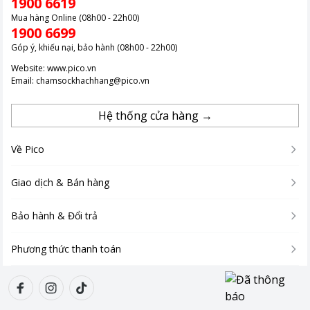
1900 6619
hiệu quả. Màng lọc này đặc biệt hữu ích với các gia đình có thú
Mua hàng Online (08h00 - 22h00)
cưng, thuốc lá hay có nhiều phấn hoa..trong không gian sống.
1900 6699
Góp ý, khiếu nại, bảo hành (08h00 - 22h00)
Website:
www.pico.vn
Email:
chamsockhachhang@pico.vn
Hệ thống cửa hàng →
Về Pico
Giao dịch & Bán hàng
Bảo hành & Đổi trả
Phương thức thanh toán