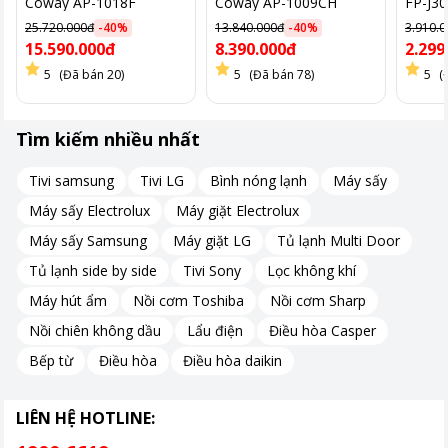
Coway AP-1018F
Coway AP-1009CH
FP-J30
25.720.000đ
-
40
%
13.840.000đ
-
40
%
3.910.
15.590.000đ
8.390.000đ
2.299
5
(Đã bán 20)
5
(Đã bán 78)
5
(
Tìm kiếm nhiều nhất
Tivi samsung
Tivi LG
Bình nóng lạnh
Máy sấy
Máy sấy Electrolux
Máy giặt Electrolux
Máy sấy Samsung
Máy giặt LG
Tủ lạnh Multi Door
Hệ thống lọc 3 lớp hiệu quả
Tủ lạnh side by side
Tivi Sony
Lọc không khí
Sản phẩm tích hợp bộ lọc 3 lớp tiên tiến:
Máy hút ẩm
Nồi cơm Toshiba
Nồi cơm Sharp
Nồi chiên không dầu
Lẩu điện
Điều hòa Casper
1. Màng lọc bụi thô:
Loại bỏ các hạt bụi thô kích thước nhỏ.
Bếp từ
Điều hòa
Điều hòa daikin
2. Màng lọc HEPA:
Lọc sạch 99% bụi mịn PM0.1 và 99.97% bụi
mịn PM0.3.
LIÊN HỆ HOTLINE:
3. Màng lọc khử mùi 2 trong 1:
Khử mùi và giảm vi khuẩn