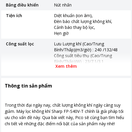
Bảng điều khiển
Nút nhấn
Tiện ích
Diệt khuẩn (ion âm)
Đèn báo chất lượng không khí
Cảnh báo thay bộ lọc
Hẹn giờ
Công suất lọc
Lưu Lượng khí (Cao/Trung
Bình/Thấp)(m3/giờ) : 240 /132/48
Công suất tiêu thụ (Cao/Trung
Bình/Thấp)(W) : 23/7.1/3.1
Xem thêm
Mức độ lọc
Lọc bụi thô / HEPA & khử mùi 2 trong
1 (lọc 99% bụi mịn PM0.1)
Thông tin sản phẩm
Cảm biến
Cảm biến mùi
Thời gian bảo hành
12 tháng
Trong thời đại ngày nay, chất lượng không khí ngày càng suy
Năm ra mắt
2024
giảm. Máy lọc không khí Sharp FP-S40V-T chính là giải pháp tối
ưu cho vấn đề này. Qua bài viết này, Pico sẽ cùng bạn tìm hiểu
Nơi sản xuất
Thái Lan
chi tiết về những đặc điểm nổi bật của sản phẩm này nhé!
Kích thước, khối lượng
372 x 235 x 235 (Rộng x Cao x Sâu)