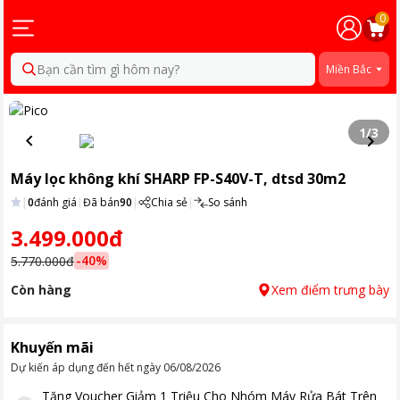
0
Bạn cần tìm gì hôm nay?
Miền Bắc
1
/
3
Máy lọc không khí SHARP FP-S40V-T, dtsd 30m2
|
0
đánh giá
|
Đã bán
90
|
Chia sẻ
|
So sánh
3.499.000đ
-
40
%
5.770.000đ
Còn hàng
Xem điểm trưng bày
Khuyến mãi
Dự kiến áp dụng đến hết ngày
06/08/2026
Tặng
Voucher Giảm 1 Triệu Cho Nhóm Máy Rửa Bát Trên