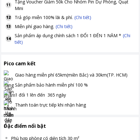
Tặng
Voucher Giảm 50k Cho Nhóm Pin Dự Phòng, Quạt
11
Mini
Trả góp miễn 100% lãi & phí.
(Chi tiết)
12
Miễn phí giao hàng.
(Chi tiết)
13
Sản phẩm áp dụng chính sách 1 ĐỔI 1 ĐẾN 1 NĂM *
(Chi
14
tiết)
Pico cam kết
Giao hàng miễn phí
65km(miền Bắc) và 30km(TP. HCM)
Sản phẩm bảo hành miễn phí
100
%
1 đổi 1 lên đến
365
ngày
Thanh toán
trực tiếp khi nhận hàng
Đặc điểm nổi bật
Phù hợp phòng có diện tích 30 m²