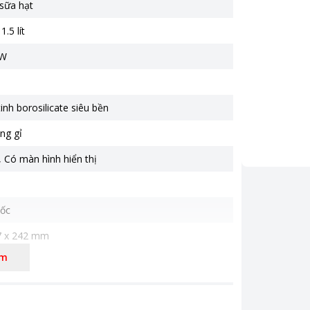
sữa hạt
.5 lít
0W
tinh borosilicate siêu bền
ng gỉ
,
Có màn hình hiển thị
ốc
7 x 242 mm
g 5.8 kg
êm
riệu