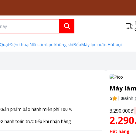
Quạt
Điện thoại
Nồi cơm
Lọc không khí
Bếp
Máy lọc nước
Hút bụi
Máy làm 
5
0
Đánh g
Sản phẩm bảo hành miễn phí
100
%
3.290.000đ
2.290
Thanh toán
trực tiếp khi nhận hàng
Hết hàng