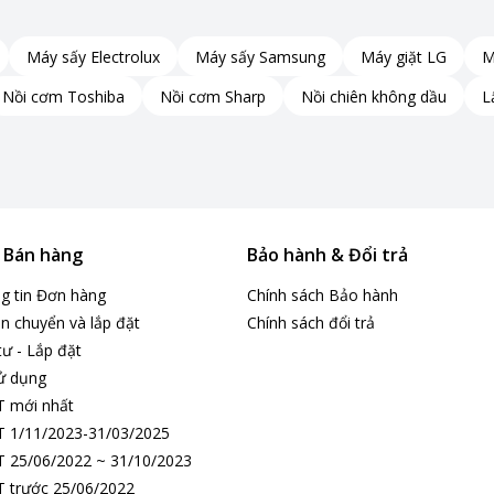
ưởng cho những ai muốn thưởng thức những ly sữa
Máy sấy Electrolux
Máy sấy Samsung
Máy giặt LG
M
Nồi cơm Toshiba
Nồi cơm Sharp
Nồi chiên không dầu
L
0 ml cho phép bạn chế biến được nhiều món ăn đa
 đình trong một lần sử dụng, tiết kiệm thời gian và
& Bán hàng
Bảo hành & Đổi trả
 từ những ly sữa hạt ngậy thơm đến những món
ng tin Đơn hàng
Chính sách Bảo hành
n chuyển và lắp đặt
Chính sách đổi trả
chỉ là một thiết bị hữu ích mà còn là trợ thủ đắc
tư - Lắp đặt
ử dụng
T mới nhất
 1/11/2023-31/03/2025
 25/06/2022 ~ 31/10/2023
 trước 25/06/2022