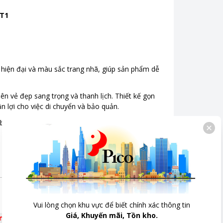
8T1
ế hiện đại và màu sắc trang nhã, giúp sản phẩm dễ
nên vẻ đẹp sang trọng và thanh lịch. Thiết kế gọn
n lợi cho việc di chuyển và bảo quản.
 bị hữu ích mà còn là một điểm nhấn thẩm mỹ cho
 không gian sống.
Vui lòng chọn khu vực để biết chính xác thông tin
Giá, Khuyến mãi, Tồn kho.
êm