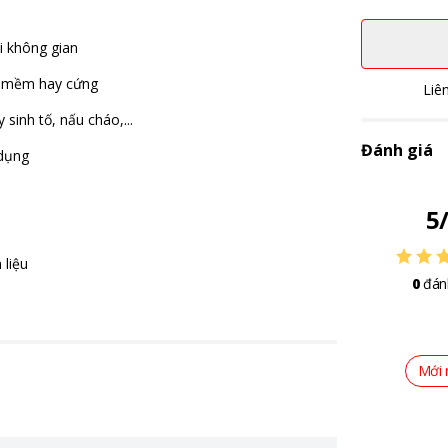
i không gian
ù mềm hay cứng
Liê
sinh tố, nấu cháo,...
Đánh giá
 dụng
5
 liệu
0
đán
Mới 