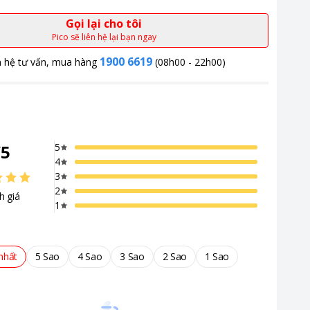
Gọi lại cho tôi
Pico sẽ liên hệ lại bạn ngay
1900 6619
n hệ tư vấn, mua hàng
(08h00 - 22h00)
/
5
5
4
3
2
h giá
1
nhất
5 Sao
4 Sao
3 Sao
2 Sao
1 Sao