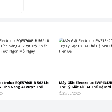
g suất 1200W, giúp dễ dàng xay nhuyễn mịn các
ectrolux EQE5760B-B 562 Lít
Máy Giặt Electrolux EWF1342
 Tính Năng AI Vượt Trội
Trợ Lý Giặt Giũ AI Thế Hệ Mới
t, từ đậu nành, hạnh nhân đến óc chó, mà không lo
c Phẩm Tươi Ngon Mỗi Ngày
Đình Hiện Đại
26
25/06/2026
ảo rằng các nguyên liệu được xay nhuyễn hoàn hảo,