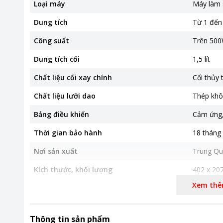
Loại máy
Máy làm 
Dung tích
Từ 1 đến 1
Công suất
Trên 50
Dung tích cối
1,5 lít
Chất liệu cối xay chính
Cối thủy 
Chất liệu lưỡi dao
Thép khô
Bảng điều khiển
Cảm ứng
Thời gian bảo hành
18 tháng
Nơi sản xuất
Trung Qu
Kích thước, khối lượng
402 x 20
Khối lượn
Xem th
Khoảng giá
Từ 2 - 5 t
Thông tin sản phẩm