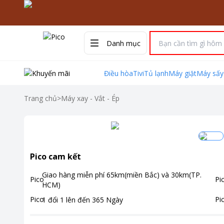
Danh mục
Điều hòa
Tivi
Tủ lạnh
Máy giặt
Máy sấy
Trang chủ
>
Máy xay - Vắt - Ép
Pico cam kết
Giao hàng miễn phí
65km(miền Bắc) và 30km(TP.
HCM)
1 đổi 1 lên đến
365
Ngày