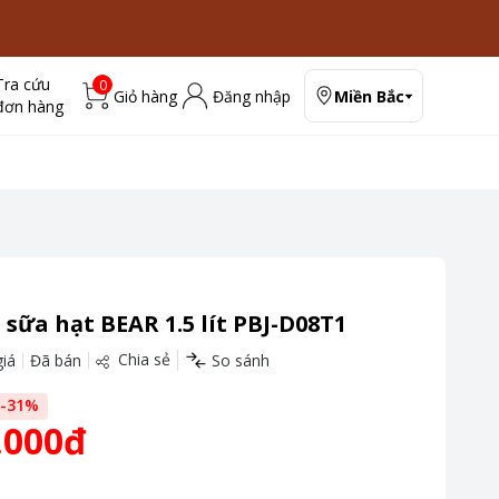
Tra cứu
0
Giỏ hàng
Đăng nhập
Miền Bắc
đơn hàng
sữa hạt BEAR 1.5 lít PBJ-D08T1
Chia sẻ
iá
Đã bán
So sánh
-
31
%
.000đ