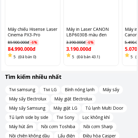
Máy chiếu Hisense Laser
Máy in Laser CANON
Máy in
Cinema PX3-Pro
LBP6030B màu đen
Canon
89.900.000đ
-
6
%
3.390.000đ
-
6
%
5.490.
Chất lượng in sắc nét
84.990.000đ
3.190.000đ
5.070
5
(Đã bán 0)
5
(Đã bán 43.1)
5
(
Máy in này cung cấp độ phân giải lên đến 1200 x 1200 dpi với
công nghệ làm mịn ảnh, tạo ra tài liệu sắc nét, chuyên nghiệp.
Dù là hợp đồng, báo cáo hay bản vẽ, LBP246DW luôn mang lại
Tìm kiếm nhiều nhất
chất lượng vượt trội.
Độ phân giải tiêu chuẩn 600 x 600 dpi vẫn đủ để xử lý tốt các tài
Tivi samsung
Tivi LG
Bình nóng lạnh
Máy sấy
liệu văn phòng thông thường, đảm bảo sự rõ ràng và chi tiết.
Máy sấy Electrolux
Máy giặt Electrolux
Máy sấy Samsung
Máy giặt LG
Tủ lạnh Multi Door
Tủ lạnh side by side
Tivi Sony
Lọc không khí
Máy hút ẩm
Nồi cơm Toshiba
Nồi cơm Sharp
Nồi chiên không dầu
Lẩu điện
Điều hòa Casper