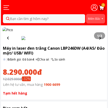
0
Bạn cần tìm gì hôm nay?
Miền Bắc
1
/
3
Máy in laser đen trắng Canon LBP246DW (A4/A5/ Đảo
mặt/ USB/ WIFI)
|
0
đánh giá
|
Đã bán
4
|
Chia sẻ
|
So sánh
8.290.000đ
-
32
%
12.029.000đ
Liên hệ tư vấn, mua hàng
1900 6699
Tạm hết hàng