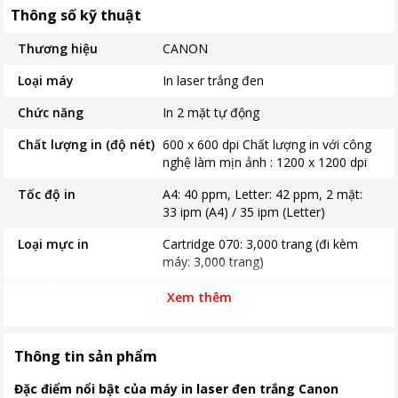
Thông số kỹ thuật
Thương hiệu
CANON
Loại máy
In laser trắng đen
Chức năng
In 2 mặt tự động
Chất lượng in (độ nét)
600 x 600 dpi Chất lượng in với công
nghệ làm mịn ảnh : 1200 x 1200 dpi
Tốc độ in
A4: 40 ppm, Letter: 42 ppm, 2 mặt:
33 ipm (A4) / 35 ipm (Letter)
Loại mực in
Cartridge 070: 3,000 trang (đi kèm
máy: 3,000 trang)
Kết nối
USB/ LAN/ WIFI
Xem thêm
Thời gian bảo hành
12 tháng
Thông tin sản phẩm
Nơi sản xuất
Trung Quốc
Đặc điểm nổi bật của máy in laser đen trắng Canon
Kích thước, khối lượng
399 x 373 x 249mm Khối lượng 8,7 kg