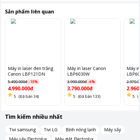
Sản phẩm liên quan
Máy in laser đen trắng
Máy in laser Canon
Máy i
Canon LBP121DN
LBP6030W
LBP60
trang/
5.490.000đ
-
10
%
3.990.000đ
-
6
%
2.970.
325)
4.990.000đ
3.790.000đ
2.960
5
(Đã bán 34)
5
(Đã bán 133)
5
(
Tìm kiếm nhiều nhất
Tivi samsung
Tivi LG
Bình nóng lạnh
Máy sấy
Máy sấy Electrolux
Máy giặt Electrolux