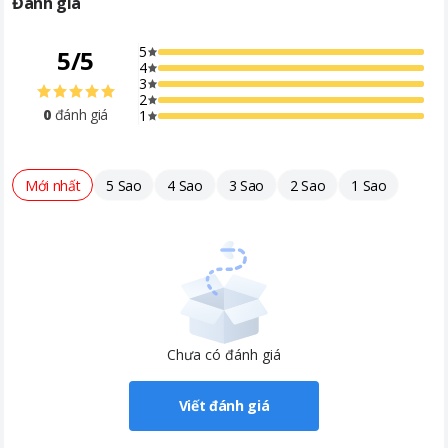
Đánh giá
5
5
/
5
4
3
2
0
đánh giá
1
Mới nhất
5 Sao
4 Sao
3 Sao
2 Sao
1 Sao
Chưa có đánh giá
Viết đánh giá