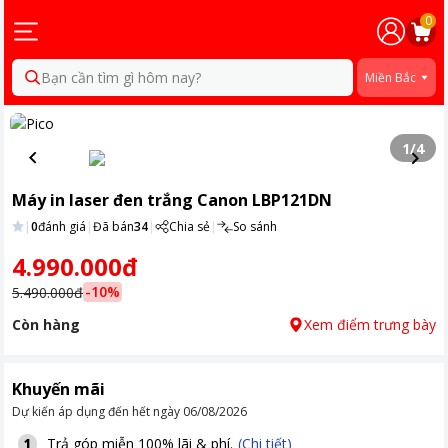
0
Bạn cần tìm gì hôm nay?
Miền Bắc
1
/
4
Máy in laser đen trắng Canon LBP121DN
|
0
đánh giá
|
Đã bán
34
|
Chia sẻ
|
So sánh
4.990.000đ
-
10
%
5.490.000đ
Còn hàng
Xem điểm trưng bày
Khuyến mãi
Dự kiến áp dụng đến hết ngày
06/08/2026
Trả góp miễn 100% lãi & phí.
(Chi tiết)
1