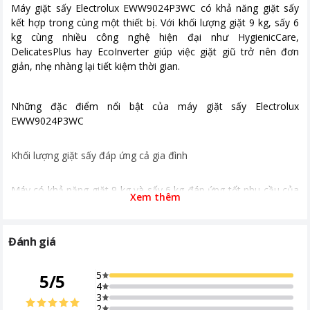
Hiệu suất sử dụng điện
Công suất tối đa 2000 W
Máy giặt sấy Electrolux EWW9024P3WC có khả năng giặt sấy
kết hợp trong cùng một thiết bị. Với khối lượng giặt 9 kg, sấy 6
Loại Inverter
Động cơ EcoInverter
kg cùng nhiều công nghệ hiện đại như HygienicCare,
DelicatesPlus hay EcoInverter giúp việc giặt giũ trở nên đơn
Kích thước, khối lượng
600 x 659 x 850 mm Khối lượng 77 kg
giản, nhẹ nhàng lại tiết kiệm thời gian.
Bảng điều khiển
Nút xoay
Cảm ứng
Những đặc điểm nổi bật của máy giặt sấy Electrolux
Có màn hình hiển thị
EWW9024P3WC
Tiện ích
Inverter tiết kiệm điện
Khối lượng giặt sấy đáp ứng cả gia đình
Chương trình giặt
- Giặt sấy 60 phút - Giặt nhanh đầy
tải 45p - Giặt hơi nước HygienicCare
diệt khuẩn - Chăn bông DuvetCare 60
Máy có khả năng giặt 9 kg và sấy 6 kg đáp ứng tốt nhu cầu của
Xem thêm
- Chăm sóc vải mỏng DelicatePlus -
gia đình từ 3 – 5 người.
Chương trình đồ mỏng - Đa dạng
mức nhiệt độ - Chương trình vắt -
Đánh giá
Chương trình giặt nhanh 15 - Chương
trình chăn ga
5
5
/
5
Khoảng giá
Từ 10 - 20 triệu
4
3
2