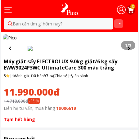
0
Bạn cần tìm gì hôm nay?
1
/
3
Máy giặt sấy ELECTROLUX 9.0kg giặt/6 kg sấy
EWW9024P3WC UltimateCare 300 màu trắng
5
|
1
đánh giá
|
Đã bán
97
|
Chia sẻ
|
So sánh
11.990.000đ
-
19
%
14.718.000đ
Liên hệ tư vấn, mua hàng
19006619
Tạm hết hàng
Pico cam kết