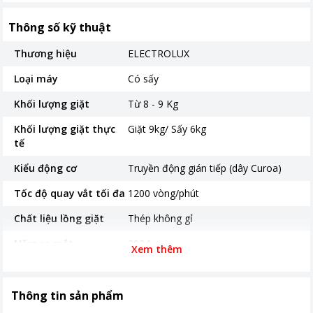
Thông số kỹ thuật
Thương hiệu
ELECTROLUX
Loại máy
Có sấy
Khối lượng giặt
Từ 8 - 9 Kg
Khối lượng giặt thực
Giặt 9kg/ Sấy 6kg
tế
Kiểu động cơ
Truyền động gián tiếp (dây Curoa)
Tốc độ quay vắt tối đa
1200 vòng/phút
Chất liệu lồng giặt
Thép không gỉ
Năm ra mắt
2024
Xem thêm
Thời gian bảo hành
24 tháng
Nơi sản xuất
Thái Lan
Thông tin sản phẩm