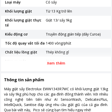
Loại máy
Có sấy
Khối lượng giặt
Từ 13 Kg trở lên
Khối lượng giặt thực
Giặt 13/ sấy 9kg
tế
Kiểu động cơ
Truyền động gián tiếp (dây Curoa)
Tốc độ quay vắt tối đa
1400 vòng/phút
Chất liệu lồng giặt
Thép không gỉ
Năm ra mắt
2024
Xem thêm
Thời gian bảo hành
24 tháng
Nơi sản xuất
Thái Lan
Thông tin sản phẩm
Loại Inverter
Động cơ EcoInverter
Máy giặt sấy Electrolux EWW1343R7WC có khối lượng giặt 13kg
và sấy 9kg phù hợp cho các gia đình đông thành viên. Với nhiều
Kích thước, khối lượng
600 mm x 659 mm x 850 mm Khối
công nghệ tiên tiến như AI SensorWash, DelicatesPlus,
lượng 84 kg
IntelliQuick, Sanitise đáp ứng nhu cầu giặt giũ của cả gia đình.
Qua bài viết này, Pico sẽ cùng bạn tìm hiểu ngay nhé!
Công nghệ giặt
- Công nghệ UltraMix - Công nghệ