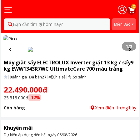
0
Bạn cần tìm gì hôm nay?
Miền Bắc
1
/
3
Máy giặt sấy ELECTROLUX Inverter giặt 13 kg / sấy9
kg EWW1343R7WC UltimateCare 700 màu trắng
|
0
đánh giá
|
Đã bán
27
|
Chia sẻ
|
So sánh
22.490.000đ
-
12
%
25.518.000đ
Còn hàng
Xem điểm trưng bày
Khuyến mãi
Dự kiến áp dụng đến hết ngày
06/08/2026