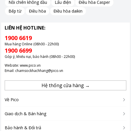
dầu mỡ, sốt cà chua, mứt trái cây hay pizza… cứng đầu.
Nồi chiên không dầu
Lẩu điện
Điều hòa Casper
Bếp từ
Điều hòa
Điều hòa daikin
Công nghệ IntelliQuick giặt nhanh thông minh
LIÊN HỆ HOTLINE:
Công nghệ IntelliQuick cho phép giặt đầy tải chỉ trong 45 phút
1900 6619
tiết kiệm cả điện và nước.
Mua hàng Online (08h00 - 22h00)
Đây là giải pháp giặt giũ lý tưởng cho những ngày bận rộn khi
1900 6699
bạn cần quần áo sạch nhanh chóng nhưng vẫn đảm bảo hiệu
Góp ý, khiếu nại, bảo hành (08h00 - 22h00)
quả giặt sạch tối ưu.
Website:
www.pico.vn
Email:
chamsockhachhang@pico.vn
Hệ thống cửa hàng →
Về Pico
Giao dịch & Bán hàng
Bảo hành & Đổi trả