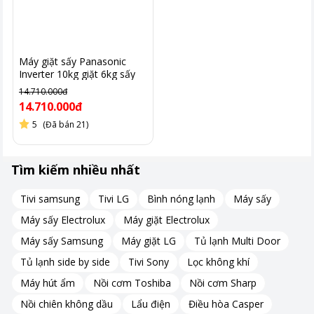
Máy giặt sấy Panasonic
Inverter 10kg giặt 6kg sấy
NA-S106FC1LV
14.710.000đ
14.710.000đ
5
(Đã bán 21)
Công nghệ giặt bong bóng siêu mịn bảo vệ quần áo
Tìm kiếm nhiều nhất
Máy ứng dụng công nghệ Eco Bubble kết hợp dòng xoáy nước
Dual Storm tạo ra bong bóng xà phòng siêu mịn.
Tivi samsung
Tivi LG
Bình nóng lạnh
Máy sấy
Nhờ đó, bột giặt thẩm thấu nhanh hơn vào sợi vải, loại bỏ vết
Máy sấy Electrolux
Máy giặt Electrolux
bẩn dễ dàng và bảo vệ chất liệu vải tốt hơn.
Máy sấy Samsung
Máy giặt LG
Tủ lạnh Multi Door
Tủ lạnh side by side
Tivi Sony
Lọc không khí
Máy hút ẩm
Nồi cơm Toshiba
Nồi cơm Sharp
Nồi chiên không dầu
Lẩu điện
Điều hòa Casper