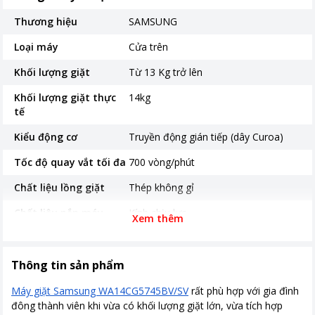
Thương hiệu
SAMSUNG
Loại máy
Cửa trên
Khối lượng giặt
Từ 13 Kg trở lên
Khối lượng giặt thực
14kg
tế
Kiểu động cơ
Truyền động gián tiếp (dây Curoa)
Tốc độ quay vắt tối đa
700 vòng/phút
Chất liệu lồng giặt
Thép không gỉ
Chất liệu nắp máy
Kính chịu lực
Xem thêm
Năm ra mắt
2023
Nơi sản xuất
Thái Lan
Thông tin sản phẩm
Thời gian bảo hành
24 tháng
Máy giặt Samsung WA14CG5745BV/SV
rất phù hợp với gia đình
đông thành viên khi vừa có khối lượng giặt lớn, vừa tích hợp
Hiệu suất sử dụng điện
5.29 Wh/kg