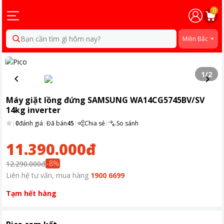
0
Bạn cần tìm gì hôm nay?
Miền Bắc
1
/
2
Máy giặt lồng đứng SAMSUNG WA14CG5745BV/SV
14kg inverter
|
0
đánh giá
|
Đã bán
45
|
Chia sẻ
|
So sánh
11.390.000đ
-
8
%
12.290.000đ
Liên hệ tư vấn, mua hàng
1900 6699
Tạm hết hàng