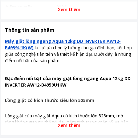
Năm ra mắt
2024
Xem thêm
Thời gian bảo hành
24 tháng
Nơi sản xuất
Việt Nam
Thông tin sản phẩm
Loại Inverter
Inverter
Máy giặt lồng ngang Aqua 12kg DD INVERTER AW12-
B4959U1K(W)
là sự lựa chọn lý tưởng cho gia đình bạn, kết hợp
Kích thước, khối lượng
595x620x850 (R x S x C) (mm)
giữa công nghệ tiên tiến và thiết kế hiện đại. Dưới đây là những
điểm nổi bật của sản phẩm.
Công nghệ giặt
- Truyền động trực tiếp DD
INVERTER - Công nghệ cân bằng AI
ABT - Lồng giặt lớn 525mm -
Đặc điểm nổi bật của máy giặt lồng ngang Aqua 12kg DD
Refresh- Làm mới bằng hơi nước -
INVERTER AW12-B4959U1KW
Vòng đệm kháng khuẩn ABT - Smart
Dual Spray -Tự làm sạch mặt trong
cửa và vòng đệm cửa
Lồng giặt có kích thước siêu lớn 525mm
Bảng điều khiển
Nút xoay
Lồng giặt của máy giặt Aqua có kích thước lớn 525mm, mở
Cảm ứng
rộng không gian rơi thả tối đa, giảm tình trạng xoắn rối và bảo
Xem thêm
Tiện ích
Giặt hơi nước
vệ quần áo hiệu quả hơn.
Inverter tiết kiệm điện