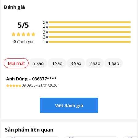
Khóa trẻ em
Đánh giá
Chương trình giặt
12 chương trình
5
5
/
5
Khoảng giá
Từ 5 - 10 triệu
4
3
2
0
đánh giá
1
Mới nhất
5 Sao
4 Sao
3 Sao
2 Sao
1 Sao
Anh Dũng
-
036377****
09:09:35 - 21/01/2026
Viết đánh giá
Sản phẩm liên quan