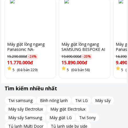
Máy giặt lồng ngang
Máy giặt lồng ngang
Máy gi
Panasonic NA-
SAMSUNG BESPOKE AI
Panas
V10FC1LVT 10 kg giặt
14 kg Inverter
V90FR1
15.290.000đ
-
24
%
19.690.000đ
-
20
%
16.390
màu xám bạc
WW14BB944DGBSV tự
màu x
11.770.000đ
15.890.000đ
9.490
cân chỉnh nước giặt màu
TRƯNG
đen
5
(Đã bán 229)
5
(Đã bán 58)
5
(
Tìm kiếm nhiều nhất
Tivi samsung
Bình nóng lạnh
Tivi LG
Máy sấy
Máy sấy Electrolux
Máy giặt Electrolux
Máy sấy Samsung
Máy giặt LG
Tivi Sony
Tủ lạnh Multi Door
Tủ lạnh side by side