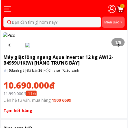
0
Bạn cần tìm gì hôm nay?
Miền Bắc
1
/
5
Máy giặt lồng ngang Aqua Inverter 12 kg AW12-
B4959U1K(W) [HÀNG TRƯNG BÀY]
|
0
đánh giá
|
Đã bán
26
|
Chia sẻ
|
So sánh
10.690.000đ
-
11
%
11.990.000đ
Liên hệ tư vấn, mua hàng
1900 6699
Tạm hết hàng