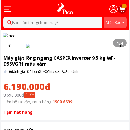
0
Bạn cần tìm gì hôm nay?
Miền Bắc
1
/
4
Máy giặt lồng ngang CASPER inverter 9.5 kg WF-
D95VGR1 màu xám
|
0
đánh giá
|
Đã bán
2
|
Chia sẻ
|
So sánh
6.190.000đ
-
29
%
8.690.000đ
Liên hệ tư vấn, mua hàng
1900 6699
Tạm hết hàng