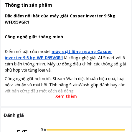
Nơi sản xuất
Trung Quốc
Thông tin sản phẩm
Hiệu suất sử dụng điện
Công suất tiêu thụ 1950 W
Đặc điểm nổi bật của máy giặt Casper inverter 9.5kg
WFD95VGR1
Loại Inverter
Công nghệ Inverter
Kích thước, khối lượng
600*500*840 (RxSxC, mm) Khối
Công nghệ giặt thông minh
lượng 60kg
Điểm nổi bật của model
máy giặt lồng ngang Casper
Công nghệ giặt
Giặt hơi nước, Giặt tẩy vết bẩn
inverter 9.5 kg WF-D95VGR1
là công nghệ giặt AI Smart với 6
StainWash, Giặt thông minh AI Smart,
cảm biến thông minh. Máy tự động điều chỉnh các thông số giặt
Lồng giặt Ruby
phù hợp với từng loại vải.
Bảng điều khiển
Nút xoay
Công nghệ giặt hơi nước Steam Wash diệt khuẩn hiệu quả, loại
Có màn hình hiển thị
bỏ vi khuẩn và mùi hôi. Tính năng StainWash giúp đánh bay các
vết bẩn cứng đầu một cách dễ dàng.
Tiện ích
Giặt hơi nước
Xem thêm
Inverter tiết kiệm điện
Khóa trẻ em
Thêm đồ trong khi giặt
Đánh giá
Tính năng và tiện ích
Chương trình giặt
16 chương trình giặt
5
Khoảng giá
Từ 5 - 10 triệu
Bảng điều khiển đa sắc màu với nút xoay và màn hình hiển thị