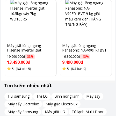
Nhìn chung,
máy giặt Casper WFD95VGR1
là lựa chọn lý
tưởng cho gia đình hiện đại với nhiều công nghệ tiên tiến. Để
tham khảo và
mua máy giặt chính hãng
với giá tốt nhất, hãy ghé
thăm siêu thị điện máy Pico gần nhất.
Máy giặt lồng ngang
Máy giặt lồng ngang
Hisense Inverter giặt
Panasonic NA-V90FR1BVT
10.5kg/ sấy 7kg WD105R5
9 kg giặt màu xám đen
19.990.000đ
-
33
%
16.390.000đ
-
43
%
[HÀNG TRƯNG BÀY]
13.490.000đ
9.490.000đ
5
(Đã bán 5)
5
(Đã bán 9)
Tìm kiếm nhiều nhất
Tivi samsung
Tivi LG
Bình nóng lạnh
Máy sấy
Máy sấy Electrolux
Máy giặt Electrolux
Máy sấy Samsung
Máy giặt LG
Tủ lạnh Multi Door