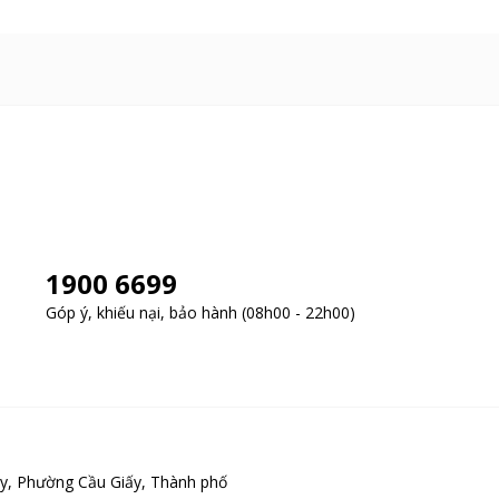
409S4M là bước đột phá trong công nghệ giặt giũ, giúp tiết kiệm năng
1900 6699
Góp ý, khiếu nại, bảo hành (08h00 - 22h00)
y, Phường Cầu Giấy, Thành phố