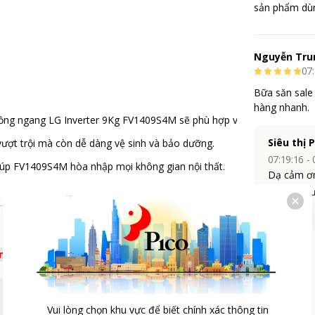
sản phẩm dùng
,
Cảm ứng
,
Có màn hình hiển thị
c nóng
,
Giặt hơi nước
,
Inverter tiết kiệm điện
,
Chạy
M
 (truyền động trực tiếp)
,
Khóa trẻ em
,
Thêm đồ
Nguyễn Tru
07:
giặt
,
Kết nối Wifi
,
Tự động vệ sinh lồng giặt
Bữa săn sale 
 +
hàng nhanh.
t lồng ngang LG Inverter 9Kg FV1409S4M sẽ phù hợp với nhu cầu đa dạ
tĩnh
ảo
Siêu thị 
 vượt trội mà còn dễ dàng vệ sinh và bảo dưỡng.
hao
07:19:16 -
 giúp FV1409S4M hòa nhập mọi không gian nội thất.
ợp
Dạ cảm ơn 
ồng giặt
Pico sẽ đ
+ đồ len
sản phẩm s
nh 30 phút
 dị ứng
êm
nước đồ trẻ em
tải về
giường
Vui lòng chọn khu vực để biết chính xác thông tin