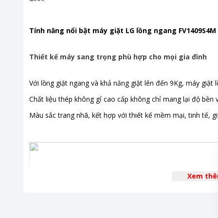
Bảng điều khiển
Nút xoay
Tiện ích
Giặt nướ
Tính năng nổi bật máy giặt LG lồng ngang FV1409S4
êm và bền
trong khi 
Thiết kế máy sang trọng phù hợp cho mọi gia đình
Chương trình giặt
Vải bông
Vải bông
Với lồng giặt ngang và khả năng giặt lên đến 9Kg, máy giặ
Giặt yên 
Đồ tinh x
Chất liệu thép không gỉ cao cấp không chỉ mang lại độ bền
Đồ thể t
Màu sắc trang nhã, kết hợp với thiết kế mềm mại, tinh tế,
Đồ hỗn h
Vệ sinh l
Giặt tay 
Giặt nhẹ
Giặt nha
Giặt ngừa
Xem th
Giặt hơi 
Chu trình 
Giặt ga 