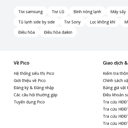
Tivi samsung
Tivi LG
Bình nóng lạnh
Máy sấy
Tủ lạnh side by side
Tivi Sony
Lọc không khí
M
Điều hòa
Điều hòa daikin
Về Pico
Giao dịch 
Hệ thống siêu thị Pico
Kiểm tra thô
Giới thiệu về Pico
Chính sách vậ
Đăng ký & Đăng nhập
Bảng giá vật 
Các câu hỏi thường gặp
Điều khoản s
Tuyển dụng Pico
Tra cứu HĐĐ
Tra cứu HĐĐT
Tiết kiệm năng lượng tiêu thụ tối đa
Tra cứu HĐĐT
Tra cứu HĐĐT