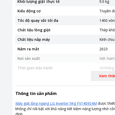
Khối lượng giặt thực tế
9.0 kg
Kiểu động cơ
Truyền độ
Tốc độ quay vắt tối đa
1400 vòn
Chất liệu lồng giặt
Thép khô
Chất liệu nắp máy
Kính chịu
Năm ra mắt
2023
Nơi sản xuất
Việt Nam
Thời gian bảo hành
24 tháng
Xem th
Hiệu suất sử dụng điện
20.5 Wh/
Loại Inverter
Công ngh
Thông tin sản phẩm
Kích thước, khối lượng
600 x 55
Máy giặt lồng ngang LG Inverter 9Kg FV1409S4M
được thiết
Công nghệ giặt
Công ngh
không chỉ nổi bật với khả năng tiết kiệm năng lượng nhờ cô
Công ngh
đình.