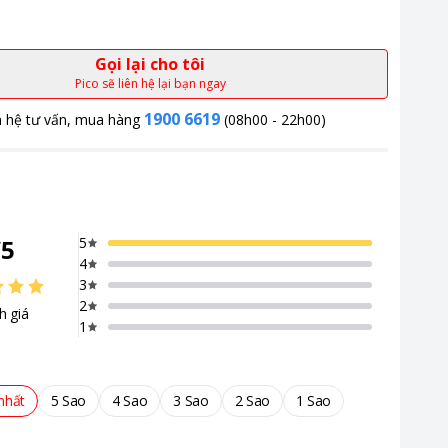
Gọi lại cho tôi
Pico sẽ liên hệ lại bạn ngay
1900 6619
n hệ tư vấn, mua hàng
(08h00 - 22h00)
/
5
5
4
3
2
h giá
1
nhất
5 Sao
4 Sao
3 Sao
2 Sao
1 Sao