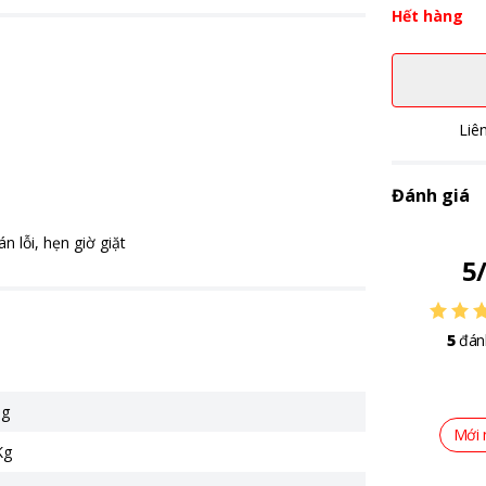
Hết hàng
Liê
Đánh giá
n lỗi, hẹn giờ giặt
5
5
đán
ng
Mới 
Kg