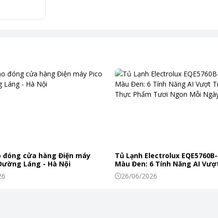
với mọi loại vải và mức độ bẩn.
bận rộn, giặt chuyên sâu cho quần áo bị bẩn cứng đầu, giặt nhẹ nhàn
ở nên dễ dàng, nhờ vào màn hình hiển thị trực quan và dễ sử dụng.
 đóng cửa hàng Điện máy
Tủ Lạnh Electrolux EQE5760B-
 Đường Láng - Hà Nội
Màu Đen: 6 Tính Năng AI Vượt
Khiến Thực Phẩm Tươi Ngon
26
26/06/2026