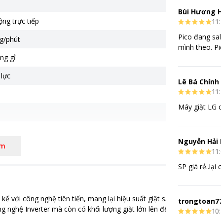
Bùi Hương H
ng trực tiếp
11:
Pico đang sal
g/phút
mình theo. Pi
ng gỉ
 lực
Lê Bá Chính
11:
Máy giặt LG c
Nguyễn Hải
êm
kg
11:
SP giá rẻ..lại
ệ Inverter
0 x 850 mm
 kế với công nghệ tiên tiến, mang lại hiệu suất giặt sạch vượt trội ch
trongtoan7
ệ AI DD bảo vệ sợi vải
ng nghệ Inverter mà còn có khối lượng giặt lớn lên đến 9kg, phù hợp 
10:
ệ giặt hơi nước Steam (cửa trước)