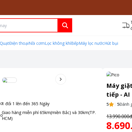
Quạt
Điện thoại
Nồi cơm
Lọc không khí
Bếp
Máy lọc nước
Hút bụi
Máy giặt
tiếp - A
1 đổi 1 lên đến
365
Ngày
5
5
Đánh g
Giao hàng miễn phí
65km(miền Bắc) và 30km(TP.
13.990.000
HCM)
8.690