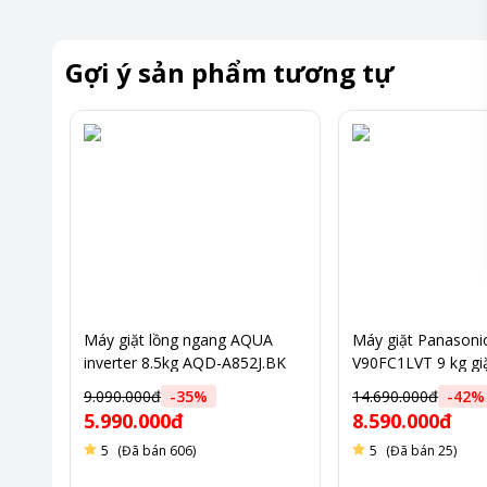
Khoảng giá
Từ 10 - 2
Gợi ý sản phẩm tương tự
Máy giặt lồng ngang AQUA
Máy giặt Panasoni
inverter 8.5kg AQD-A852J.BK
V90FC1LVT 9 kg g
màu đen
bạc
9.090.000đ
-
35
%
14.690.000đ
-
42
%
5.990.000đ
8.590.000đ
5
(Đã bán 606)
5
(Đã bán 25)