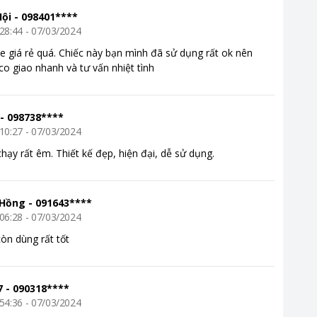
ội
-
098401****
28:44 - 07/03/2024
e giá rẻ quá. Chiếc này bạn mình đã sử dụng rất ok nên
co giao nhanh và tư vấn nhiệt tình
-
098738****
10:27 - 07/03/2024
hạy rất êm. Thiết kế đẹp, hiện đại, dễ sử dụng.
 Hồng
-
091643****
06:28 - 07/03/2024
 còn dùng rất tốt
o mọi gia đình. Sản phẩm này
7
-
090318****
với nhu cầu của đa số hộ gia
54:36 - 07/03/2024