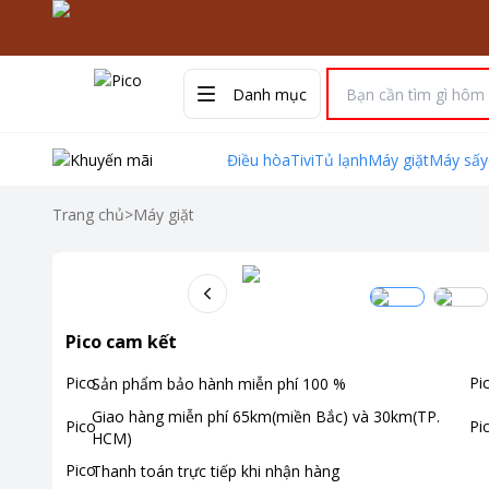
Danh mục
Điều hòa
Tivi
Tủ lạnh
Máy giặt
Máy sấy
Trang chủ
>
Máy giặt
Pico cam kết
Sản phẩm bảo hành miễn phí
100
%
Giao hàng miễn phí
65km(miền Bắc) và 30km(TP.
HCM)
Thanh toán
trực tiếp khi nhận hàng