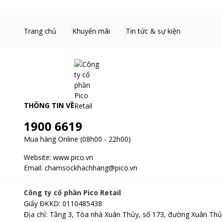
Công nghệ giặt Inverter trong máy giặt LG Inverter 9kg FV1
cường tuổi thọ sản phẩm.
Trang chủ
Khuyến mãi
Tin tức & sự kiện
THÔNG TIN VỀ
1900 6619
Mua hàng Online (08h00 - 22h00)
Website:
www.pico.vn
Email:
chamsockhachhang@pico.vn
Công ty cổ phần Pico Retail
Giấy ĐKKD
:
0110485438
Địa chỉ
:
Tầng 3, Tòa nhà Xuân Thủy, số 173, đường Xuân Thủ