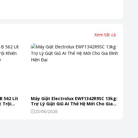
Xem tất cả
g cho vải mỏng, nhạy cảm, và
B 562 Lít
Máy Giặt Electrolux EWF1342R9SC 13kg:
 Trội
Trợ Lý Giặt Giũ AI Thế Hệ Mới Cho Gia
 Mỗi Ngày
Đình Hiện Đại
25/06/2026