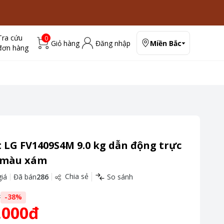
Tra cứu
0
Giỏ hàng
Đăng nhập
Miền Bắc
đơn hàng
 LG FV1409S4M 9.0 kg dẫn động trực
I màu xám
Chia sẻ
iá
Đã bán
286
So sánh
đ
-
38
%
.000đ