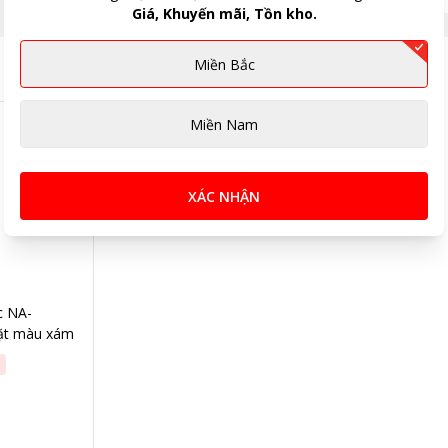
0 triệu
Giá, Khuyến mãi, Tồn kho.
Miền Bắc
Miền Nam
XÁC NHẬN
c NA-
iặt màu xám