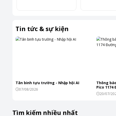
Chương trình giặt đa dạng
Máy giặt LG
nổi bật với chương trình giặt đa dạng, phù hợp 
Tin tức & sự kiện
Các chế độ giặt nổi bật như là: giặt nhanh cho những ngày 
giặt hơi nước tiệt trùng.
Với FV1409S4M, việc lựa chọn chương trình giặt phù hợp tr
Tân binh tựu trường - Nhập hội AI
Thông báo
Pico 1174
07/08/2026
20/07/20
Tìm kiếm nhiều nhất