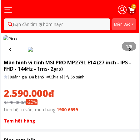
0
Bạn cần tìm gì hôm nay?
Miền Bắc
1
/
5
Màn hình vi tính MSI PRO MP273L E14 (27 inch - IPS -
FHD - 144Hz - 1ms- 2yrs)
|
0
đánh giá
|
Đã bán
5
|
Chia sẻ
|
So sánh
2.590.000đ
-
22
%
3.290.000đ
Liên hệ tư vấn, mua hàng
1900 6699
Tạm hết hàng