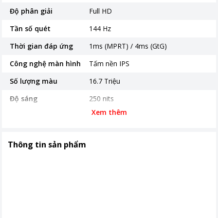
Độ phân giải
Full HD
Tần số quét
144 Hz
Thời gian đáp ứng
1ms (MPRT) / 4ms (GtG)
Công nghệ màn hình
Tấm nền IPS
Số lượng màu
16.7 Triệu
Độ sáng
250 nits
Xem thêm
Cổng kết nối
Cổng HDMI
VGA
Độ tương phản tĩnh
Độ tương phản 1500:1
Thông tin sản phẩm
Góc nhìn
178°(H)/178°(V)
Tính năng đặc biệt
Hỗ trợ Vesa 100x100mm
Thời gian bảo hành
24 tháng
Nơi sản xuất
Trung Quốc