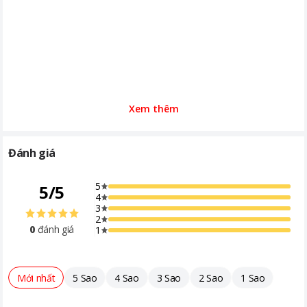
Kích thước, khối lượng
Ngang 613.49 mm - Cao 437.52 mm
- Dày 201 mm ( có chân đế) Ngang
613.49 mm - Cao 362.46 mm - Dày
49.69 mm ( không chân đế )
Xem thêm
Đánh giá
5
5
/
5
4
3
2
0
đánh giá
1
Mới nhất
5 Sao
4 Sao
3 Sao
2 Sao
1 Sao