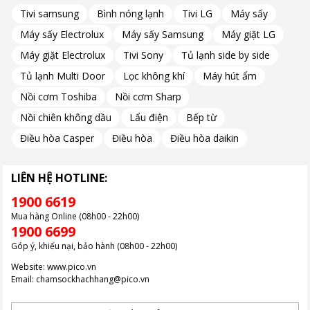
Tivi samsung
Bình nóng lạnh
Tivi LG
Máy sấy
Máy sấy Electrolux
Máy sấy Samsung
Máy giặt LG
Máy giặt Electrolux
Tivi Sony
Tủ lạnh side by side
Tủ lạnh Multi Door
Lọc không khí
Máy hút ẩm
Nồi cơm Toshiba
Nồi cơm Sharp
Nồi chiên không dầu
Lẩu điện
Bếp từ
Điều hòa Casper
Điều hòa
Điều hòa daikin
LIÊN HỆ HOTLINE:
1900 6619
Mua hàng Online (08h00 - 22h00)
1900 6699
Góp ý, khiếu nại, bảo hành (08h00 - 22h00)
Website:
www.pico.vn
Email:
chamsockhachhang@pico.vn