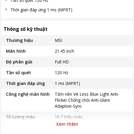
Tần số quét 120 Hz
Thời gian đáp ứng 1 ms (MPRT)
Thông số kỹ thuật
Thương hiệu
MSI
Màn hình
21.45 inch
Độ phân giải
Full HD
Tần số quét
120 Hz
Thời gian đáp ứng
1 ms (MPRT)
Công nghệ màn hình
Tấm nền VA Less Blue Light Anti-
Flicker Chống chói Anti-Glare
Adaptive-Sync
Số lượng màu
16.7 triệu màu
Xem thêm
Độ sáng
300 cd/m2