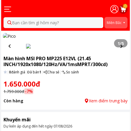
0
Bạn cần tìm gì hôm nay?
Miền Bắc
1
/
5
Màn hình MSI PRO MP225 E12VL (21.45
INCH/1920x1080/120Hz/VA/1msMPRT/300cd)
|
0
đánh giá
|
Đã bán
1
|
Chia sẻ
|
So sánh
1.650.000đ
-
7
%
1.759.000đ
Còn hàng
Xem điểm trưng bày
Khuyến mãi
Dự kiến áp dụng đến hết ngày
07/08/2026