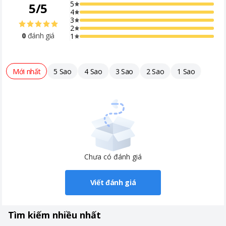
5
5
/
5
4
3
2
0
đánh giá
1
Mới nhất
5 Sao
4 Sao
3 Sao
2 Sao
1 Sao
Chưa có đánh giá
Viết đánh giá
Tìm kiếm nhiều nhất