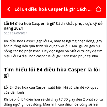
Lỗi E4 điều hoà Casper là gì? Cách k
hắc phục cực kỹ dễ dàng 2024
Lỗi E4 điều hoà Casper là gì? Cách khắc phục cực kỹ dễ
dàng 2024
06:58 27/06/2024
Khi điều hòa Casper gặp lỗi E4, máy sẽ ngừng hoạt động, gây
ảnh hưởng đến quá trình sử dụng.Vậy lỗi E4 là gì? có gây hư
hỏng các bộ phận khác. Hãy đọc ngay bài viết dưới đây để tìm
hiểu Lỗi e4 điều hoà casper là lỗi gì? Cách khắc phục tại nhà
Tìm hiểu lỗi E4 điều hòa Casper là lỗi
gì
Lỗi E4 điều hòa của Casper xuất hiện khi có vấn đề với quạt
của dàn lạnh.
Khi báo lỗi E4 điều hòa sẽ chỉ chạy từ 30 giây đến 2 phút rồi tự
động ngừng hoạt động. Màn hình của điều hòa cũng sẽ hiển