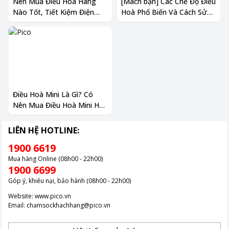
Nên Mua Điều Hoà Hãng
[Mách bạn] Các Chế Độ Điều
Nào Tốt, Tiết Kiệm Điện
Hoà Phổ Biến Và Cách Sử
Nhất 2024
Dụng Chi Tiết, Hiệu Quả
Điều Hoà Mini Là Gì? Có
Nên Mua Điều Hoà Mini Hay
Không 2024
LIÊN HỆ HOTLINE:
1900 6619
Mua hàng Online (08h00 - 22h00)
1900 6699
Góp ý, khiếu nại, bảo hành (08h00 - 22h00)
Website:
www.pico.vn
Email:
chamsockhachhang@pico.vn