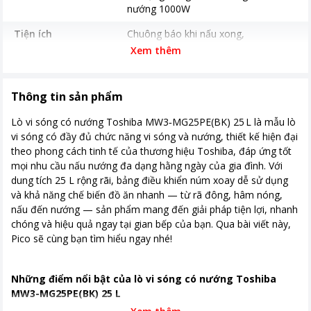
nướng 1000W
Tiện ích
Chuông báo khi nấu xong
Hẹn giờ nấu
Xem thêm
Đèn trong khoang lò
Bảng điều khiển
Nút xoay
Thông tin sản phẩm
Thời gian bảo hành
12 tháng
Lò vi sóng có nướng Toshiba MW3‑MG25PE(BK) 25 L là mẫu lò
vi sóng có đầy đủ chức năng vi sóng và nướng, thiết kế hiện đại
Năm ra mắt
2024
theo phong cách tinh tế của thương hiệu Toshiba, đáp ứng tốt
Nơi sản xuất
Trung Quốc
mọi nhu cầu nấu nướng đa dạng hằng ngày của gia đình. Với
dung tích 25 L rộng rãi, bảng điều khiển núm xoay dễ sử dụng
Kích thước, khối lượng
Ngang 46.9 cm - Cao 28 cm - Sâu
và khả năng chế biến đồ ăn nhanh — từ rã đông, hâm nóng,
38.1 cm - Nặng 11.6 kg
nấu đến nướng — sản phẩm mang đến giải pháp tiện lợi, nhanh
chóng và hiệu quả ngay tại gian bếp của bạn. Qua bài viết này,
Khoảng giá
Từ 2 - 5 triệu
Pico sẽ cùng bạn tìm hiểu ngay nhé!
Những điểm nổi bật của lò vi sóng có nướng Toshiba
MW3-MG25PE(BK) 25 L