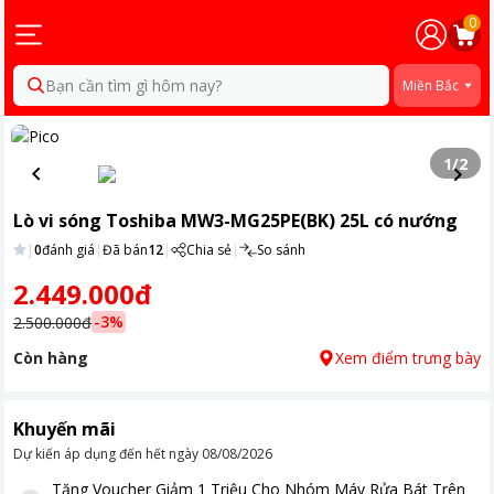
0
Bạn cần tìm gì hôm nay?
Miền Bắc
1
/
2
Lò vi sóng Toshiba MW3-MG25PE(BK) 25L có nướng
|
0
đánh giá
|
Đã bán
12
|
Chia sẻ
|
So sánh
2.449.000đ
-
3
%
2.500.000đ
Còn hàng
Xem điểm trưng bày
Khuyến mãi
Dự kiến áp dụng đến hết ngày
08/08/2026
Tặng
Voucher Giảm 1 Triệu Cho Nhóm Máy Rửa Bát Trên