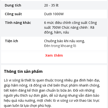
Dung tích
20 - 35 lít
Công suất
Dưới 1000W
Tính năng khác
6 mức điều chỉnh công suất Công
suất 700W Chức năng chính : Rã
đông, hâm, nấu
Tiện ích
Chuông báo khi nấu xong
Đèn trong khoang lò
Bảng điều khiển
Nút xoay
Xem thêm
Thời gian bảo hành
12 tháng
Thông tin sản phẩm
Nơi sản xuất
Trung Quốc
Lò vi sóng là thiết bị quen thuộc trong nhiều gia đình hiện đại,
Kích thước, khối lượng
Rộng 318 mm - Cao 206 mm - Sâu
giúp hâm nóng, rã đông và chế biến thực phẩm nhanh chóng,
293 mm
tiết kiệm đáng kể thời gian chuẩn bị bữa ăn. Đối với những
người yêu thích sự đơn giản, dễ sử dụng nhưng vẫn đảm bảo
hiệu quả nấu nướng, một chiếc lò vi sóng cơ với thao tác trực
quan luôn là lựa chọn phù hợp.