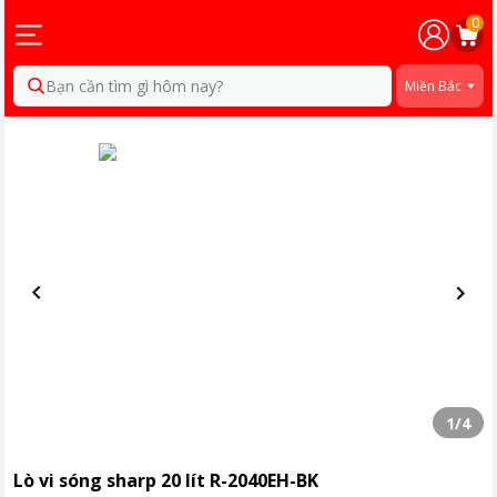
0
Bạn cần tìm gì hôm nay?
Miền Bắc
1
/
4
Lò vi sóng sharp 20 lít R-2040EH-BK