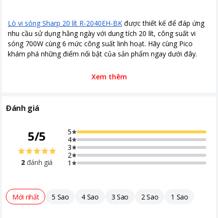
Lò vi sóng Sharp 20 lít R-2040EH-BK
được thiết kế để đáp ứng
nhu cầu sử dụng hằng ngày với dung tích 20 lít, công suất vi
sóng 700W cùng 6 mức công suất linh hoạt. Hãy cùng Pico
khám phá những điểm nổi bật của sản phẩm ngay dưới đây.
Xem thêm
Những điểm nổi bật của Lò vi sóng Sharp 20 lít R-2040EH-BK
Dung tích 20 lít đáp ứng nhu cầu sử dụng hằng ngày
Đánh giá
Sharp R-2040EH-BK có dung tích khoang lò 20 lít, phù hợp với
5
5
/
5
4
nhu cầu hâm nóng, rã đông và chế biến thực phẩm cho gia đình
3
ít thành viên hoặc người sống độc thân.
2
2
đánh giá
1
Khoang lò có không gian vừa đủ để đặt nhiều loại bát, đĩa và
hộp đựng thực phẩm thông dụng, giúp việc chuẩn bị bữa ăn trở
nên thuận tiện hơn trong cuộc sống bận rộn.
Mới nhất
5 Sao
4 Sao
3 Sao
2 Sao
1 Sao