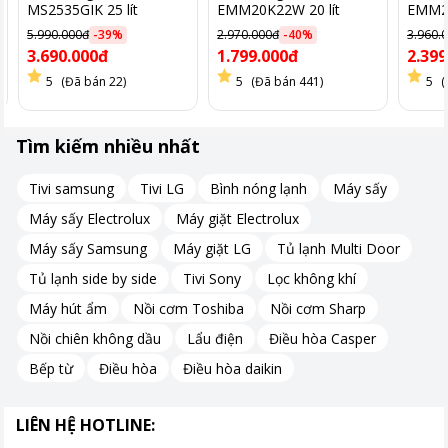
MS2535GIK 25 lít
EMM20K22W 20 lít
EMM23
5.990.000đ
-
39
%
2.970.000đ
-
40
%
3.960.
Sản phẩm hoạt động với công suất vi sóng 700W, hỗ trợ làm
3.690.000đ
1.799.000đ
2.399
nóng và nấu chín thực phẩm trong thời gian ngắn.
5
(Đã bán 22)
5
(Đã bán 441)
5
(
Mức công suất này đáp ứng tốt các nhu cầu sử dụng hằng ngày
như hâm nóng cơm, canh, thức ăn đã chế biến hoặc rã đông
thực phẩm trước khi nấu, góp phần tiết kiệm thời gian cho
Tìm kiếm nhiều nhất
người nội trợ.
Tivi samsung
Tivi LG
Bình nóng lạnh
Máy sấy
Máy sấy Electrolux
Máy giặt Electrolux
Máy sấy Samsung
Máy giặt LG
Tủ lạnh Multi Door
Tủ lạnh side by side
Tivi Sony
Lọc không khí
Máy hút ẩm
Nồi cơm Toshiba
Nồi cơm Sharp
Nồi chiên không dầu
Lẩu điện
Điều hòa Casper
Bếp từ
Điều hòa
Điều hòa daikin
LIÊN HỆ HOTLINE: