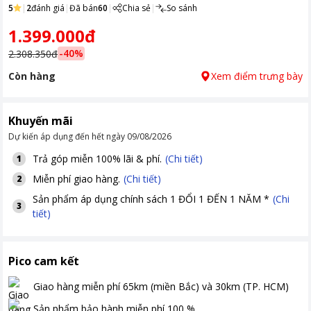
5
|
2
đánh giá
|
Đã bán
60
|
Chia sẻ
|
So sánh
1.399.000đ
-
40
%
2.308.350đ
Còn hàng
Xem điểm trưng bày
Khuyến mãi
Dự kiến áp dụng đến hết ngày
09/08/2026
Trả góp miễn 100% lãi & phí.
(Chi tiết)
1
Miễn phí giao hàng.
(Chi tiết)
2
Sản phẩm áp dụng chính sách 1 ĐỔI 1 ĐẾN 1 NĂM *
(Chi
3
tiết)
Pico cam kết
Giao hàng miễn phí
65km (miền Bắc) và 30km (TP. HCM)
Sản phẩm bảo hành miễn phí
100
%