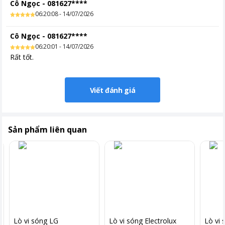
Cô Ngọc
-
081627****
06:20:08 - 14/07/2026
Cô Ngọc
-
081627****
06:20:01 - 14/07/2026
Rất tốt.
Viết đánh giá
Sản phẩm liên quan
*Hình ảnh chỉ mang tính chất minh họa
Lò vi sóng LG
Lò vi sóng Electrolux
Lò vi 
Công suất vi sóng 700W giúp làm nóng thực phẩm nhanh chóng