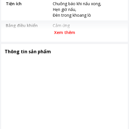
Tiện ích
Chuông báo khi nấu xong
Hẹn giờ nấu
Đèn trong khoang lò
Bảng điều khiển
Cảm ứng
Xem thêm
Thời gian bảo hành
12 tháng
Nơi sản xuất
Trung Quốc
Thông tin sản phẩm
Kích thước, khối lượng
508 x 290 x 400 mm Khối lượng 13.1
kg
Khoảng giá
Từ 2 - 5 triệu