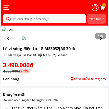
0
Bạn cần tìm gì hôm nay?
Miền Bắc
1
/
5
Lò vi sóng điện tử LG MS3032JAS 30 lít
|
0
đánh giá
|
Đã bán
10
|
Chia sẻ
|
So sánh
3.490.000đ
-
31
%
4.990.000đ
Còn hàng
Xem điểm trưng bày
Khuyến mãi
Dự kiến áp dụng đến hết ngày
06/08/2026
Tặng
Voucher Giảm 1 Triệu Cho Nhóm Máy Rửa Bát Trên