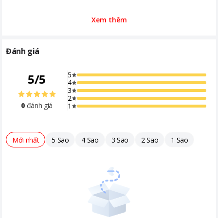
Xem thêm
Đánh giá
5
5
/
5
4
3
2
0
đánh giá
1
Mới nhất
5 Sao
4 Sao
3 Sao
2 Sao
1 Sao