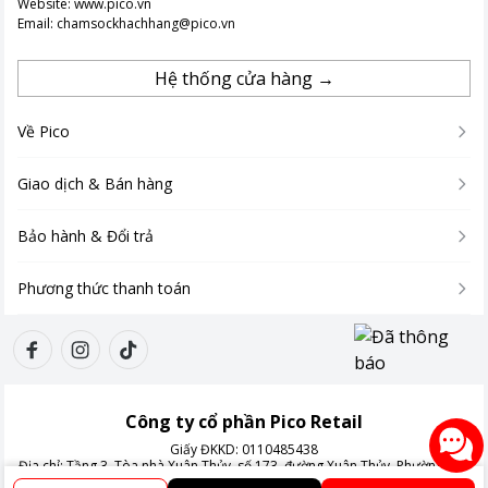
Website:
www.pico.vn
Email:
chamsockhachhang@pico.vn
Hệ thống cửa hàng →
Về Pico
Giao dịch & Bán hàng
Bảo hành & Đổi trả
Phương thức thanh toán
Công ty cổ phần Pico Retail
Giấy ĐKKD:
0110485438
Địa chỉ:
Tầng 3, Tòa nhà Xuân Thủy, số 173, đường Xuân Thủy, Phường Cầu
Giấy, Thành phố Hà Nội, Việt Nam