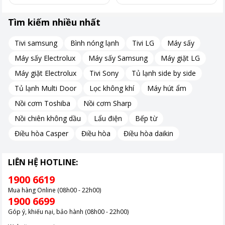
Tìm kiếm nhiều nhất
Tivi samsung
Bình nóng lạnh
Tivi LG
Máy sấy
Máy sấy Electrolux
Máy sấy Samsung
Máy giặt LG
Máy giặt Electrolux
Tivi Sony
Tủ lạnh side by side
Tủ lạnh Multi Door
Lọc không khí
Máy hút ẩm
Nồi cơm Toshiba
Nồi cơm Sharp
Nồi chiên không dầu
Lẩu điện
Bếp từ
Điều hòa Casper
Điều hòa
Điều hòa daikin
LIÊN HỆ HOTLINE:
1900 6619
Mua hàng Online (08h00 - 22h00)
1900 6699
Góp ý, khiếu nại, bảo hành (08h00 - 22h00)