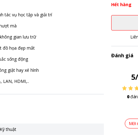
Hết hàng
 tác vụ học tập và giải trí
 mượt mà
hông gian lưu trữ
Liê
t đồ họa đẹp mắt
Đánh giá
 sắc sống động
ng giật hay xé hình
5
, LAN, HDMI,..
0
đán
Mới 
Kỹ thuật