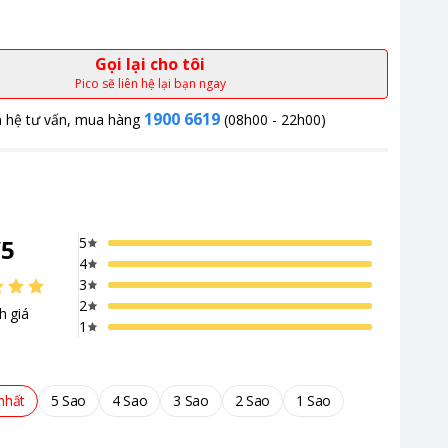
Gọi lại cho tôi
Pico sẽ liên hệ lại bạn ngay
1900 6619
n hệ tư vấn, mua hàng
(08h00 - 22h00)
/
5
5
4
3
2
h giá
1
nhất
5 Sao
4 Sao
3 Sao
2 Sao
1 Sao