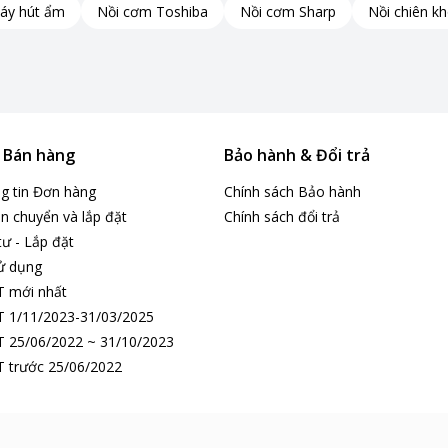
áy hút ẩm
Nồi cơm Toshiba
Nồi cơm Sharp
Nồi chiên k
& Bán hàng
Bảo hành & Đổi trả
ng tin Đơn hàng
Chính sách Bảo hành
n chuyển và lắp đặt
Chính sách đổi trả
tư - Lắp đặt
ử dụng
T mới nhất
 1/11/2023-31/03/2025
ợt mà
 25/06/2022 ~ 31/10/2023
 trước 25/06/2022
B
, cho phép người dùng thực hiện đa nhiệm một
ó thể
mở nhiều tab trình duyệt, ứng dụng văn
i tình trạng chậm trễ hay giật lag. Điều này đặc