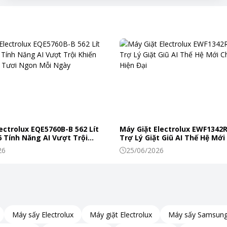
c vụ học tập và giải trí
 Core i5
thế hệ thứ 13, mang đến
hiệu năng cao
 giải trí. Với công nghệ cải tiến, CPU này không chỉ
năng lượng, cho phép người dùng
thực hiện nhiều
 dù bạn đang làm việc với các ứng dụng văn phòng,
ectrolux EQE5760B-B 562 Lít
Máy Giặt Electrolux EWF1342
sẽ đảm bảo trải nghiệm mượt mà và hiệu quả. Điều
 Tính Năng AI Vượt Trội
Trợ Lý Giặt Giũ AI Thế Hệ Mới
ởng cho sinh viên, nhân viên văn phòng và những
c Phẩm Tươi Ngon Mỗi Ngày
Đình Hiện Đại
26
25/06/2026
Máy sấy Electrolux
Máy giặt Electrolux
Máy sấy Samsun