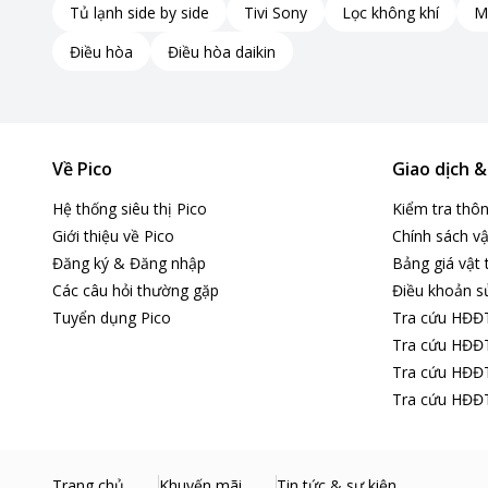
Tủ lạnh side by side
Tivi Sony
Lọc không khí
M
Điều hòa
Điều hòa daikin
Về Pico
Giao dịch 
Hệ thống siêu thị Pico
Kiểm tra thô
Giới thiệu về Pico
Chính sách vậ
Đăng ký & Đăng nhập
Bảng giá vật 
Các câu hỏi thường gặp
Điều khoản s
Tuyển dụng Pico
Tra cứu HĐĐ
Tra cứu HĐĐT
RAM DDR4 16GB đa nhiệm tốt, mở nhiều Tab cùng lúc mư
Tra cứu HĐĐT
Tra cứu HĐĐT
Laptop Dell V3430-60YGM1
được trang bị
RAM DDR4 16G
cách hiệu quả và mượt mà. Với dung lượng RAM này, bạn c
phòng và phần mềm đồ họa
cùng lúc mà không lo gặp phả
Trang chủ
Khuyến mãi
Tin tức & sự kiện