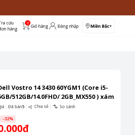
Tra cứu
0
Giỏ hàng
Đăng nhập
Miền Bắc
đơn hàng
ell Vostro 14 3430 60YGM1 (Core i5-
6GB/512GB/14.0FHD/ 2GB_MX550 ) xám
Chia sẻ
iá
Đã bán
5
So sánh
đ
-
32
%
0.000đ