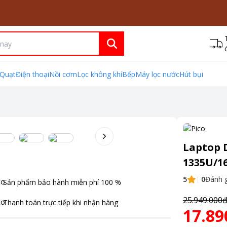
Quạt
Điện thoại
Nồi cơm
Lọc không khí
Bếp
Máy lọc nước
Hút bụi
Laptop D
1335U/1
5
0
Đánh g
Sản phẩm bảo hành miễn phí
100
%
25.949.000
Thanh toán
trực tiếp khi nhận hàng
17.89