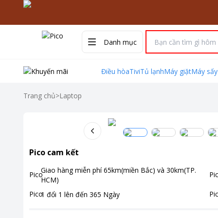
Danh mục
Điều hòa
Tivi
Tủ lạnh
Máy giặt
Máy sấy
Trang chủ
>
Laptop
Pico cam kết
Giao hàng miễn phí
65km(miền Bắc) và 30km(TP.
HCM)
1 đổi 1 lên đến
365
Ngày