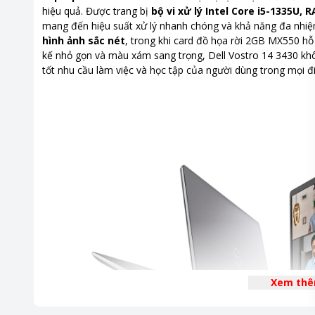
Thời gian bảo hành
12 tháng
hiệu quả. Được trang bị
bộ vi xử lý Intel Core i5-1335U,
mang đến hiệu suất xử lý nhanh chóng và khả năng đa nh
Nơi sản xuất
Trung Qu
hình ảnh sắc nét
, trong khi card đồ họa rời 2GB MX550 hỗ tr
kế nhỏ gọn và màu xám sang trọng, Dell Vostro 14 3430 k
Kích thước, khối lượng
Dài 323.
tốt nhu cầu làm việc và học tập của người dùng trong mọi đi
Hệ điều hành
Windows 
PIn
3-cell Li
Khoảng giá
Từ 10 - 2
Xem th