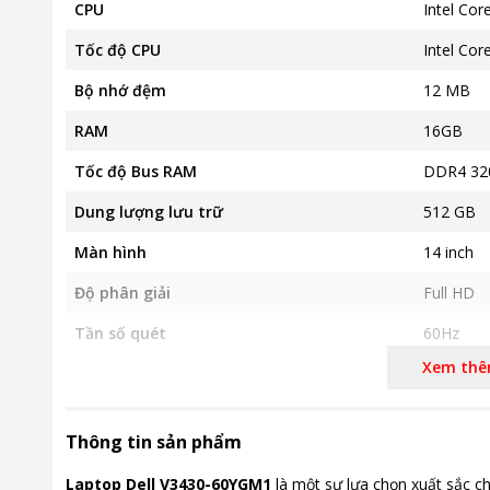
CPU
Intel Core
Tốc độ CPU
Intel Cor
Bộ nhớ đệm
12 MB
RAM
16GB
Tốc độ Bus RAM
DDR4 32
Dung lượng lưu trữ
512 GB
Màn hình
14 inch
Độ phân giải
Full HD
Tần số quét
60Hz
Xem th
Công nghệ màn hình
Tấm nền I
Đồ họa và Âm thanh
Card rời
Thông tin sản phẩm
Cổng kết nối
Laptop Dell V3430-60YGM1
là một sự lựa chọn xuất sắc c