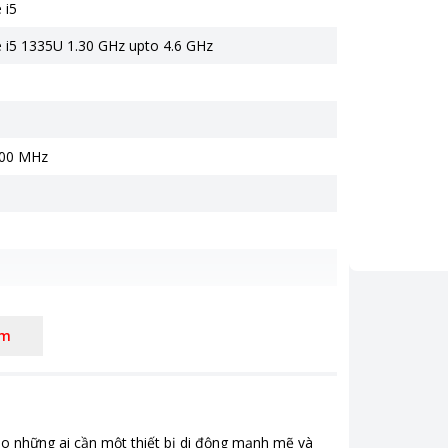
 i5
e i5 1335U 1.30 GHz upto 4.6 GHz
00 MHz
êm
PS, Chống chói Anti Glare
 - NVIDIA GeForce MX550 2 GB
ho những ai cần một thiết bị di động mạnh mẽ và