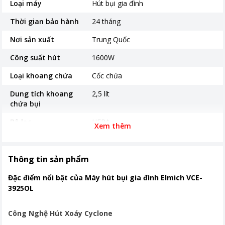
Loại máy
Hút bụi gia đình
Thời gian bảo hành
24 tháng
Nơi sản xuất
Trung Quốc
Công suất hút
1600W
Loại khoang chứa
Cốc chứa
Dung tích khoang
2,5 lít
chứa bụi
Bộ lọc
HEPA
Xem thêm
Khoảng giá
Từ 2 - 5 triệu
Tính năng khác
Hút bụi sàn; Hút sofa; Hút khe hẹp;
Thông tin sản phẩm
Hút tường
Đặc điểm nổi bật của Máy hút bụi gia đình Elmich VCE-
3925OL
Công Nghệ Hút Xoáy Cyclone