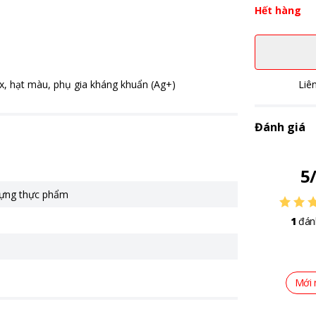
Hết hàng
xx, hạt màu, phụ gia kháng khuẩn (Ag+)
Liê
Đánh giá
5
ựng thực phẩm
1
đán
Mới 