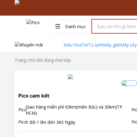
Danh mục
Điều hòa
Tivi
Tủ lạnh
Máy giặt
Máy sấy
Trang chủ
>
Đồ dùng nhà bếp
Pico cam kết
Giao hàng miễn phí
65km(miền Bắc) và 30km(TP.
HCM)
1 đổi 1 lên đến
365
Ngày