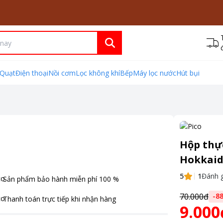
Quạt
Điện thoại
Nồi cơm
Lọc không khí
Bếp
Máy lọc nước
Hút bụi
Hộp thự
Hokkaid
5
1
Đánh g
Sản phẩm bảo hành miễn phí
100
%
70.000đ
-
8
Thanh toán
trực tiếp khi nhận hàng
9.000