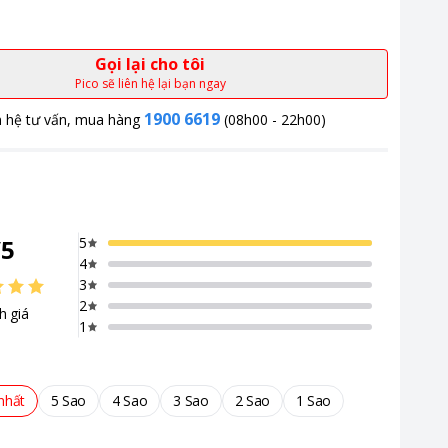
Gọi lại cho tôi
Pico sẽ liên hệ lại bạn ngay
1900 6619
n hệ tư vấn, mua hàng
(08h00 - 22h00)
/
5
5
4
3
2
h giá
1
nhất
5 Sao
4 Sao
3 Sao
2 Sao
1 Sao