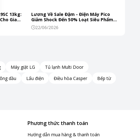
R9SC 13kg:
Lương Về Sale Đậm - Điện Máy Pico
 Cho Gia
Giảm Shock Đến 50% Loạt Siêu Phẩm
Mùa Hè
22/06/2026
g
Máy giặt LG
Tủ lạnh Multi Door
hông dầu
Lẩu điện
Điều hòa Casper
Bếp từ
Phương thức thanh toán
Hướng dẫn mua hàng & thanh toán