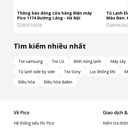
Thông báo đóng cửa hàng Điện máy
Tủ Lạnh El
Pico 1174 Đường Láng - Hà Nội
Màu Đen: 6
Khiến Thự
20/07/2026
26/06/20
Tìm kiếm nhiều nhất
Tivi samsung
Tivi LG
Bình nóng lạnh
Máy sấy
Tủ lạnh side by side
Tivi Sony
Lọc không khí
M
Điều hòa
Điều hòa daikin
Về Pico
Giao dịch 
Hệ thống siêu thị Pico
Kiểm tra thô