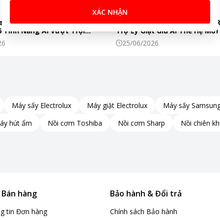
XÁC NHẬN
ectrolux EQE5760B-B 562 Lít
Máy Giặt Electrolux EWF1342
 Tính Năng AI Vượt Trội
Trợ Lý Giặt Giũ AI Thế Hệ Mới
c Phẩm Tươi Ngon Mỗi Ngày
Đình Hiện Đại
26
25/06/2026
Máy sấy Electrolux
Máy giặt Electrolux
Máy sấy Samsun
áy hút ẩm
Nồi cơm Toshiba
Nồi cơm Sharp
Nồi chiên k
& Bán hàng
Bảo hành & Đổi trả
ng tin Đơn hàng
Chính sách Bảo hành