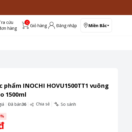
Tra cứu
0
Giỏ hàng
Đăng nhập
Miền Bắc
đơn hàng
c phẩm INOCHI HOVU1500TT1 vuông
o 1500ml
Chia sẻ
iá
Đã bán
36
So sánh
8
%
đ