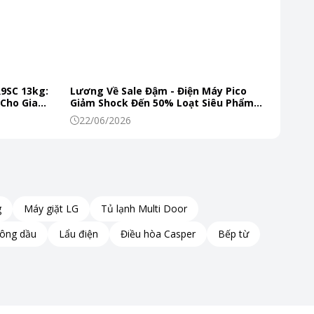
R9SC 13kg:
Lương Về Sale Đậm - Điện Máy Pico
 Cho Gia
Giảm Shock Đến 50% Loạt Siêu Phẩm
Mùa Hè
22/06/2026
g
Máy giặt LG
Tủ lạnh Multi Door
hông dầu
Lẩu điện
Điều hòa Casper
Bếp từ