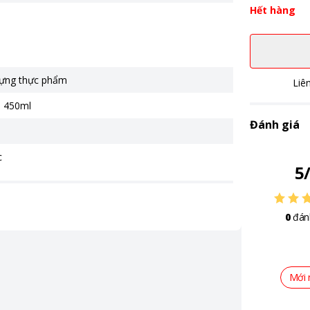
Hết hàng
ựng thực phẩm
Liê
h 450ml
Đánh giá
c
5
0
đán
Mới 