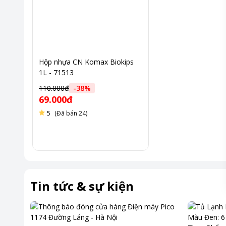
Hộp nhựa CN Komax Biokips
1L - 71513
110.000đ
-
38
%
69.000đ
5
(Đã bán 24)
Tin tức & sự kiện