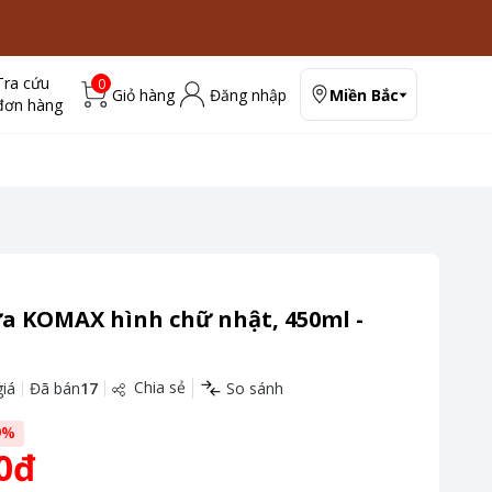
Tra cứu
0
Giỏ hàng
Đăng nhập
Miền Bắc
đơn hàng
a KOMAX hình chữ nhật, 450ml -
Chia sẻ
iá
Đã bán
17
So sánh
9
%
0đ