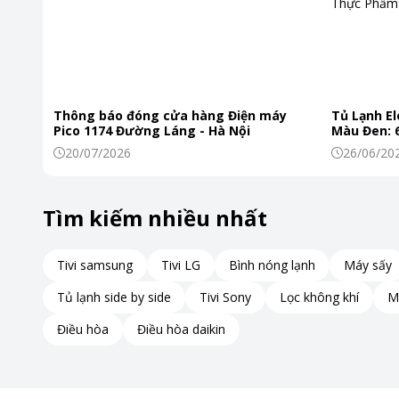
Thông báo đóng cửa hàng Điện máy
Tủ Lạnh El
Pico 1174 Đường Láng - Hà Nội
Màu Đen: 6
Khiến Thự
20/07/2026
26/06/20
Tìm kiếm nhiều nhất
Tivi samsung
Tivi LG
Bình nóng lạnh
Máy sấy
Tủ lạnh side by side
Tivi Sony
Lọc không khí
M
Điều hòa
Điều hòa daikin