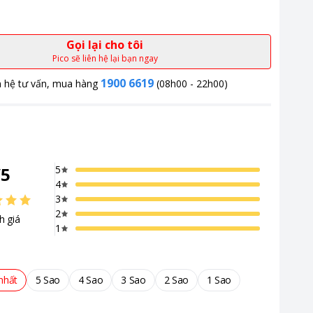
Gọi lại cho tôi
Pico sẽ liên hệ lại bạn ngay
1900 6619
n hệ tư vấn, mua hàng
(08h00 - 22h00)
/
5
5
4
3
2
h giá
1
nhất
5 Sao
4 Sao
3 Sao
2 Sao
1 Sao