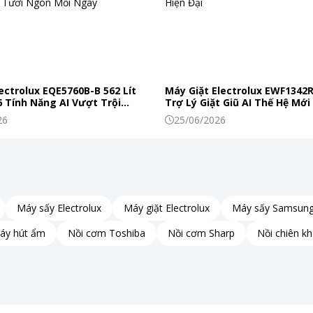
ectrolux EQE5760B-B 562 Lít
Máy Giặt Electrolux EWF1342
 Tính Năng AI Vượt Trội
Trợ Lý Giặt Giũ AI Thế Hệ Mới
c Phẩm Tươi Ngon Mỗi Ngày
Đình Hiện Đại
26
25/06/2026
Máy sấy Electrolux
Máy giặt Electrolux
Máy sấy Samsun
áy hút ẩm
Nồi cơm Toshiba
Nồi cơm Sharp
Nồi chiên k