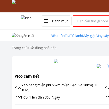
Danh mục
Điều hòa
Tivi
Tủ lạnh
Máy giặt
Máy sấy
Trang chủ
>
Đồ dùng nhà bếp
Pico cam kết
Giao hàng miễn phí
65km(miền Bắc) và 30km(TP.
HCM)
1 đổi 1 lên đến
365
Ngày