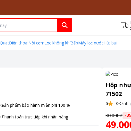
Quạt
Điện thoại
Nồi cơm
Lọc không khí
Bếp
Máy lọc nước
Hút bụi
Hộp nhự
71502
5
0
Đánh g
Sản phẩm bảo hành miễn phí
100
%
80.000đ
-
3
Thanh toán
trực tiếp khi nhận hàng
49.00