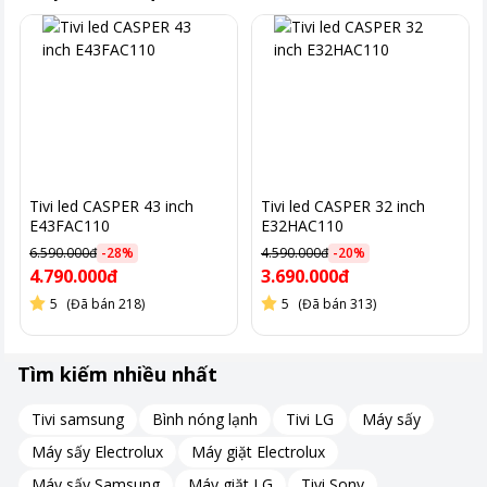
Tivi led CASPER 43 inch
Tivi led CASPER 32 inch
E43FAC110
E32HAC110
6.590.000đ
-
28
%
4.590.000đ
-
20
%
4.790.000đ
3.690.000đ
5
(Đã bán 218)
5
(Đã bán 313)
Tìm kiếm nhiều nhất
Tivi samsung
Bình nóng lạnh
Tivi LG
Máy sấy
Máy sấy Electrolux
Máy giặt Electrolux
Hình ảnh chỉ mang tính chất minh hoạ.
Máy sấy Samsung
Máy giặt LG
Tivi Sony