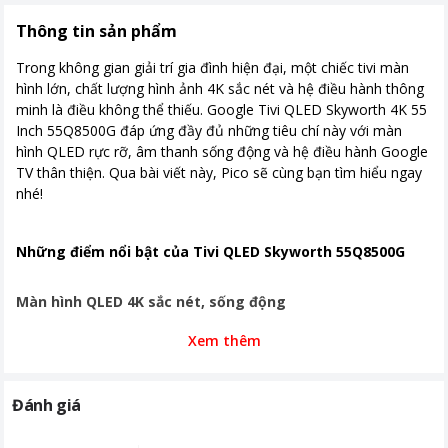
nối
Bluetooth 5.1
Thông tin sản phẩm
Kích thước có chân
1226.1*713*80.8mm
Trong không gian giải trí gia đình hiện đại, một chiếc tivi màn
Khối lượng có chân
9.8kg
hình lớn, chất lượng hình ảnh 4K sắc nét và hệ điều hành thông
minh là điều không thể thiếu. Google Tivi QLED Skyworth 4K 55
Công nghệ hình ảnh
Công nghệ xử lý hình ảnh Chameleon
Inch 55Q8500G đáp ứng đầy đủ những tiêu chí này với màn
Extreme Màn hình tràn viền 4.0 HDR
hình QLED rực rỡ, âm thanh sống động và hệ điều hành Google
10,HDR10+ , Game mode Lọc ánh
TV thân thiện. Qua bài viết này, Pico sẽ cùng bạn tìm hiểu ngay
sáng xanh Chống Nhấp Nháy
nhé!
Công nghệ âm thanh
Dolby Audio, DTS Studio Surround
Tổng công suất loa 2x10w
Những điểm nổi bật của Tivi QLED Skyworth 55Q8500G
Khoảng giá
Từ 10 - 20 triệu
Màn hình QLED 4K sắc nét, sống động
Xem thêm
Tivi Skyworth 55Q8500G
sở hữu màn hình 55 inch độ phân giải
4K Ultra HD, mang đến hình ảnh sắc nét gấp bốn lần Full HD,
giúp bạn tận hưởng từng chi tiết nhỏ nhất của nội dung yêu
Đánh giá
thích trên màn hình lớn.
Công nghệ Chameleon Extreme tối ưu tái tạo màu, tăng độ