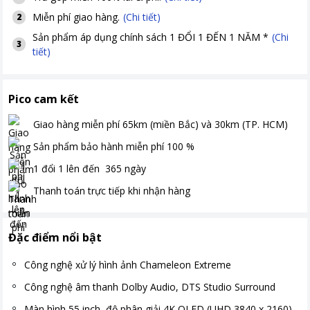
Miễn phí giao hàng.
(Chi tiết)
2
Sản phẩm áp dụng chính sách 1 ĐỔI 1 ĐẾN 1 NĂM *
(Chi
3
tiết)
Pico cam kết
Giao hàng miễn phí
65km (miền Bắc) và 30km (TP. HCM)
Sản phẩm bảo hành miễn phí
100
%
1 đổi 1 lên đến
365
ngày
Thanh toán
trực tiếp khi nhận hàng
Đặc điểm nổi bật
Công nghệ xử lý hình ảnh Chameleon Extreme
Công nghệ âm thanh Dolby Audio, DTS Studio Surround
Màn hình 55 inch, độ phân giải 4K QLED (UHD 3840 x 2160)