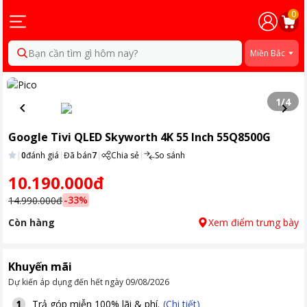
0
Bạn cần tìm gì hôm nay?
Miền Bắc
1
/
4
Google Tivi QLED Skyworth 4K 55 Inch 55Q8500G
|
0
đánh giá
|
Đã bán
7
|
Chia sẻ
|
So sánh
10.190.000đ
-
33
%
14.990.000đ
Còn hàng
Xem điểm trưng bày
Khuyến mãi
Dự kiến áp dụng đến hết ngày
09/08/2026
Trả góp miễn 100% lãi & phí.
(Chi tiết)
1