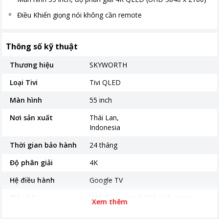
Điều Khiển giọng nói không cần remote
Thông số kỹ thuật
Thương hiệu
SKYWORTH
Loại Tivi
Tivi QLED
Màn hình
55 inch
Nơi sản xuất
Thái Lan
Indonesia
Thời gian bảo hành
24 tháng
Độ phân giải
4K
Hệ điều hành
Google TV
Tiện ích
Đ.khiển giọng nói không Remote
Xem thêm
Cổng giao tiếp và kết
Wifi, LAN , HDMI, USB, Optical,