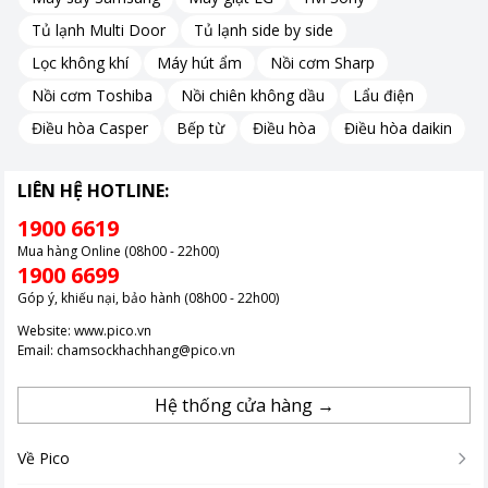
Tủ lạnh Multi Door
Tủ lạnh side by side
Hệ điều hành Google TV thông minh, kho ứng dụng rộng
Lọc không khí
Máy hút ẩm
Nồi cơm Sharp
Với hệ điều hành Google TV trên dòng
TV Skyworth
này, chiếc
Nồi cơm Toshiba
Nồi chiên không dầu
Lẩu điện
tivi này cho phép bạn truy cập hàng nghìn ứng dụng giải trí phổ
Điều hòa Casper
Bếp từ
Điều hòa
Điều hòa daikin
biến, mang đến trải nghiệm đa dạng và phong phú.
Tìm kiếm nội dung qua giọng nói hoặc cá nhân hóa gợi ý theo
LIÊN HỆ HOTLINE:
thói quen xem của bạn trở nên dễ dàng hơn bao giờ hết.
1900 6619
Mua hàng Online (08h00 - 22h00)
Âm thanh sống động đáp ứng tốt nhu cầu giải trí
1900 6699
Góp ý, khiếu nại, bảo hành (08h00 - 22h00)
Hệ thống loa tích hợp cho tổng công suất 20 W đi kèm công
Website:
www.pico.vn
nghệ âm thanh Dolby Audio và DTS Studio Surround giúp âm
Email:
chamsockhachhang@pico.vn
thanh trong trẻo, chi tiết và lan tỏa đều khắp không gian phòng.
Hệ thống cửa hàng →
Thiết kế hiện đại, đáp ứng kết nối đa dạng
Về Pico