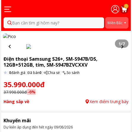
0
Bạn cần tìm gì hôm nay?
Miền Bắc
1
/
7
Điện thoại Samsung S26+, SM-S947B/DS,
12GB+512GB, tím, SM-S947BZVCXXV
|
0
đánh giá
|
Đã bán
0
|
Chia sẻ
|
So sánh
35.990.000đ
-
6
%
37.990.000đ
Hàng sắp về
Xem điểm trưng bày
Khuyến mãi
Dự kiến áp dụng đến hết ngày
09/08/2026