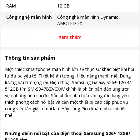
RAM
12 GB
Công nghệ màn hình
Công nghệ màn hình Dynamic
AMOLED 2X
Độ phân giải
3120 X 1440 (Độ phân giải Quad
Xem thêm
HD+)
Màn hình rộng
6.7" - Tần số quét 120 Hz, độ sáng tối
Thông tin sản phẩm
đa 2600 nits
Một chiếc smartphone màn hình lớn sẽ thực sự khác biệt khi hội
Mặt kính cảm ứng
Kính cường lực Corning Gorilla Glass
tụ đủ ba yếu tố. Thiết kế ấn tượng. Hiệu năng mạnh mẽ. Dung
Victus 2
lượng lưu trữ rộng rãi. Điện thoại Samsung Galaxy S26+ 12GB/
Camera sau
Chính 50 MP & Phụ 12 MP, 10 MP
512GB tím SM-S947BZVCXXV chính là phiên bản đáp ứng trọn
vẹn những tiêu chí đó. Sản phẩm phù hợp với người dùng yêu
Camera trước
12 MP
thích phong cách nổi bật và cần một thiết bị cao cấp phục vụ
công việc lẫn giải trí dài lâu. Hãy cùng Pico khám phá chi tiết
Chip xử lý (CPU)
Exynos 2600
nhé.
Tốc độ CPU
3.8GHz, 3.26GHz, 2.76GHz
Pin & Sạc
Pin 4900 mAh Hỗ trợ sạc tối đa 45W
Những điểm nổi bật của điện thoại Samsung S26+ 12GB/
Sạc không dây
512GB tím