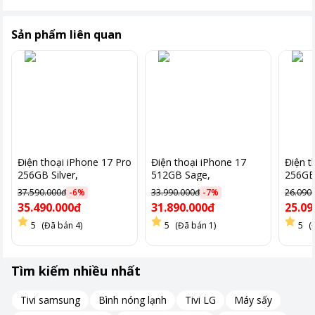
Sản phẩm liên quan
Điện thoại iPhone 17 Pro
Điện thoại iPhone 17
Điện t
256GB Silver,
512GB Sage,
256GB
MG8G4ZP/A
MG6V4ZP/A
MG6N
37.590.000đ
-
6
%
33.990.000đ
-
7
%
26.090
35.490.000đ
31.890.000đ
25.09
5
(Đã bán 4)
5
(Đã bán 1)
5
(
Tìm kiếm nhiều nhất
Tivi samsung
Bình nóng lạnh
Tivi LG
Máy sấy