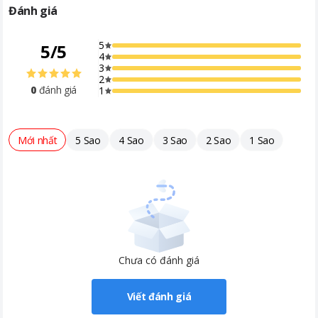
2.4GHz+5GHz+6GHz
Đánh giá
Thời gian bảo hành
12 tháng
5
5
/
5
Năm ra mắt
2026
4
3
2
Nơi sản xuất
Việt Nam
0
đánh giá
1
Kích thước, khối lượng
Dài 161.5 mm - Rộng 76.8 mm - Cao
6.9 mm - Nặng 0.179 kg
Mới nhất
5 Sao
4 Sao
3 Sao
2 Sao
1 Sao
Khoảng giá
Từ 10 - 20 triệu
Chưa có đánh giá
Viết đánh giá