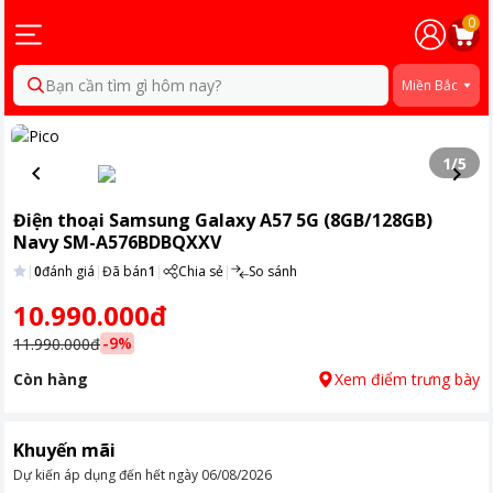
0
Bạn cần tìm gì hôm nay?
Miền Bắc
1
/
5
Điện thoại Samsung Galaxy A57 5G (8GB/128GB)
Navy SM-A576BDBQXXV
|
0
đánh giá
|
Đã bán
1
|
Chia sẻ
|
So sánh
10.990.000đ
-
9
%
11.990.000đ
Còn hàng
Xem điểm trưng bày
Khuyến mãi
Dự kiến áp dụng đến hết ngày
06/08/2026