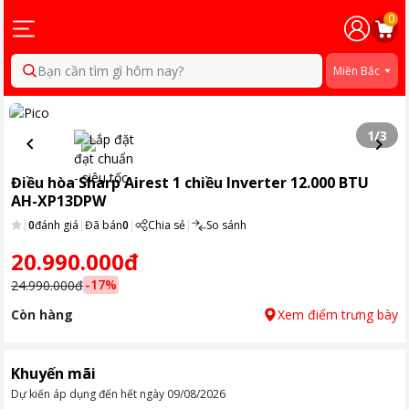
0
Bạn cần tìm gì hôm nay?
Miền Bắc
1
/
3
Điều hòa Sharp Airest 1 chiều Inverter 12.000 BTU
AH-XP13DPW
|
0
đánh giá
|
Đã bán
0
|
Chia sẻ
|
So sánh
20.990.000đ
-
17
%
24.990.000đ
Còn hàng
Xem điểm trưng bày
Khuyến mãi
Dự kiến áp dụng đến hết ngày
09/08/2026