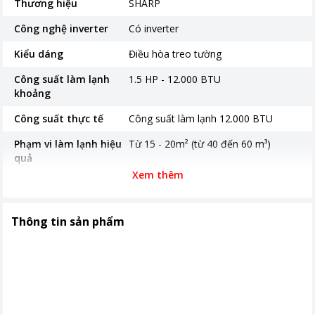
Thương hiệu
SHARP
Công nghệ inverter
Có inverter
Kiểu dáng
Điều hòa treo tường
Công suất làm lạnh
1.5 HP - 12.000 BTU
khoảng
Công suất thực tế
Công suất làm lạnh 12.000 BTU
Phạm vi làm lạnh hiệu
Từ 15 - 20m² (từ 40 đến 60 m³)
quả
Xem thêm
Độ ồn trung bình
Dàn lạnh: 49/25 dB Dàn nóng: 52 dB
Năm ra mắt
2026
Thông tin sản phẩm
Loại Gas
R32
Tiêu thụ điện
0.96 kWh
Nơi sản xuất
Thái Lan
Thời gian bảo hành
24 tháng