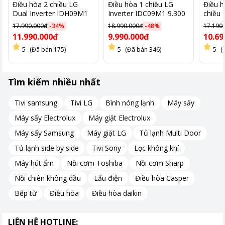
Điều hòa 2 chiều LG
Điều hòa 1 chiều LG
Điều h
Dual Inverter IDH09M1
Inverter IDC09M1 9.300
chiều 
9.300BTU
BTU
V10A
17.990.000đ
-
34
%
18.990.000đ
-
48
%
17.190
11.990.000đ
9.990.000đ
10.69
5
(Đã bán 175)
5
(Đã bán 346)
5
(
Tìm kiếm nhiều nhất
Tivi samsung
Tivi LG
Bình nóng lạnh
Máy sấy
Máy sấy Electrolux
Máy giặt Electrolux
Máy sấy Samsung
Máy giặt LG
Tủ lạnh Multi Door
Tủ lạnh side by side
Tivi Sony
Lọc không khí
Máy hút ẩm
Nồi cơm Toshiba
Nồi cơm Sharp
Nồi chiên không dầu
Lẩu điện
Điều hòa Casper
Bếp từ
Điều hòa
Điều hòa daikin
LIÊN HỆ HOTLINE: